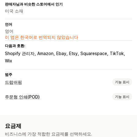
판매자님과 비슷한 스토어에서 인기
미국 소재
언어
영어
이 앱은 한국어로 번역되지 않았습니다
다음과 호환:
Shopify 관리자
Amazon
Ebay
Etsy
Squarespace
TikTok
Wix
범주
드랍쉬핑
기능 표시
판매할 수 있는 제품
주문형 인쇄(POD)
기능 표시
의류 및 액세서리
가방 및 여행가방
건강 및 뷰티
공예품
제품 맞춤 설정
유아 제품
스포츠 제품
반려동물 제품
자동차용품
디자인 도구
실물 모형 생성기
사은품
개인 맞춤 설정
조달(소싱) 위치
요금제
제품
독일
라트비아
미국
영국
오스트레일리아
체코
캐나다
폴란드
비즈니스에 가장 적합한 요금제를 선택하세요.