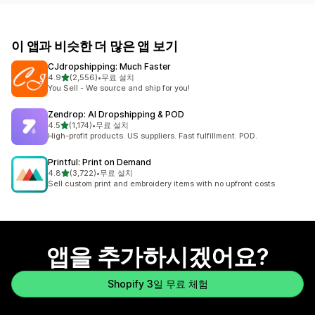
이 앱과 비슷한 더 많은 앱 보기
CJdropshipping: Much Faster
별 5개 중
4.9
(2,556)
•
무료 설치
총 리뷰 2556개
You Sell - We source and ship for you!
Zendrop: AI Dropshipping & POD
별 5개 중
4.5
(1,174)
•
무료 설치
총 리뷰 1174개
High-profit products. US suppliers. Fast fulfillment. POD.
Printful: Print on Demand
별 5개 중
4.8
(3,722)
•
무료 설치
총 리뷰 3722개
Sell custom print and embroidery items with no upfront costs
앱을 추가하시겠어요?
Shopify 3일 무료 체험