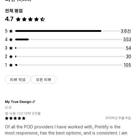
전체 평점
4.7
5
3.6천
4
553
3
54
2
30
1
105
리뷰 작성
모든 리뷰
My True Design
미국
앱 사용 기간 대략 2개월
2026년 8월 8일
Of all the POD providers I have worked with, Printify is the
most responsive, has the best options, and is consistent. I am