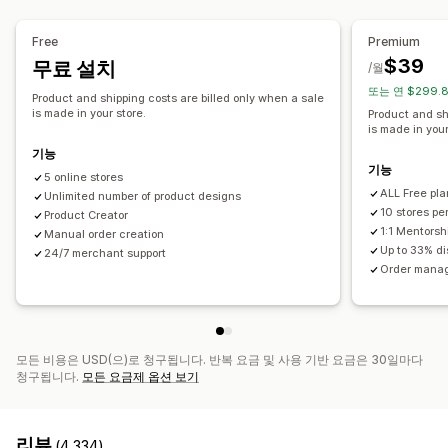
전체 인쇄
가방
담요
의류
자수
모자
신발
음료수
명절 선물
홈 인테리어
반려동물 제품
월 아트
친환경
유기농
Free
Premium
$39
무료 설치
배송 옵션
/월
또는 연 $299.
브랜드 없는 제품
대량 배송
친환경 배송
전체 주문 처리
Product and shipping costs are billed only when a sale
is made in your store.
Product and sh
주문 추적
is made in your
기능
기능
5 online stores
ALL Free pla
Unlimited number of product designs
10 stores pe
Product Creator
1:1 Mentorsh
Manual order creation
Up to 33% d
24/7 merchant support
Order manag
모든 비용은 USD(으)로 청구됩니다. 반복 요금 및 사용 기반 요금은 30일마다
청구됩니다.
모든 요금제 옵션 보기
리뷰
(4,334)