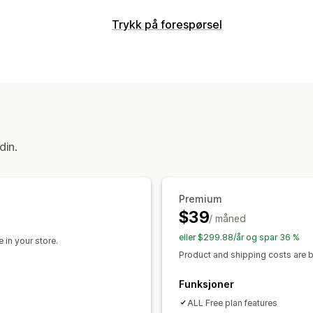
Produkter du kan selge
Trykk på forespørsel
Klær og tilbehør
Bagger og kofferter
Produkttilpasning
Kunst og håndverk
Babyprodukter
S
Designverktøy
Mockup-generator
M
Bil og motor
Produkter
Innkjøpssteder
Trykk overalt
Vesker
Tepper
Klær
Australia
Canada
Latvia
Polen
Stor
Glass og kopper
Feriegaver
Hjemme
din.
Veggkunst
Miljøvennlig
Økologisk
Fraktvalg
Premium
Hvit etikett
Send mange produkter s
$39
/ måned
Global distribusjon
Sporing av bestill
eller $299.88/år og spar 36 %
 in your store.
Product and shipping costs are bi
Funksjoner
ALL Free plan features