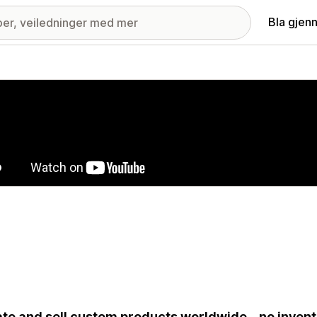
Bla gjen
ri med fremhevede bilder
te and sell custom products worldwide – no invent