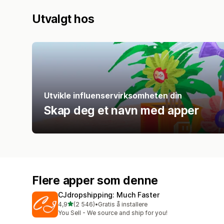
Utvalgt hos
Utvikle influenservirksomheten din
Skap deg et navn med apper
Flere apper som denne
CJdropshipping: Much Faster
av 5 stjerner
4,9
(2 546)
•
Gratis å installere
Totalt 2546 omtaler
You Sell - We source and ship for you!