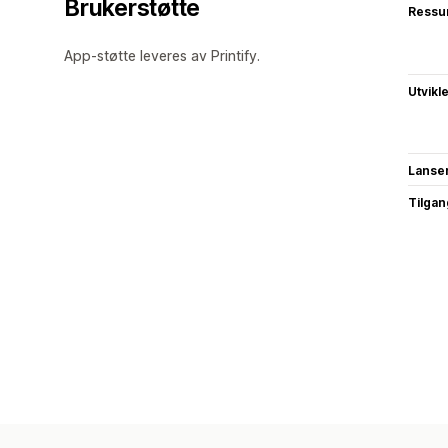
Brukerstøtte
Ressu
App-støtte leveres av Printify.
Utvikl
Lanse
Tilgang