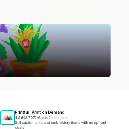
Printful: Print on Demand
av 5 stjerner
4,8
(3 707)
•
Gratis å installere
Totalt 3707 omtaler
Sell custom print and embroidery items with no upfront
costs