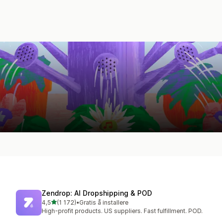
Zendrop: AI Dropshipping & POD
av 5 stjerner
4,5
(1 172)
•
Gratis å installere
Totalt 1172 omtaler
High-profit products. US suppliers. Fast fulfillment. POD.