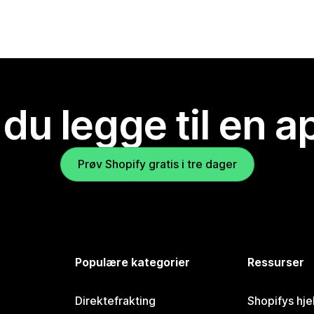
 du legge til en 
Prøv Shopify gratis i tre dager
Populære kategorier
Ressurser
Direktefrakting
Shopifys hje