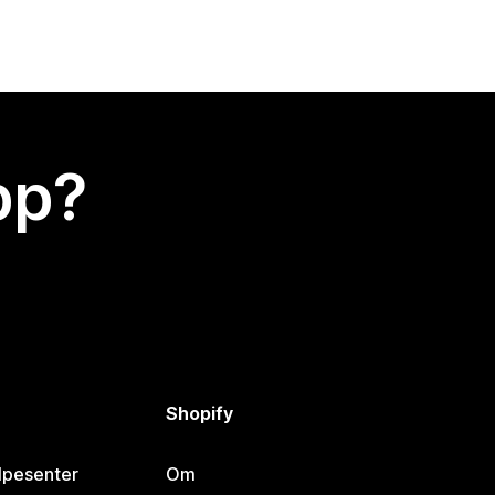
app?
Shopify
lpesenter
Om