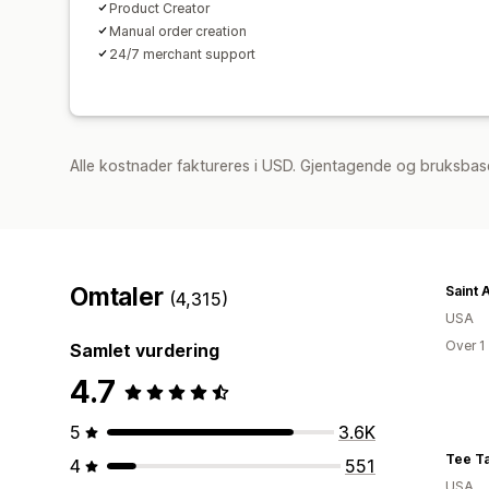
Product Creator
Manual order creation
24/7 merchant support
Alle kostnader faktureres i USD. Gjentagende og bruksbas
Omtaler
Saint 
(4,315)
USA
Over 1
Samlet vurdering
4.7
5
3.6K
Tee Ta
4
551
USA