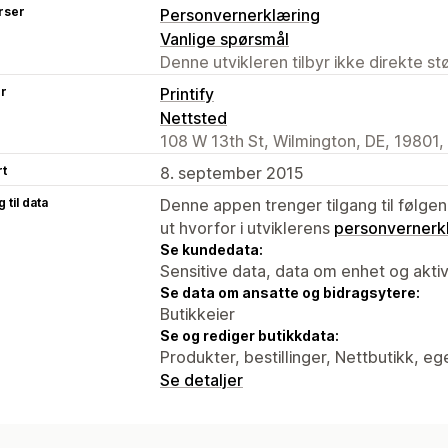
rser
Personvernerklæring
Vanlige spørsmål
Denne utvikleren tilbyr ikke direkte s
er
Printify
Nettsted
108 W 13th St, Wilmington, DE, 19801,
rt
8. september 2015
 til data
Denne appen trenger tilgang til følgen
ut hvorfor i utviklerens
personvernerk
Se kundedata:
Sensitive data, data om enhet og aktiv
Se data om ansatte og bidragsytere:
Butikkeier
Se og rediger butikkdata:
Produkter, bestillinger, Nettbutikk, e
Se detaljer