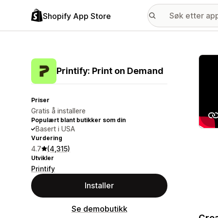
Shopify App Store
Galle
Printify: Print on Demand
Priser
Gratis å installere
Populært blant butikker som din
Basert i USA
Vurdering
4.7
(4,315)
Utvikler
Printify
Installer
Se demobutikk
Crea