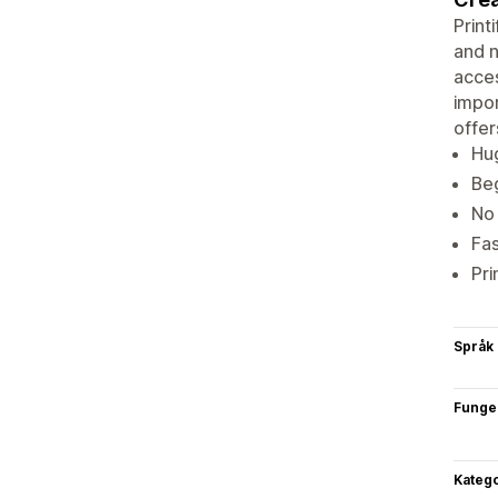
Print
and n
acce
impor
offer
Hug
Beg
No 
Fas
Pri
Språk
Funge
Katego