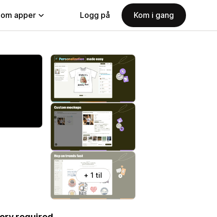
nom apper
Logg på
Kom i gang
+ 1 til
ory required.