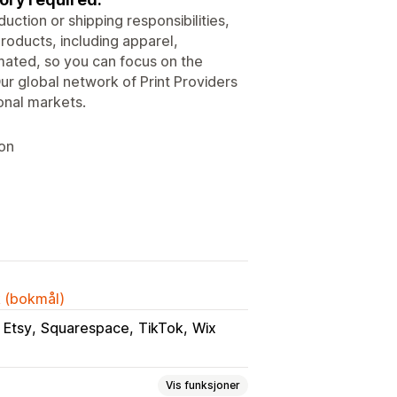
ction or shipping responsibilities,
roducts, including apparel,
ated, so you can focus on the
ur global network of Print Providers
onal markets.
ion
k (bokmål)
Etsy
Squarespace
TikTok
Wix
Vis funksjoner