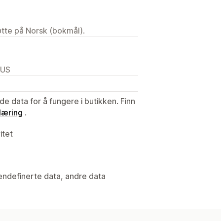
tøtte på Norsk (bokmål).
 US
de data for å fungere i butikken. Finn
læring
.
itet
gendefinerte data, andre data