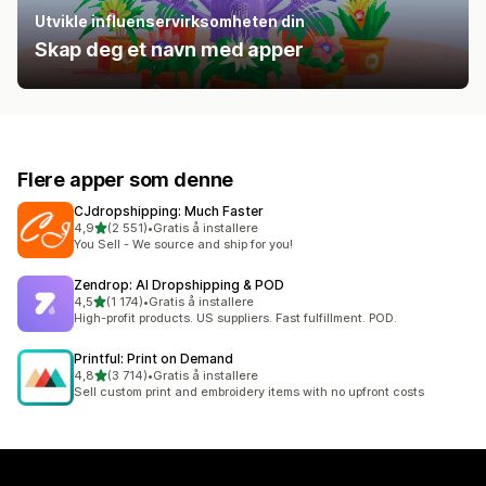
Utvikle influenservirksomheten din
Skap deg et navn med apper
Flere apper som denne
CJdropshipping: Much Faster
av 5 stjerner
4,9
(2 551)
•
Gratis å installere
Totalt 2551 omtaler
You Sell - We source and ship for you!
Zendrop: AI Dropshipping & POD
av 5 stjerner
4,5
(1 174)
•
Gratis å installere
Totalt 1174 omtaler
High-profit products. US suppliers. Fast fulfillment. POD.
Printful: Print on Demand
av 5 stjerner
4,8
(3 714)
•
Gratis å installere
Totalt 3714 omtaler
Sell custom print and embroidery items with no upfront costs