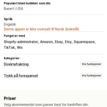
Populært blant butikker som din
Basert i USA
Språk
Engelsk
Denne appen er ikke oversatt til Norsk (bokmål)
Fungerer med
Shopify-administrator
Amazon
Ebay
Etsy
Squarespace
TikTok
Wix
Kategorier
Direktefrakting
Vis funksjoner
Produkter du kan selge
Trykk på forespørsel
Vis funksjoner
Klær og tilbehør
Bagger og kofferter
Helse og skjønnhet
Produkttilpasning
Kunst og håndverk
Babyprodukter
Sportsprodukter
Designverktøy
Mockup-generator
Medpakning
Tilpasning
Kjæledyrprodukter
Bil og motor
Priser
Produkter
Innkjøpssteder
Velg abonnementet som passer best for bedriften din.