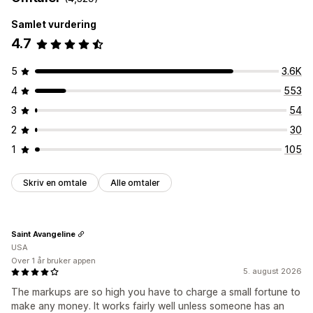
Samlet vurdering
4.7
5
3.6K
4
553
3
54
2
30
1
105
Skriv en omtale
Alle omtaler
Saint Avangeline
USA
Over 1 år bruker appen
5. august 2026
The markups are so high you have to charge a small fortune to
make any money. It works fairly well unless someone has an