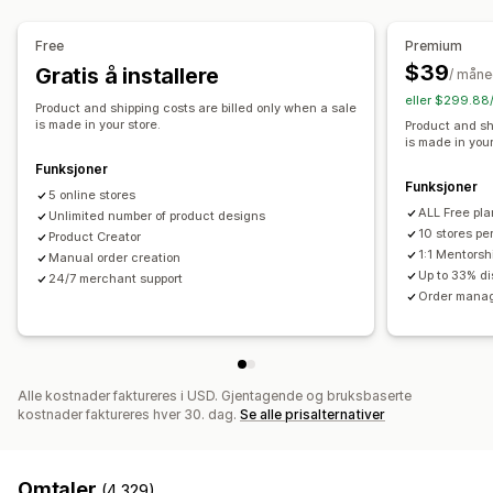
Trykk overalt
Vesker
Tepper
Klær
Broderi
Hatter
Sko
Australia
Canada
Latvia
Polen
Storbritannia
Tsjekkia
Glass og kopper
Feriegaver
Hjemmedekor
Tyskland
USA
Free
Premium
Kjæledyrprodukter
Veggkunst
Miljøvennlig
Økologisk
$39
Gratis å installere
/ mån
eller $299.88/
Fraktvalg
Product and shipping costs are billed only when a sale
is made in your store.
Product and sh
Hvit etikett
Send mange produkter samtidig
is made in your
Miljøvennlig frakt
Global distribusjon
Sporing av bestilling
Funksjoner
Funksjoner
5 online stores
ALL Free pla
Unlimited number of product designs
10 stores pe
Product Creator
1:1 Mentorsh
Manual order creation
Up to 33% d
24/7 merchant support
Order manag
Alle kostnader faktureres i USD. Gjentagende og bruksbaserte
kostnader faktureres hver 30. dag.
Se alle prisalternativer
Omtaler
(4,329)