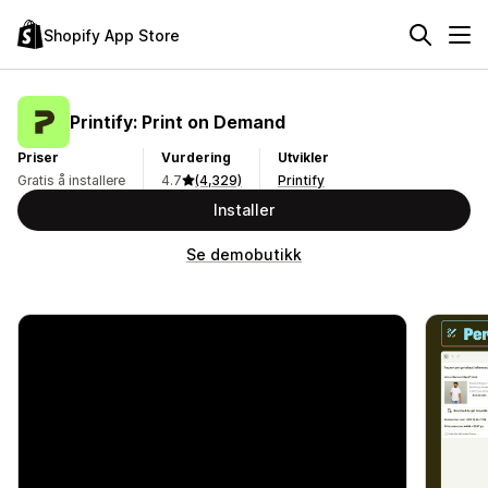
Shopify App Store
Printify: Print on Demand
Priser
Vurdering
Utvikler
Gratis å installere
4.7
(4,329)
Printify
Installer
Se demobutikk