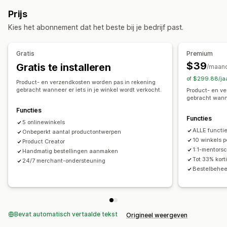
Ontwerptools
Mockup-generator
Pack-ins
Babyproducten
Sportproducten
Huisdierproducten
Prijs
Personalisering
Automotive
Kies het abonnement dat het beste bij je bedrijf past.
Producten
Inkooplocaties
Volledige bedrukking
Bags
Blankets
Apparel
Australië
Canada
Duitsland
Letland
Polen
Tsjechië
Gratis
Premium
Borduurwerk
Hats
Shoes
Drinkware
Verenigd Koninkrijk
Verenigde Staten
$39
Gratis te installeren
/maan
Cadeaus voor de feestdagen
Woondecoratie
of $299.88/ja
Product- en verzendkosten worden pas in rekening
Huisdierproducten
Muurkunst
Milieuvriendelijk
gebracht wanneer er iets in je winkel wordt verkocht.
Product- en v
gebracht wanne
Biologisch
Functies
Functies
Verzendopties
5 onlinewinkels
ALLE functi
White label
Onbeperkt aantal productontwerpen
Bulkverzending
Milieuvriendelijke verzending
10 winkels 
Product Creator
Wereldwijde fulfilment
Bestellingen volgen
1:1-mentors
Handmatig bestellingen aanmaken
Tot 33% kort
24/7 merchant-ondersteuning
Bestelbeheer
Bevat automatisch vertaalde tekst
Origineel weergeven