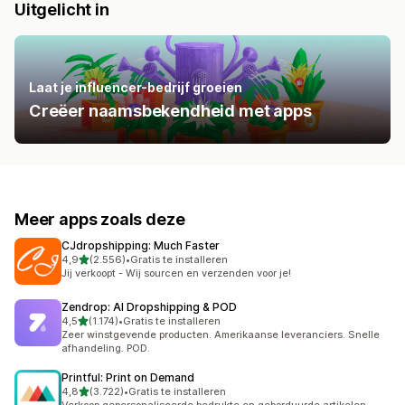
Uitgelicht in
Laat je influencer-bedrijf groeien
Creëer naamsbekendheid met apps
Meer apps zoals deze
CJdropshipping: Much Faster
van 5 sterren
4,9
(2.556)
•
Gratis te installeren
2556 recensies in totaal
Jij verkoopt - Wij sourcen en verzenden voor je!
Zendrop: AI Dropshipping & POD
van 5 sterren
4,5
(1.174)
•
Gratis te installeren
1174 recensies in totaal
Zeer winstgevende producten. Amerikaanse leveranciers. Snelle
afhandeling. POD.
Printful: Print on Demand
van 5 sterren
4,8
(3.722)
•
Gratis te installeren
3722 recensies in totaal