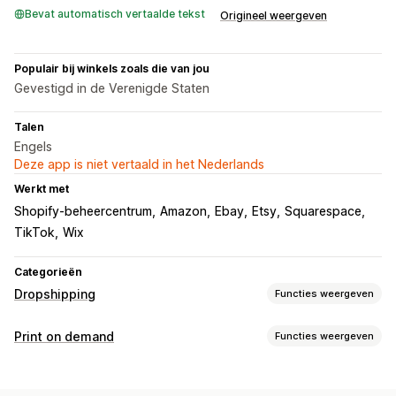
Bevat automatisch vertaalde tekst
Origineel weergeven
Populair bij winkels zoals die van jou
Gevestigd in de Verenigde Staten
Talen
Engels
Deze app is niet vertaald in het Nederlands
Werkt met
Shopify-beheercentrum
Amazon
Ebay
Etsy
Squarespace
TikTok
Wix
Categorieën
Dropshipping
Functies weergeven
Producten die je kunt verkopen
Print on demand
Functies weergeven
Kleding en accessoires
Tassen en koffers
Productaanpassing
Gezondheid en schoonheid
Kunst en ambacht