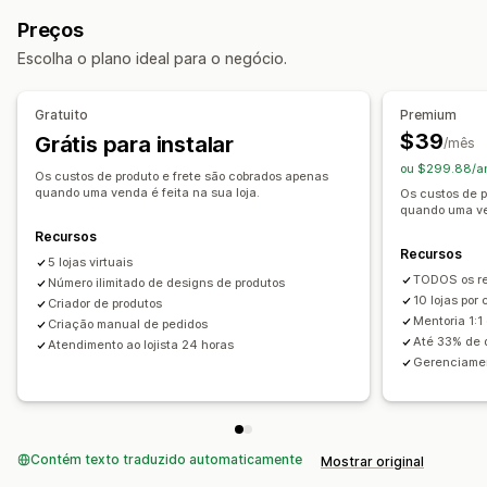
Ferramentas de design
Gerador de simulação
Produtos esportivos
Produtos para pets
Automotivo
Preços
Embalagens
Personalização
Locais para aquisição de produtos
Escolha o plano ideal para o negócio.
Produtos
Alemanha
Austrália
Canadá
Estados Unidos
Letônia
Impressão total
Bolsas
Cobertores
Itens de vestuário
Polônia
Reino Unido
Tchéquia
Gratuito
Premium
Bordados
Chapéus
Sapatos
Utensílios para bebidas
$39
Grátis para instalar
/mês
Presentes de Natal
Decoração da casa
ou $299.88/a
Os custos de produto e frete são cobrados apenas
Produtos para pets
Arte para parede
Ecológico
Orgânico
quando uma venda é feita na sua loja.
Os custos de p
quando uma ven
Opções de frete
Recursos
Recursos
Marca branca
Frete em lote
Frete ecológico
5 lojas virtuais
TODOS os re
Processamento de pedidos global
Número ilimitado de designs de produtos
10 lojas por
Criador de produtos
Acompanhamento de pedido
Mentoria 1:
Criação manual de pedidos
Até 33% de 
Atendimento ao lojista 24 horas
Gerenciamen
Contém texto traduzido automaticamente
Mostrar original