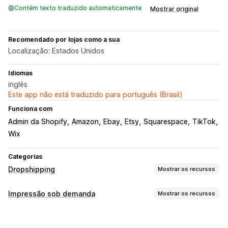
Contém texto traduzido automaticamente
Mostrar original
Recomendado por lojas como a sua
Localização: Estados Unidos
Idiomas
inglês
Este app não está traduzido para português (Brasil)
Funciona com
Admin da Shopify
Amazon
Ebay
Etsy
Squarespace
TikTok
Wix
Categorias
Dropshipping
Mostrar os recursos
Produtos que você pode vender
Impressão sob demanda
Mostrar os recursos
Vestuário e acessórios
Bolsas e malas
Saúde e beleza
Personalização de produto
Arte e artesanato
Produtos para bebês