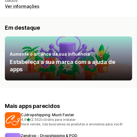
dados
Ver informações
Em destaque
Aumente o alcance da sua influência
Estabeleça a sua marca com a ajuda de
apps
Mais apps parecidos
CJdropshipping: Much Faster
de 5 estrelas
4,9
(2.552)
•
Grátis para instalar
2552 avaliações ao todo
Você vende, nós buscamos os produtos e enviamos para você!
Zendrop ‑ Dropshipping & POD