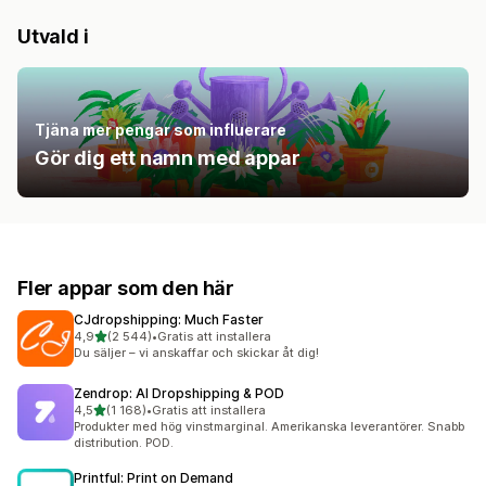
Utvald i
Tjäna mer pengar som influerare
Gör dig ett namn med appar
Fler appar som den här
CJdropshipping: Much Faster
av 5 stjärnor
4,9
(2 544)
•
Gratis att installera
2544 recensioner totalt
Du säljer – vi anskaffar och skickar åt dig!
Zendrop: AI Dropshipping & POD
av 5 stjärnor
4,5
(1 168)
•
Gratis att installera
1168 recensioner totalt
Produkter med hög vinstmarginal. Amerikanska leverantörer. Snabb
distribution. POD.
Printful: Print on Demand