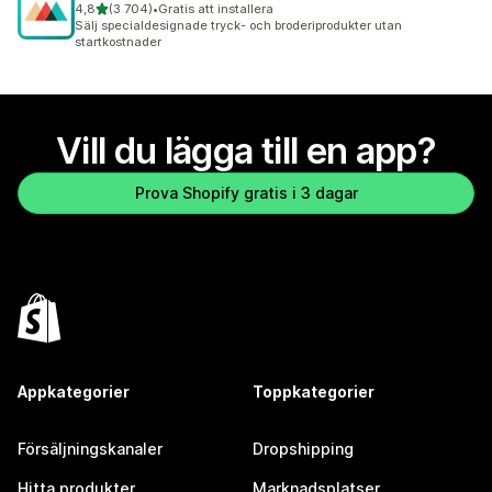
av 5 stjärnor
4,8
(3 704)
•
Gratis att installera
3704 recensioner totalt
Sälj specialdesignade tryck- och broderiprodukter utan
startkostnader
Vill du lägga till en app?
Prova Shopify gratis i 3 dagar
Appkategorier
Toppkategorier
Försäljningskanaler
Dropshipping
Hitta produkter
Marknadsplatser