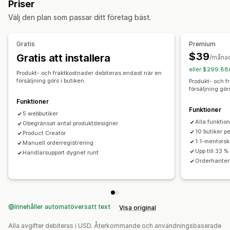
Priser
Personlig anpassning
Inköpsställen
Välj den plan som passar ditt företag bäst.
Produkter
Australien
Kanada
Lettland
Polen
Storbritannien
All-over-print
Väskor
Filtar
Apparel
Broderi
Hattar
Skor
Tjeckien
Tyskland
USA
Gratis
Premium
Dryckesartiklar
Julklappar
Heminredning
$39
Gratis att installera
/måna
Husdjursprodukter
Väggkonst
Miljövänligt
Ekologisk
eller $299.88
Produkt- och fraktkostnader debiteras endast när en
försäljning görs i butiken.
Produkt- och f
Leveransalternativ
försäljning gör
Vit etikett
Bulkleverans
Ekologisk leverans
Funktioner
Funktioner
Global leverans
Orderspårning
5 webbutiker
Alla funktio
Obegränsat antal produktdesigner
10 butiker p
Product Creator
1:1-mentorsk
Manuell orderregistrering
Upp till 33 %
Handlarsupport dygnet runt
Orderhanter
Innehåller automatöversatt text
Visa original
Alla avgifter debiteras i USD. Återkommande och användningsbaserade