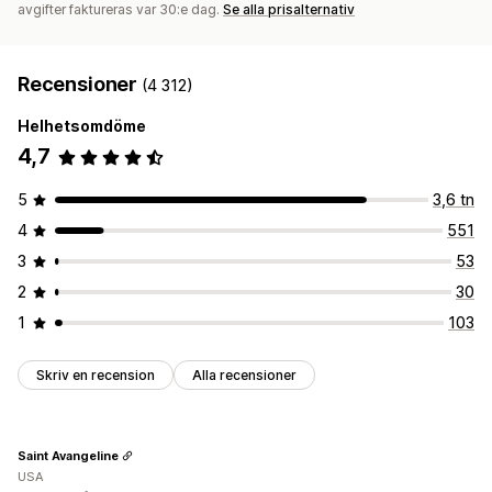
avgifter faktureras var 30:e dag.
Se alla prisalternativ
Recensioner
(4 312)
Helhetsomdöme
4,7
5
3,6 tn
4
551
3
53
2
30
1
103
Skriv en recension
Alla recensioner
Saint Avangeline
USA