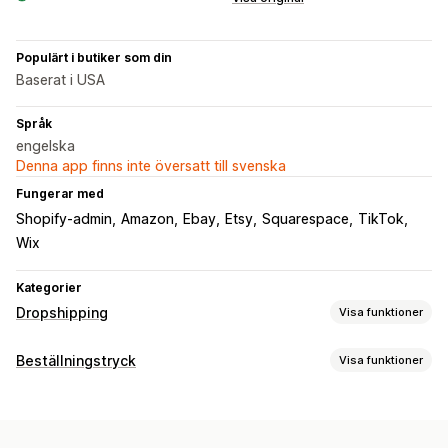
Populärt i butiker som din
Baserat i USA
Språk
engelska
Denna app finns inte översatt till svenska
Fungerar med
Shopify-admin
Amazon
Ebay
Etsy
Squarespace
TikTok
Wix
Kategorier
Dropshipping
Visa funktioner
Vilka produkter du kan köpa in
Beställningstryck
Visa funktioner
Kläder och accessoarer
Väskor och bagage
Produktanpassning
Hälsa och skönhet
Konst och hantverk
Babyprodukter
Designverktyg
Generator för modellering
Förpackningar
Sportprodukter
Husdjursprodukter
Bilprodukter