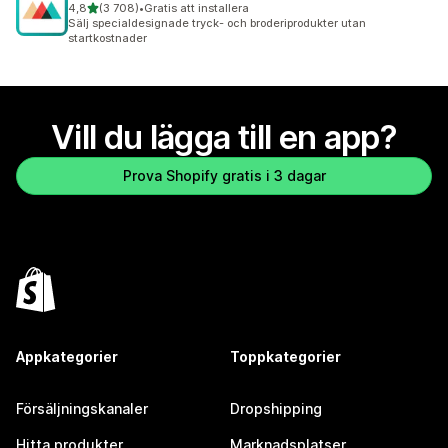
av 5 stjärnor
4,8
(3 708)
•
Gratis att installera
3708 recensioner totalt
Sälj specialdesignade tryck- och broderiprodukter utan
startkostnader
Vill du lägga till en app?
Prova Shopify gratis i 3 dagar
Appkategorier
Toppkategorier
Försäljningskanaler
Dropshipping
Hitta produkter
Marknadsplatser