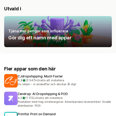
Utvald i
Tjäna mer pengar som influerare
Gör dig ett namn med appar
Fler appar som den här
CJdropshipping: Much Faster
av 5 stjärnor
4,9
(2 547)
•
Gratis att installera
2547 recensioner totalt
Du säljer – vi anskaffar och skickar åt dig!
Zendrop: AI Dropshipping & POD
av 5 stjärnor
4,5
(1 172)
•
Gratis att installera
1172 recensioner totalt
Produkter med hög vinstmarginal. Amerikanska leverantörer. Snabb
distribution. POD.
Printful: Print on Demand