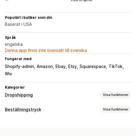
Populärt i butiker som din
Baserat i USA
Språk
engelska
Denna app finns inte översatt till svenska
Fungerar med
Shopify-admin
Amazon
Ebay
Etsy
Squarespace
TikTok
Wix
Kategorier
Dropshipping
Visa funktioner
Vilka produkter du kan köpa in
Beställningstryck
Visa funktioner
Kläder och accessoarer
Väskor och bagage
Produktanpassning
Hälsa och skönhet
Konst och hantverk
Babyprodukter
Designverktyg
Generator för modellering
Förpackningar
Sportprodukter
Husdjursprodukter
Bilprodukter