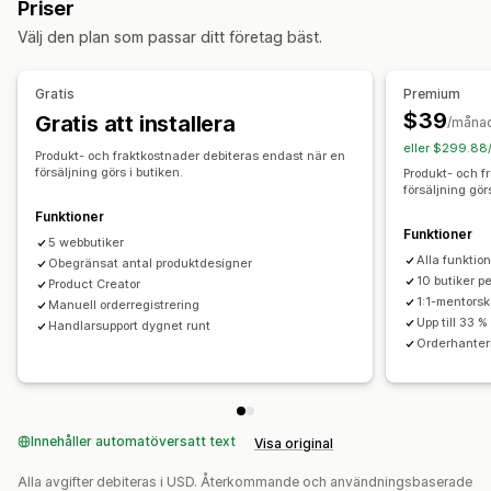
Priser
Personlig anpassning
Inköpsställen
Välj den plan som passar ditt företag bäst.
Produkter
Australien
Kanada
Lettland
Polen
Storbritannien
All-over-print
Väskor
Filtar
Apparel
Broderi
Hattar
Skor
Tjeckien
Tyskland
USA
Gratis
Premium
Dryckesartiklar
Julklappar
Heminredning
$39
Gratis att installera
/måna
Husdjursprodukter
Väggkonst
Miljövänligt
Ekologisk
eller $299.88
Produkt- och fraktkostnader debiteras endast när en
försäljning görs i butiken.
Produkt- och f
Leveransalternativ
försäljning gör
Vit etikett
Bulkleverans
Ekologisk leverans
Funktioner
Funktioner
Global leverans
Orderspårning
5 webbutiker
Alla funktio
Obegränsat antal produktdesigner
10 butiker p
Product Creator
1:1-mentorsk
Manuell orderregistrering
Upp till 33 %
Handlarsupport dygnet runt
Orderhanter
Innehåller automatöversatt text
Visa original
Alla avgifter debiteras i USD. Återkommande och användningsbaserade