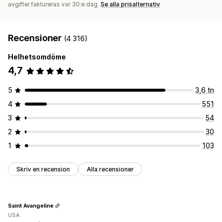
avgifter faktureras var 30:e dag.
Se alla prisalternativ
Recensioner
(4 316)
Helhetsomdöme
4,7
5
3,6 tn
4
551
3
54
2
30
1
103
Skriv en recension
Alla recensioner
Saint Avangeline
USA