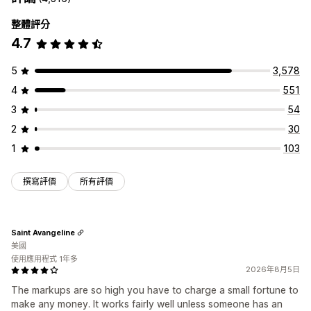
整體評分
4.7
5
3,578
4
551
3
54
2
30
1
103
撰寫評價
所有評價
Saint Avangeline
美國
使用應用程式 1年多
2026年8月5日
The markups are so high you have to charge a small fortune to
make any money. It works fairly well unless someone has an