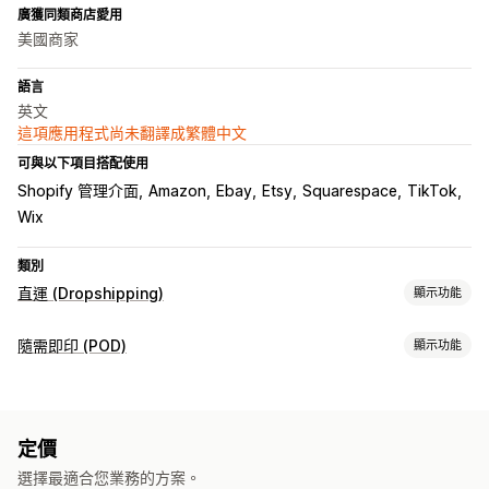
廣獲同類商店愛用
美國商家
語言
英文
這項應用程式尚未翻譯成繁體中文
可與以下項目搭配使用
Shopify 管理介面
Amazon
Ebay
Etsy
Squarespace
TikTok
Wix
類別
直運 (Dropshipping)
顯示功能
可銷售商品
隨需即印 (POD)
顯示功能
服飾與配件
包包與行李箱
健康與美容
藝術與手工藝品
商品客製化
嬰幼兒商品
運動商品
寵物商品
汽車
設計工具
模型產生器
裝箱贈品
個人化
採購地點
定價
商品
加拿大
德國
拉脫維亞
捷克
波蘭
澳洲
美國
英國
選擇最適合您業務的方案。