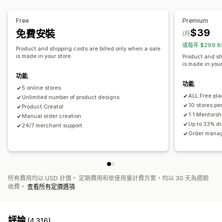
滿版印花
包包
毛毯
服飾
刺繡
帽子
鞋子
飲料用品
節慶禮品
家飾
寵物商品
壁飾
環保
有機
Free
Premium
$39
免費安裝
運送選項
/月
或每年 $299.
白標
大量運送
環保運送
全球出貨作業
追蹤訂單
Product and shipping costs are billed only when a sale
is made in your store.
Product and sh
is made in your
功能
功能
5 online stores
ALL Free pla
Unlimited number of product designs
10 stores pe
Product Creator
1:1 Mentorsh
Manual order creation
Up to 33% d
24/7 merchant support
Order manag
所有費用均以 USD 計價。 定期費用和依使用量計費方案，均以 30 天為週期
收費。
查看所有定價選項
評論
(4,316)