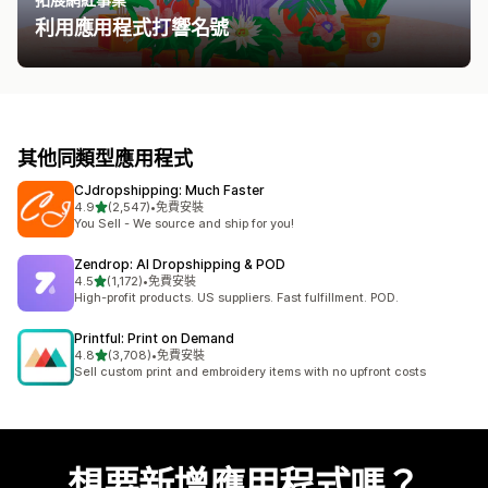
利用應用程式打響名號
其他同類型應用程式
CJdropshipping: Much Faster
滿分 5 顆星
4.9
(2,547)
•
免費安裝
共有 2547 則評價
You Sell - We source and ship for you!
Zendrop: AI Dropshipping & POD
滿分 5 顆星
4.5
(1,172)
•
免費安裝
共有 1172 則評價
High-profit products. US suppliers. Fast fulfillment. POD.
Printful: Print on Demand
滿分 5 顆星
4.8
(3,708)
•
免費安裝
共有 3708 則評價
Sell custom print and embroidery items with no upfront costs
想要新增應用程式嗎？