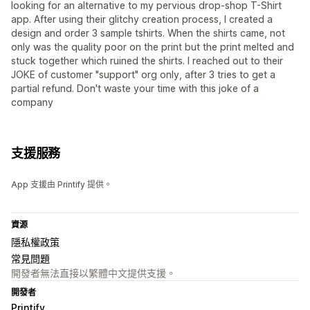
looking for an alternative to my pervious drop-shop T-Shirt
app. After using their glitchy creation process, I created a
design and order 3 sample tshirts. When the shirts came, not
only was the quality poor on the print but the print melted and
stuck together which ruined the shirts. I reached out to their
JOKE of customer "support" org only, after 3 tries to get a
partial refund. Don't waste your time with this joke of a
company
支援服務
App 支援由 Printify 提供。
資源
隱私權政策
常見問題
開發者無法直接以繁體中文提供支援。
開發者
Printify