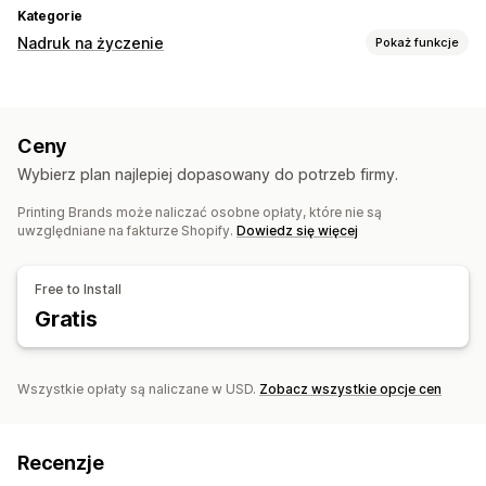
Kategorie
Nadruk na życzenie
Pokaż funkcje
Personalizacja produktów
Narzędzia projektowe
Generator makiet
Ceny
Niestandardowe szablony
Wybierz plan najlepiej dopasowany do potrzeb firmy.
Produkty
Printing Brands może naliczać osobne opłaty, które nie są
Odzież
uwzględniane na fakturze Shopify.
Dowiedz się więcej
Opcje wysyłki
Produkty sprzedawane pod marką dystrybutora
Free to Install
Przesyłka zbiorcza
Gratis
Wszystkie opłaty są naliczane w USD.
Zobacz wszystkie opcje cen
Recenzje