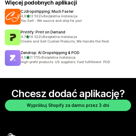
Więcej podobnych aplikacji
CJdropshipping: Much Faster
na 5 gwiazdek
4,9
(2 552)
•
Bezpłatna instalacja
Łączna liczba recenzji: 2552
You Sell - We source and ship for you!
Printify: Print on Demand
na 5 gwiazdek
4,7
(4 322)
•
Bezpłatna instalacja
Łączna liczba recenzji: 4322
Create and Sell Custom Products, We Handle the Rest.
Zendrop: AI Dropshipping & POD
na 5 gwiazdek
4,5
(1 173)
•
Bezpłatna instalacja
Łączna liczba recenzji: 1173
High-profit products. US suppliers. Fast fulfillment. POD.
Chcesz dodać aplikację?
Wypróbuj Shopify za darmo przez 3 dni