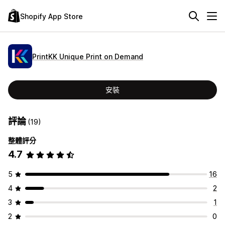
Shopify App Store
PrintKK Unique Print on Demand
安裝
評論
(19)
整體評分
4.7
5
16
4
2
3
1
2
0