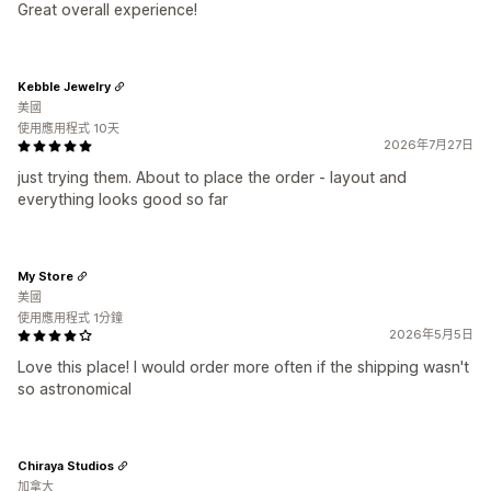
Great overall experience!
Kebble Jewelry
美國
使用應用程式 10天
2026年7月27日
just trying them. About to place the order - layout and
everything looks good so far
My Store
美國
使用應用程式 1分鐘
2026年5月5日
Love this place! I would order more often if the shipping wasn't
so astronomical
Chiraya Studios
加拿大