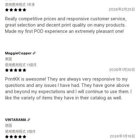
使用應用程式 1年多
2026年2月25日
Really competitive prices and responsive customer service,
great selection and decent print quality on many products.
Made my first POD experience an extremely pleasant one!
MaggieCopper
美國
使用應用程式 11個月
2026年1月30日
PrintKK is awesome! They are always very responsive to my
questions and any issues I have had. They have gone above
and beyond my expectations and I will continue to use them. I
like the variety of items they have in their catalog as well.
VINTARAMA
德國
使用應用程式 3個月
2026年1月19日