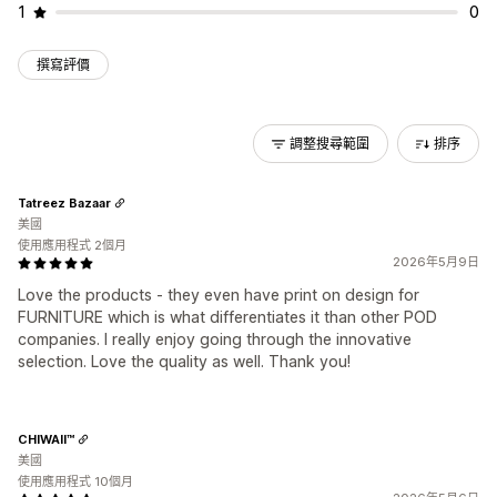
1
0
撰寫評價
調整搜尋範圍
排序
Tatreez Bazaar
美國
使用應用程式 2個月
2026年5月9日
Love the products - they even have print on design for
FURNITURE which is what differentiates it than other POD
companies. I really enjoy going through the innovative
selection. Love the quality as well. Thank you!
CHIWAII™
美國
使用應用程式 10個月