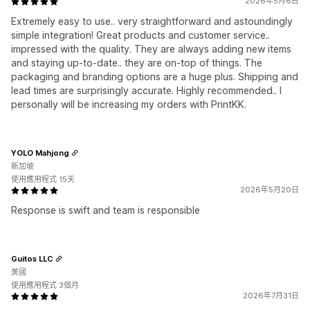
2026年5月6日
Extremely easy to use.. very straightforward and astoundingly
simple integration! Great products and customer service..
impressed with the quality. They are always adding new items
and staying up-to-date.. they are on-top of things. The
packaging and branding options are a huge plus. Shipping and
lead times are surprisingly accurate. Highly recommended.. I
personally will be increasing my orders with PrintKK.
YOLO Mahjong
新加坡
使用應用程式 15天
2026年5月20日
Response is swift and team is responsible
Guitos LLC
美國
使用應用程式 3個月
2026年7月31日