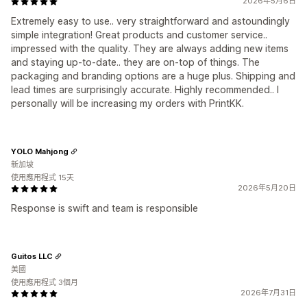
2026年5月6日
Extremely easy to use.. very straightforward and astoundingly
simple integration! Great products and customer service..
impressed with the quality. They are always adding new items
and staying up-to-date.. they are on-top of things. The
packaging and branding options are a huge plus. Shipping and
lead times are surprisingly accurate. Highly recommended.. I
personally will be increasing my orders with PrintKK.
YOLO Mahjong
新加坡
使用應用程式 15天
2026年5月20日
Response is swift and team is responsible
Guitos LLC
美國
使用應用程式 3個月
2026年7月31日