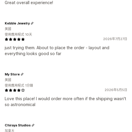
Great overall experience!
Kebble Jewelry
美國
使用應用程式 10天
2026年7月27日
just trying them. About to place the order - layout and
everything looks good so far
My Store
美國
使用應用程式 1分鐘
2026年5月5日
Love this place! I would order more often if the shipping wasn't
so astronomical
Chiraya Studios
加拿大