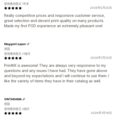
使用應用程式 1年多
2026年2月25日
Really competitive prices and responsive customer service,
great selection and decent print quality on many products.
Made my first POD experience an extremely pleasant one!
MaggieCopper
美國
使用應用程式 11個月
2026年1月30日
PrintKK is awesome! They are always very responsive to my
questions and any issues I have had. They have gone above
and beyond my expectations and I will continue to use them. I
like the variety of items they have in their catalog as well.
VINTARAMA
德國
使用應用程式 3個月
2026年1月19日