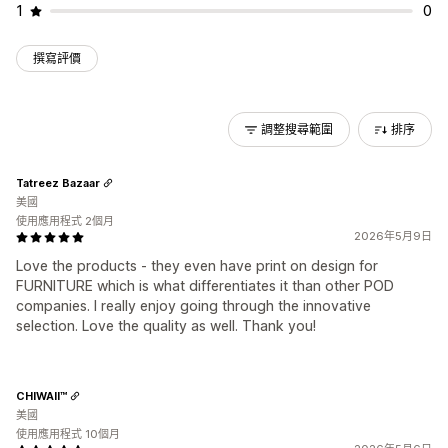
1
0
撰寫評價
調整搜尋範圍
排序
Tatreez Bazaar
美國
使用應用程式 2個月
2026年5月9日
Love the products - they even have print on design for
FURNITURE which is what differentiates it than other POD
companies. I really enjoy going through the innovative
selection. Love the quality as well. Thank you!
CHIWAII™
美國
使用應用程式 10個月