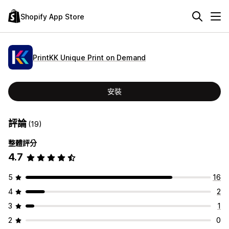
Shopify App Store
PrintKK Unique Print on Demand
安裝
評論
(19)
整體評分
4.7
5
16
4
2
3
1
2
0