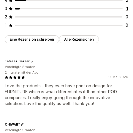
4
2
3
1
2
0
1
0
Eine Rezension schreiben
Alle Rezensionen
Tatreez Bazaar
Vereinigte Staaten
2 monate mit der App
9. Mai 2026
Love the products - they even have print on design for
FURNITURE which is what differentiates it than other POD
companies. I really enjoy going through the innovative
selection. Love the quality as well. Thank you!
CHIWAII™
Vereinigte Staaten