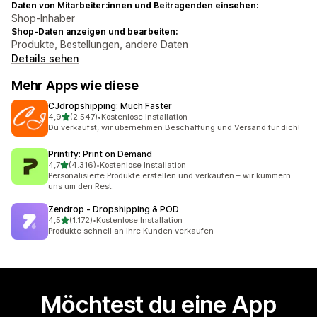
Daten von Mitarbeiter:innen und Beitragenden einsehen:
Shop-Inhaber
Shop-Daten anzeigen und bearbeiten:
Produkte, Bestellungen, andere Daten
Details sehen
Mehr Apps wie diese
CJdropshipping: Much Faster
von 5 Sternen
4,9
(2.547)
•
Kostenlose Installation
2547 Rezensionen insgesamt
Du verkaufst, wir übernehmen Beschaffung und Versand für dich!
Printify: Print on Demand
von 5 Sternen
4,7
(4.316)
•
Kostenlose Installation
4316 Rezensionen insgesamt
Personalisierte Produkte erstellen und verkaufen – wir kümmern
uns um den Rest.
Zendrop ‑ Dropshipping & POD
von 5 Sternen
4,5
(1.172)
•
Kostenlose Installation
1172 Rezensionen insgesamt
Produkte schnell an Ihre Kunden verkaufen
Möchtest du eine App