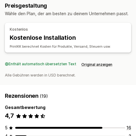
Preisgestaltung
Personalisierung
Wähle den Plan, der am besten zu deinem Unternehmen passt.
Produkte
Allover-Print
Kostenlos
Kostenlose Installation
Versandoptionen
Massenversand
Globales Fulfillment
Multiversand
PrintKK berechnet Kosten für Produkte, Versand, Steuern usw.
Updates in Echtzeit
Inklusive Preisgestaltung
Nachverfolgung von Bestellungen
Enthält automatisch übersetzten Text
Original anzeigen
Alle Gebühren werden in USD berechnet.
Rezensionen
(19)
Gesamtbewertung
4,7
5
16