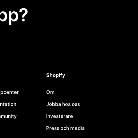
app?
Shopify
lpcenter
Om
ntation
Jobba hos oss
mmunity
Investerare
Press och media