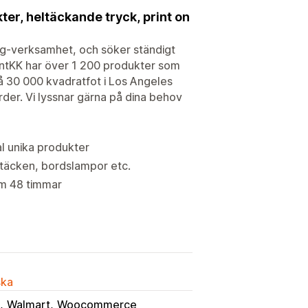
ter, heltäckande tryck, print on
ing-verksamhet, och söker ständigt
rintKK har över 1 200 produkter som
å 30 000 kvadratfot i Los Angeles
rder. Vi lyssnar gärna på dina behov
l unika produkter
, täcken, bordslampor etc.
om 48 timmar
ska
Walmart
Woocommerce