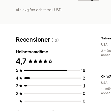
Alla avgifter debiteras i USD.
Recensioner
Tatree
(19)
USA
2 måna
Helhetsomdöme
appen
4,7
5
16
CHIWA
4
2
USA
3
1
10 mån
2
0
appen
1
0