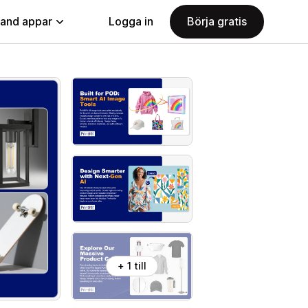
land appar
Logga in
Börja gratis
+ 1 till