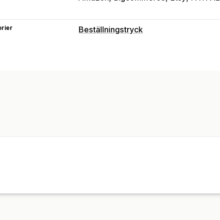
rier
Beställningstryck
Produktanpassning
Privata etiketter
Designverktyg
Gene
Personlig anpassning
Produkter
All-over-print
Leveransalternativ
Bulkleverans
Global leverans
Multi-
Inkluderande prissättning
Orderspårn