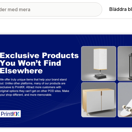
Bläddra b
ri med utvalda bilder