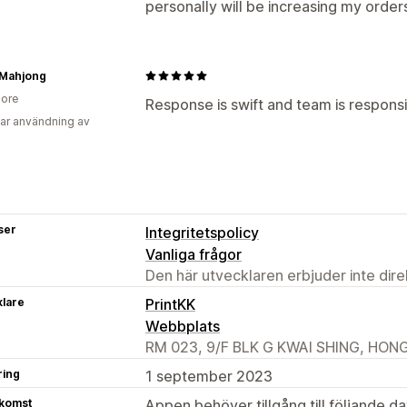
personally will be increasing my orders
Mahjong
ore
Response is swift and team is respons
ar användning av
ser
Integritetspolicy
Vanliga frågor
Den här utvecklaren erbjuder inte dir
klare
PrintKK
Webbplats
RM 023, 9/F BLK G KWAI SHING, HON
ring
1 september 2023
tkomst
Appen behöver tillgång till följande d