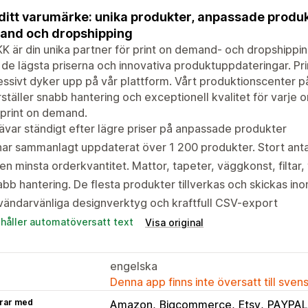
 ditt varumärke: unika produkter, anpassade produk
and och dropshipping
KK är din unika partner för print on demand- och dropshipp
 de lägsta priserna och innovativa produktuppdateringar. P
ssivt dyker upp på vår plattform. Vårt produktionscenter p
ställer snabb hantering och exceptionell kvalitet för varje o
print on demand.
ävar ständigt efter lägre priser på anpassade produkter
har sammanlagt uppdaterat över 1 200 produkter. Stort anta
en minsta orderkvantitet. Mattor, tapeter, väggkonst, filtar
bb hantering. De flesta produkter tillverkas och skickas in
ändarvänliga designverktyg och kraftfull CSV-export
ehåller automatöversatt text
Visa original
engelska
Denna app finns inte översatt till sven
rar med
Amazon
Bigcommerce
Etsy
PAYPAL