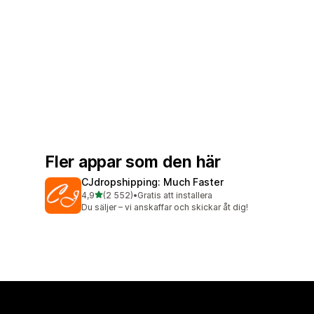
Fler appar som den här
CJdropshipping: Much Faster
av 5 stjärnor
4,9
(2 552)
•
Gratis att installera
2552 recensioner totalt
Du säljer – vi anskaffar och skickar åt dig!