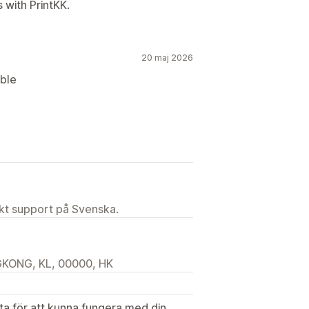
 with PrintKK.
20 maj 2026
ible
ekt support på Svenska.
GKONG, KL, 00000, HK
ata för att kunna fungera med din