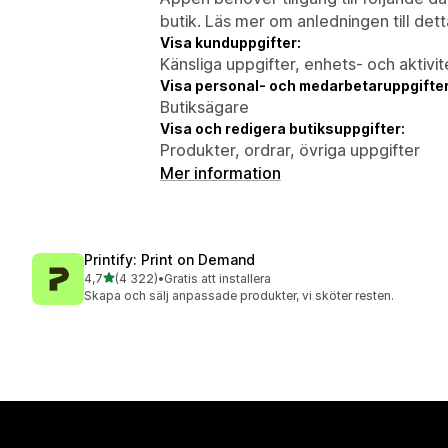
butik. Läs mer om anledningen till det
Visa kunduppgifter:
Känsliga uppgifter, enhets- och aktivi
Visa personal- och medarbetaruppgifter
Butiksägare
Visa och redigera butiksuppgifter:
Produkter, ordrar, övriga uppgifter
Mer information
Printify: Print on Demand
av 5 stjärnor
4,7
(4 322)
•
Gratis att installera
4322 recensioner totalt
Skapa och sälj anpassade produkter, vi sköter resten.