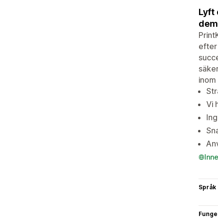
Lyft
dem
Print
efter
succe
säker
inom 
Str
Vi 
Ing
Sna
Anv
Inn
Språk
Funge