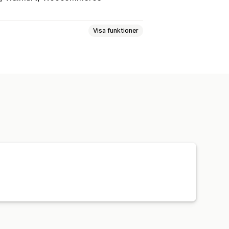
Visa funktioner
rator för modellering
leverans
Uppdateringar i realtid
ing