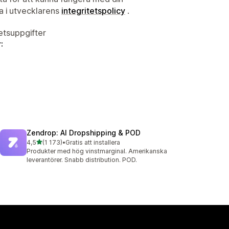
ta i utvecklarens
integritetspolicy
.
tetsuppgifter
:
Zendrop: AI Dropshipping & POD
av 5 stjärnor
4,5
(1 173)
•
Gratis att installera
1173 recensioner totalt
Produkter med hög vinstmarginal. Amerikanska
leverantörer. Snabb distribution. POD.