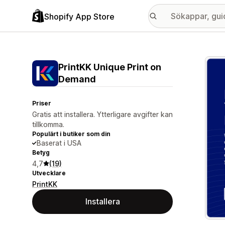
Shopify App Store
Galle
PrintKK Unique Print on
Demand
Priser
Gratis att installera. Ytterligare avgifter kan
tillkomma.
Populärt i butiker som din
Baserat i USA
Betyg
4,7
(19)
Utvecklare
PrintKK
Installera