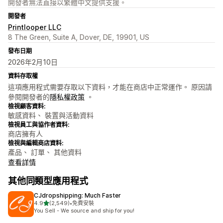
開發者無法直接以繁體中文提供支援。
開發者
Printlooper LLC
8 The Green, Suite A, Dover, DE, 19901, US
發布日期
2026年2月10日
資料存取權
這項應用程式需要存取以下資料，才能在商店中正常運作。 原因請
參閱開發者的
隱私權政策
。
檢視顧客資料:
敏感資料、 裝置與活動資料
檢視員工與協作者資料:
商店擁有人
檢視與編輯商店資料:
產品、 訂單、 其他資料
查看詳情
其他同類型應用程式
CJdropshipping: Much Faster
滿分 5 顆星
4.9
(2,549)
•
免費安裝
共有 2549 則評價
You Sell - We source and ship for you!