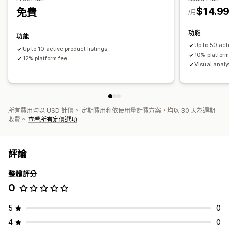
$14.9
免費
/月
功能
功能
Up to 50 act
Up to 10 active product listings
10% platform
12% platform fee
Visual analy
所有費用均以 USD 計價。 定期費用和依使用量計費方案，均以 30 天為週期
收費。
查看所有定價選項
評論
整體評分
0
5
0
4
0