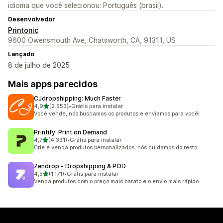
idioma que você selecionou: Português (brasil).
Desenvolvedor
Printonic
9600 Owensmouth Ave, Chatsworth, CA, 91311, US
Lançado
8 de julho de 2025
Mais apps parecidos
CJdropshipping: Much Faster
de 5 estrelas
4,9
(2.553)
•
Grátis para instalar
2553 avaliações ao todo
Você vende, nós buscamos os produtos e enviamos para você!
Printify: Print on Demand
de 5 estrelas
4,7
(4.331)
•
Grátis para instalar
4331 avaliações ao todo
Crie e venda produtos personalizados, nós cuidamos do resto.
Zendrop ‑ Dropshipping & POD
de 5 estrelas
4,5
(1.171)
•
Grátis para instalar
1171 avaliações ao todo
Venda produtos com o preço mais barato e o envio mais rápido