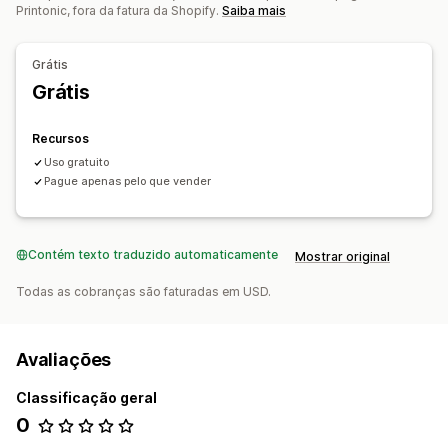
Printonic, fora da fatura da Shopify.
Saiba mais
Orgânico
Opções de frete
Grátis
Atualizações em tempo real
Grátis
Acompanhamento de pedido
Recursos
Uso gratuito
Pague apenas pelo que vender
Contém texto traduzido automaticamente
Mostrar original
Todas as cobranças são faturadas em USD.
Avaliações
Classificação geral
0