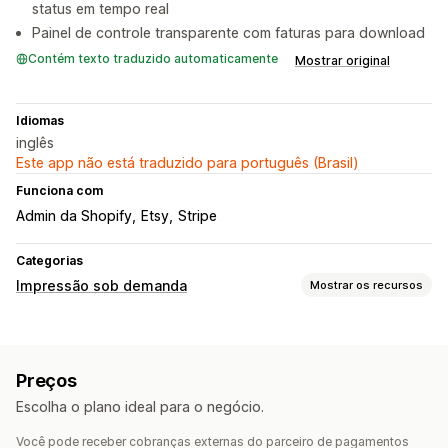
status em tempo real
Painel de controle transparente com faturas para download
Contém texto traduzido automaticamente
Mostrar original
Idiomas
inglês
Este app não está traduzido para português (Brasil)
Funciona com
Admin da Shopify
Etsy
Stripe
Categorias
Impressão sob demanda
Mostrar os recursos
Personalização de produto
Marcas próprias
Gerador de simulação
Personalização
Preços
Produtos
Escolha o plano ideal para o negócio.
Bolsas
Itens de vestuário
Utensílios para bebidas
Você pode receber cobranças externas do parceiro de pagamentos
Presentes de Natal
Decoração da casa
Ecológico