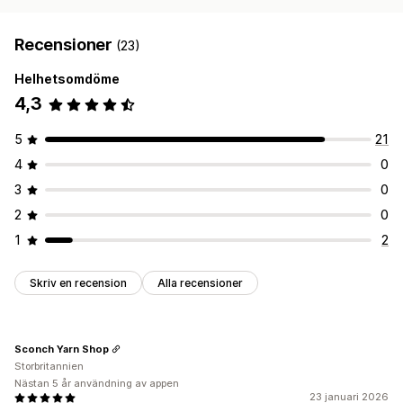
Recensioner
(23)
Helhetsomdöme
4,3
5
21
4
0
3
0
2
0
1
2
Skriv en recension
Alla recensioner
Sconch Yarn Shop
Storbritannien
Nästan 5 år användning av appen
23 januari 2026