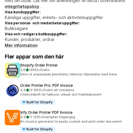
med din butik. Läs mer om anledningen till detta i utvecklarens
integritetspolicy
.
Visa kunduppgifter:
Känsliga uppgifter, enhets- och aktivitetsuppgifter
Visa personal- och medarbetaruppgifter:
Butiksägare
Visa och redigera butiksuppgifter:
Kunder, produkter, ordrar
Mer information
Fler appar som den här
Shopify Order Printer
av 5 stjärnor
3,6
(356)
•
Gratis
356 recensioner totalt
Skriv ut anpassade plocklistor, fakturor, följesedlar med mera
Order Printer Pro: PDF Invoice
av 5 stjärnor
4,9
(2 682)
•
Gratis att installera
2682 recensioner totalt
Orderutskrift för fakturor, utkast och fraktdokument
Built for Shopify
Vify Order Printer PDF Invoice
av 5 stjärnor
4,9
(1 129)
•
Gratisplan tillgänglig
1129 recensioner totalt
An invoice generator to easily custom and print order document
Built for Shopify