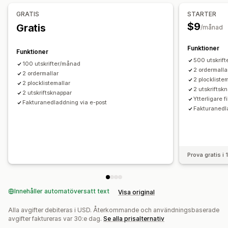
GRATIS
STARTER
Filhantering
$9
Gratis
/månad
Bulknedladdning
PDF-generering
Utskrift och export
Funktioner
Funktioner
500 utskrif
100 utskrifter/månad
2 ordermalla
2 ordermallar
2 plockliste
2 plocklistemallar
2 utskriftsk
2 utskriftsknappar
Ytterligare fi
Fakturanedladdning via e-post
Fakturanedl
Prova gratis i
Innehåller automatöversatt text
Visa original
Alla avgifter debiteras i USD. Återkommande och användningsbaserade
avgifter faktureras var 30:e dag.
Se alla prisalternativ