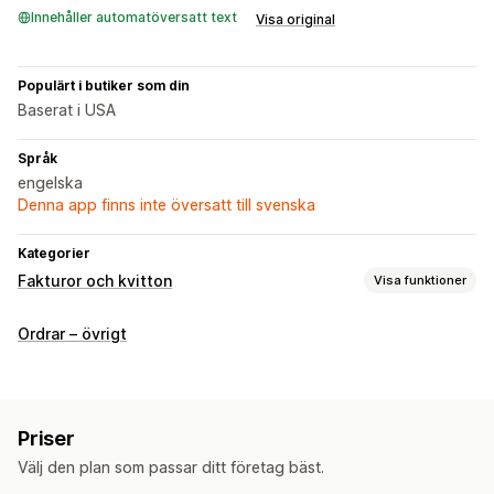
Innehåller automatöversatt text
Visa original
Populärt i butiker som din
Baserat i USA
Språk
engelska
Denna app finns inte översatt till svenska
Kategorier
Fakturor och kvitton
Visa funktioner
Dokumenttyper
Ordrar – övrigt
Fakturor
Kvitton
Kreditmeddelanden
Orderutkast
Leveransmeddelanden
Anpassade dokument
Följesedlar
Anpassning
Priser
Färg och teckensnitt
Varumärkeshantering
Mallar
Välj den plan som passar ditt företag bäst.
Streckkoder
Logotyper
Flera valutor
Flera språk