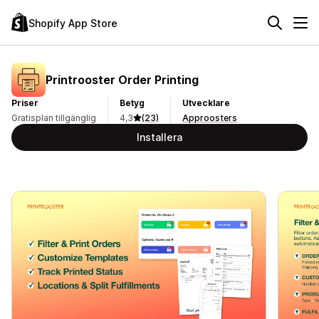
Shopify App Store
Printrooster Order Printing
Priser
Betyg
Utvecklare
Gratisplan tillgänglig
4,3
(23)
Approosters
Installera