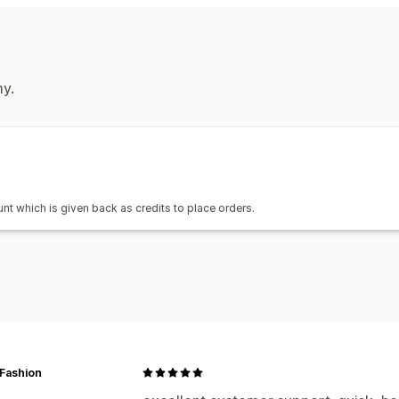
Generator makiet
Dodatki
Personali
Produkty
Torebki
Odzież
Szklanki i kieliszki
my.
Opcje wysyłki
Produkty sprzedawane pod marką dys
Wysyłka niestandardowa
Wysyłka ek
Realizacja na całym świecie
Wysyłka
unt which is given back as credits to place orders.
Śledzenie w czasie rzeczywistym
Śl
Fashion