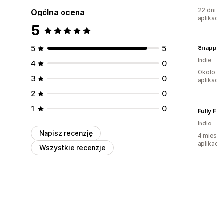
22 dni
Ogólna ocena
aplikac
5
5
5
Snapp
Indie
4
0
Około 
3
0
aplikac
2
0
1
0
Fully F
Indie
Napisz recenzję
4 mies
aplikac
Wszystkie recenzje