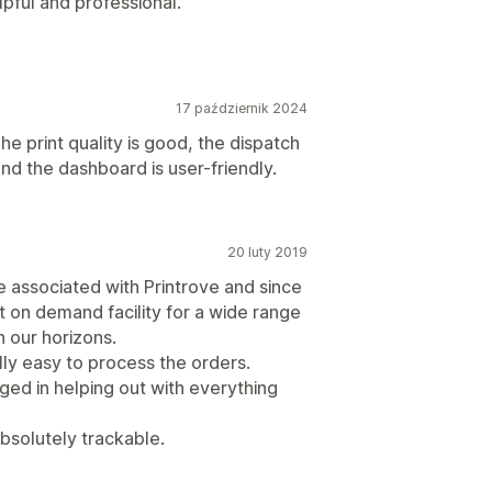
pful and professional.
17 październik 2024
e print quality is good, the dispatch
and the dashboard is user-friendly.
20 luty 2019
e associated with Printrove and since
nt on demand facility for a wide range
 our horizons.
lly easy to process the orders.
ed in helping out with everything
absolutely trackable.