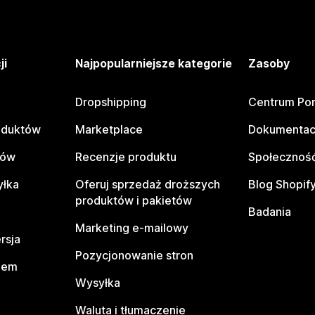
ji
Najpopularniejsze kategorie
Zasoby
Dropshipping
Centrum Po
oduktów
Marketplace
Dokumentac
tów
Recenzje produktu
Społeczność
yłka
Oferuj sprzedaż droższych
Blog Shopif
produktów i pakietów
Badania
Marketing e-mailowy
rsja
Pozycjonowanie stron
pem
Wysyłka
Waluta i tłumaczenie