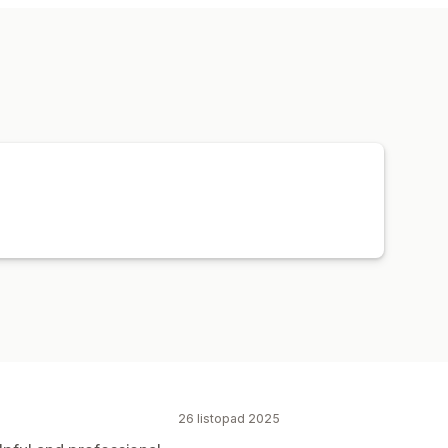
zacja
Niestandardowe szablony
Ozdoby na ścianę
trybutora
Przesyłka zbiorcza
ologiczna
 do wielu adresów
edzenie zamówień
26 listopad 2025