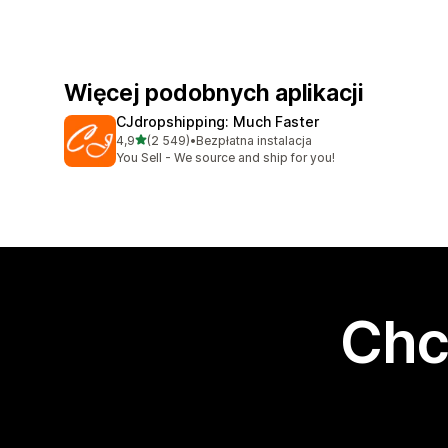
Więcej podobnych aplikacji
CJdropshipping: Much Faster
na 5 gwiazdek
4,9
(2 549)
•
Bezpłatna instalacja
Łączna liczba recenzji: 2549
You Sell - We source and ship for you!
Chc