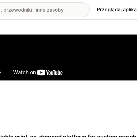
Przeglądaj aplika
nione obrazy w galerii
liable print-on-demand platform for custom merch