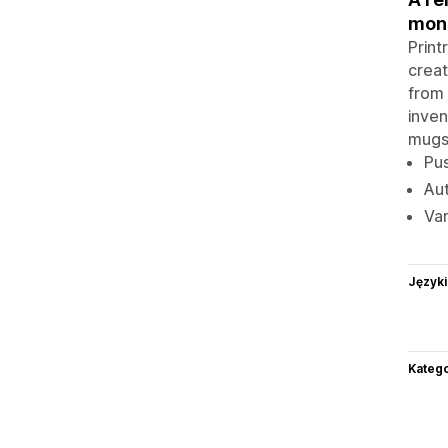
mone
Print
creat
from 
inven
mugs,
Pus
Aut
Var
Języki
Katego