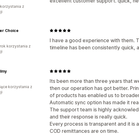
excellent customer support. quick, hel
 korzystania z
ji
er Choice
I have a good experience with them. Th
rok korzystania z
timeline has been consistently quick, 
ji
ilmy
Its been more than three years that w
iące korzystania z
then our operation has got better. Pri
ji
of products has enabled us to broaden
Automatic sync option has made it rea
The support team is highly acknowledg
and their response is really quick.
Every process is transparent and it is 
COD remittances are on time.