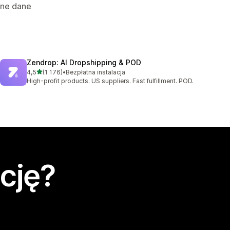
nne dane
Zendrop: AI Dropshipping & POD
na 5 gwiazdek
4,5
(1 176)
•
Bezpłatna instalacja
Łączna liczba recenzji: 1176
High-profit products. US suppliers. Fast fulfillment. POD.
cję?