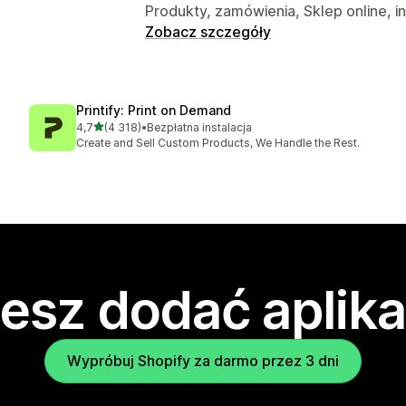
Produkty, zamówienia, Sklep online, i
Zobacz szczegóły
Printify: Print on Demand
na 5 gwiazdek
4,7
(4 318)
•
Bezpłatna instalacja
Łączna liczba recenzji: 4318
Create and Sell Custom Products, We Handle the Rest.
esz dodać aplika
Wypróbuj Shopify za darmo przez 3 dni