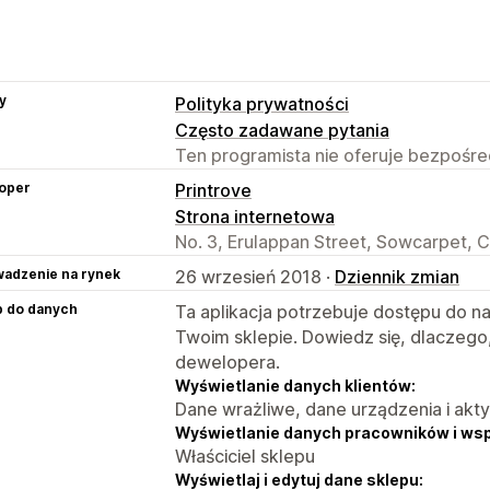
y
Polityka prywatności
Często zadawane pytania
Ten programista nie oferuje bezpośred
oper
Printrove
Strona internetowa
No. 3, Erulappan Street, Sowcarpet, C
adzenie na rynek
26 wrzesień 2018 ·
Dziennik zmian
p do danych
Ta aplikacja potrzebuje dostępu do n
Twoim sklepie. Dowiedz się, dlaczego
dewelopera.
Wyświetlanie danych klientów:
Dane wrażliwe, dane urządzenia i akt
Wyświetlanie danych pracowników i ws
Właściciel sklepu
Wyświetlaj i edytuj dane sklepu: