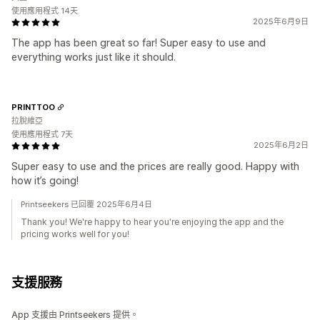
使用應用程式 14天
2025年6月9日
The app has been great so far! Super easy to use and
everything works just like it should.
PRINTTOO
拉脫維亞
使用應用程式 7天
2025年6月2日
Super easy to use and the prices are really good. Happy with
how it’s going!
Printseekers 已回覆 2025年6月4日
Thank you! We're happy to hear you're enjoying the app and the
pricing works well for you!
支援服務
App 支援由 Printseekers 提供。