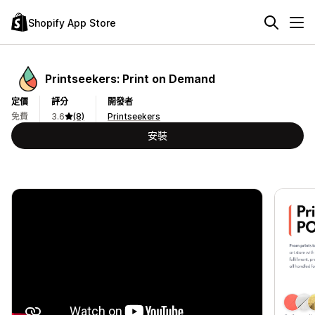
Shopify App Store
Printseekers: Print on Demand
定價
評分
開發者
免費
3.6
(8)
Printseekers
安裝