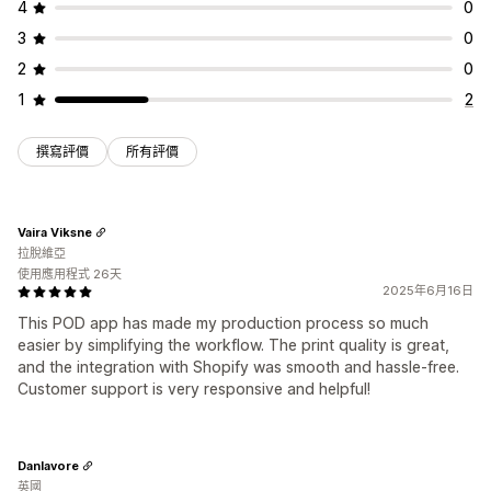
4
0
3
0
2
0
1
2
撰寫評價
所有評價
Vaira Viksne
拉脫維亞
使用應用程式 26天
2025年6月16日
This POD app has made my production process so much
easier by simplifying the workflow. The print quality is great,
and the integration with Shopify was smooth and hassle-free.
Customer support is very responsive and helpful!
Danlavore
英國