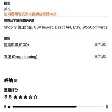
語言
英文
這項應用程式尚未翻譯成繁體中文
可與以下項目搭配使用
Shopify 管理介面
CSV Import
Direct API
Etsy
WooCommerce
類別
隨需即印 (POD)
顯示功能
商品客製化
直運 (Dropshipping)
顯示功能
私人標籤
客製化包材
設計工具
模型產生器
裝箱贈品
個人化
可銷售商品
自訂範本
服飾與配件
藝術與手工藝品
商品
評論
(8)
採購地點
家飾
壁飾
整體評分
加拿大
拉脫維亞
澳洲
美國
運送選項
3.6
白標
全球出貨作業
分次運送
即時更新
追蹤訂單
5
6