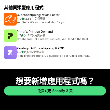
其他同類型應用程式
CJdropshipping: Much Faster
滿分 5 顆星
4.9
(2,551)
•
免費安裝
共有 2551 則評價
You Sell - We source and ship for you!
Printify: Print on Demand
滿分 5 顆星
4.7
(4,321)
•
免費安裝
共有 4321 則評價
Create and Sell Custom Products, We Handle the Rest.
Zendrop: AI Dropshipping & POD
滿分 5 顆星
4.5
(1,172)
•
免費安裝
共有 1172 則評價
High-profit products. US suppliers. Fast fulfillment. POD.
想要新增應用程式嗎？
免費試用 Shopify 3 天