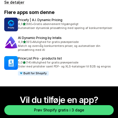
Se detaljer
Flere apps som denne
Pricefy | A.I. Dynamic Pricing
ud af 5 stjerner
4,5
(68)
•
Gratis abonnement tilgængeligt
68 anmeldelser i alt
Automatiser dynamisk prissætning med sporing af konkurrentpriser.
AI Dynamic Pricing by Intelis
ud af 5 stjerner
4,9
(61)
•
Mulighed for gratis prøveperiode
61 anmeldelser i alt
Match og overvåg konkurrenters priser, og automatiser din
prissætning med AI
Price List Pro ‑ products list
ud af 5 stjerner
5,0
(14)
•
Mulighed for gratis prøveperiode
14 anmeldelser i alt
Sider med prislister samt PDF- og XLS-kataloger til B2B og engros
Built for Shopify
Vil du tilføje en app?
Prøv Shopify gratis i 3 dage