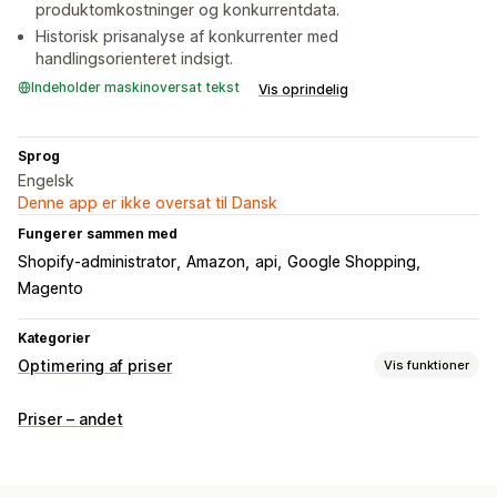
produktomkostninger og konkurrentdata.
Historisk prisanalyse af konkurrenter med
handlingsorienteret indsigt.
Indeholder maskinoversat tekst
Vis oprindelig
Sprog
Engelsk
Denne app er ikke oversat til Dansk
Fungerer sammen med
Shopify-administrator
Amazon
api
Google Shopping
Magento
Kategorier
Optimering af priser
Vis funktioner
Prisstyring
Priser – andet
Prisregler
Automatisk genprissætning
Prismatch
Automatiske match
Filtre