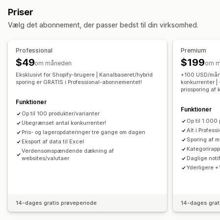
Overvågning
Priser
Prissporing
Prisunderretninger
Prishistorik
Trendanalyse
Vælg det abonnement, der passer bedst til din virksomhed.
Rapporter
Sporing af konkurrenter
Kontrolpaneler
Analyser
Professional
Premium
$49
$199
om måneden
om m
Eksklusivt for Shopify-brugere | Kanalbaseret/hybrid
+100 USD/måne
sporing er GRATIS i Professional-abonnementet!
konkurrenter |
prissporing af
Funktioner
Funktioner
Op til 100 produkter/varianter
Op til 1.000
Ubegrænset antal konkurrenter!
Alt i Profes
Pris- og lageropdateringer tre gange om dagen
Sporing af 
Eksport af data til Excel
Kategorirapp
Verdensomspændende dækning af
websites/valutaer
Daglige noti
Yderligere 
14-dages gratis prøveperiode
14-dages grat