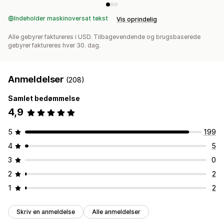
Indeholder maskinoversat tekst
Vis oprindelig
Alle gebyrer faktureres i USD. Tilbagevendende og brugsbaserede
gebyrer faktureres hver 30. dag.
Anmeldelser
(208)
Samlet bedømmelse
4,9
5
199
4
5
3
0
2
2
1
2
Skriv en anmeldelse
Alle anmeldelser