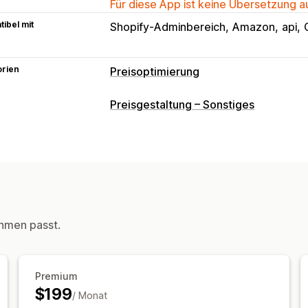
Für diese App ist keine Übersetzung 
ibel mit
Shopify-Adminbereich
Amazon
api
orien
Preisoptimierung
Management der Preisgestaltung
Preisgestaltung – Sonstiges
Preisbildungsregeln
Automatische P
Automatische Anpassung
Filter
Überwachung
Preis-Tracking
Preisbenachrichtigun
Berichte
Tracking von Wettbewerber
hmen passt.
Premium
$199
/ Monat