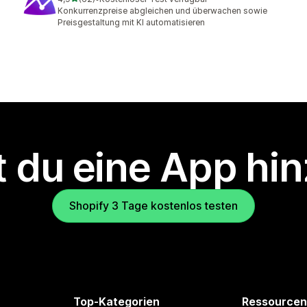
62 Rezensionen insgesamt
Konkurrenzpreise abgleichen und überwachen sowie
Preisgestaltung mit KI automatisieren
 du eine App hi
Shopify 3 Tage kostenlos testen
Top-Kategorien
Ressourcen