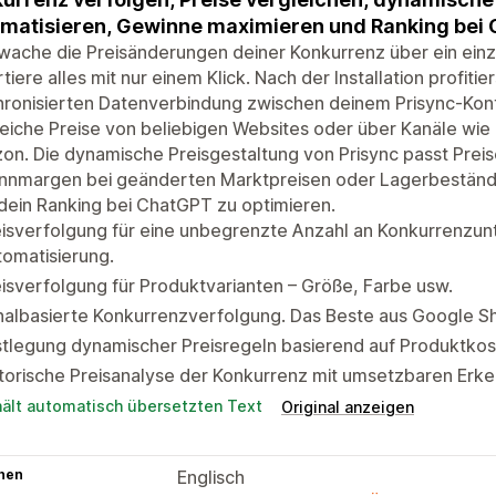
matisieren, Gewinne maximieren und Ranking bei
ache die Preisänderungen deiner Konkurrenz über ein einz
tiere alles mit nur einem Klick. Nach der Installation profitie
hronisierten Datenverbindung zwischen deinem Prisync-Kon
eiche Preise von beliebigen Websites oder über Kanäle wie
n. Die dynamische Preisgestaltung von Prisync passt Preis
nnmargen bei geänderten Marktpreisen oder Lagerbestände
, dein Ranking bei ChatGPT zu optimieren.
isverfolgung für eine unbegrenzte Anzahl an Konkurrenzun
omatisierung.
isverfolgung für Produktvarianten – Größe, Farbe usw.
nalbasierte Konkurrenzverfolgung. Das Beste aus Google S
stlegung dynamischer Preisregeln basierend auf Produktk
torische Preisanalyse der Konkurrenz mit umsetzbaren Erke
hält automatisch übersetzten Text
Original anzeigen
hen
Englisch