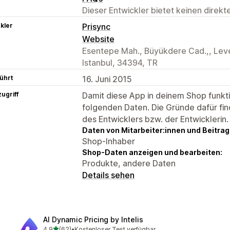
Dieser Entwickler bietet keinen direk
kler
Prisync
Website
Esentepe Mah., Büyükdere Cad.,, Levent
Istanbul, 34394, TR
ührt
16. Juni 2015
ugriff
Damit diese App in deinem Shop funktio
folgenden Daten. Die Gründe dafür fin
des Entwicklers bzw. der Entwicklerin.
Daten von Mitarbeiter:innen und Beitra
Shop-Inhaber
Shop-Daten anzeigen und bearbeiten:
Produkte, andere Daten
Details sehen
AI Dynamic Pricing by Intelis
von 5 Sternen
4,9
(62)
•
Kostenloser Test verfügbar