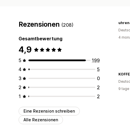
Rezensionen
uhren
(208)
Deutsc
4 mona
Gesamtbewertung
4,9
5
199
4
5
KOFFE
3
0
Deutsc
2
2
9 tage
1
2
Eine Rezension schreiben
Alle Rezensionen