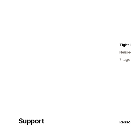
Tight 
Neuse
7 tage
Support
Resso