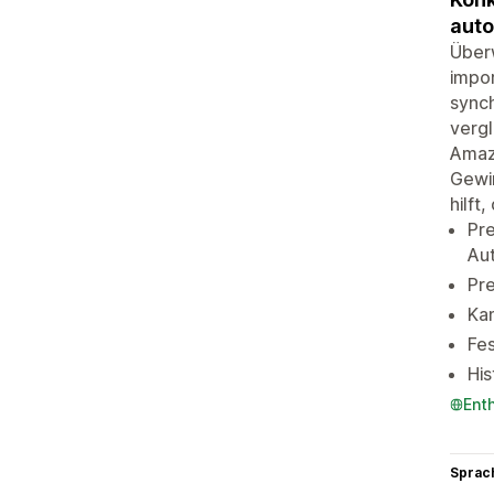
auto
Überw
impor
sync
vergl
Amazo
Gewi
hilft
Pre
Aut
Pre
Ka
Fe
His
Ent
Sprac