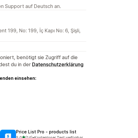
ten Support auf Deutsch an.
 199, No: 199, İç Kapı No: 6, Şişli,
niert, benötigt sie Zugriff auf die
dest du in der
Datenschutzerklärung
genden einsehen:
Price List Pro ‑ products list
von 5 Sternen
5,0
(14)
•
Kostenloser Test verfügbar