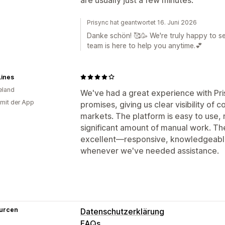
Prisync hat geantwortet 16. Juni 2026
Danke schön! 🥰🥳 We're truly happy to 
team is here to help you anytime.💕
Lines
eland
We've had a great experience with Pris
 mit der App
promises, giving us clear visibility of c
markets. The platform is easy to use, 
significant amount of manual work. T
excellent—responsive, knowledgeable
whenever we've needed assistance.
urcen
Datenschutzerklärung
FAQs