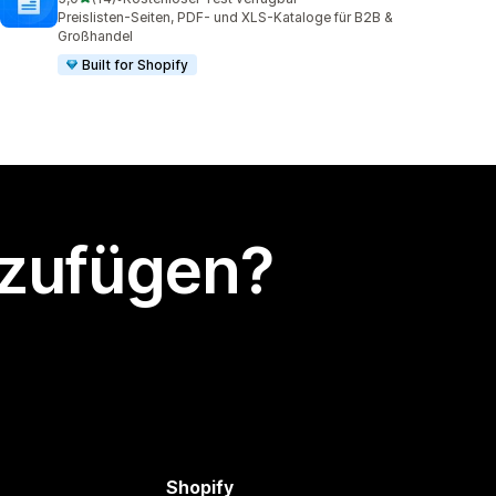
14 Rezensionen insgesamt
Preislisten-Seiten, PDF- und XLS-Kataloge für B2B &
Großhandel
Built for Shopify
nzufügen?
Shopify