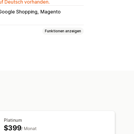
auf Deutsch vorhanden.
Google Shopping
Magento
Funktionen anzeigen
reisanpassung
Preisanpassung
gen
Preisverlauf
Trendanalyse
:innen
Dashboards
Statistiken
Platinum
$399
/ Monat