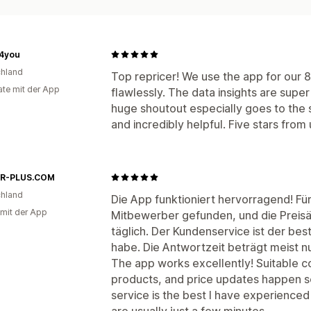
4you
hland
Top repricer! We use the app for our 
te mit der App
flawlessly. The data insights are super
huge shoutout especially goes to the 
and incredibly helpful. Five stars from 
R-PLUS.COM
hland
Die App funktioniert hervorragend! Fü
 mit der App
Mitbewerber gefunden, und die Preis
täglich. Der Kundenservice ist der best
habe. Die Antwortzeit beträgt meist n
The app works excellently! Suitable co
products, and price updates happen s
service is the best I have experienced
are usually just a few minutes.