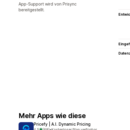
App-Support wird von Prisync
bereitgestellt.
Entwic
Eingef
Datenz
Mehr Apps wie diese
Pricefy | A.I. Dynamic Pricing
von 5 Sternen
4,5
(68)
•
Kostenloser Plan verfügbar