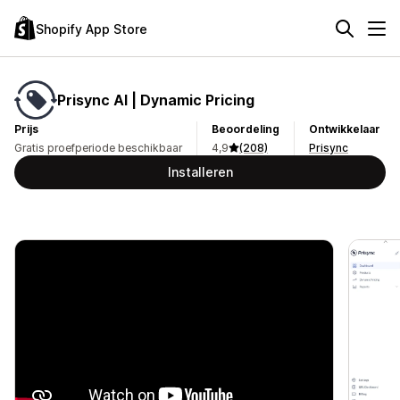
Shopify App Store
Prisync AI | Dynamic Pricing
Prijs
Beoordeling
Ontwikkelaar
Gratis proefperiode beschikbaar
4,9
(208)
Prisync
Installeren