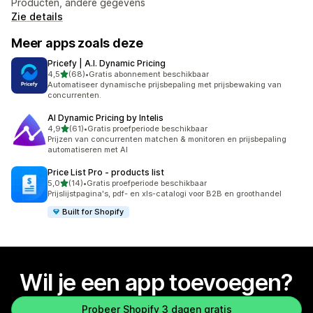
Producten, andere gegevens
Zie details
Meer apps zoals deze
Pricefy | A.I. Dynamic Pricing
van 5 sterren
4,5
(68)
•
Gratis abonnement beschikbaar
68 recensies in totaal
Automatiseer dynamische prijsbepaling met prijsbewaking van
concurrenten.
AI Dynamic Pricing by Intelis
van 5 sterren
4,9
(61)
•
Gratis proefperiode beschikbaar
61 recensies in totaal
Prijzen van concurrenten matchen & monitoren en prijsbepaling
automatiseren met AI
Price List Pro ‑ products list
van 5 sterren
5,0
(14)
•
Gratis proefperiode beschikbaar
14 recensies in totaal
Prijslijstpagina's, pdf- en xls-catalogi voor B2B en groothandel
Built for Shopify
Wil je een app toevoegen?
Probeer Shopify 3 dagen gratis