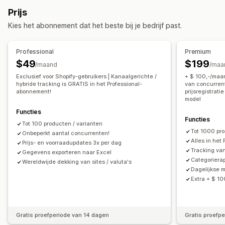
Monitoring
Prijs
Prijs volgen
Prijsmeldingen
Prijsgeschiedenis
Kies het abonnement dat het beste bij je bedrijf past.
Trendanalyse
Rapporten
Concurrentie volgen
Dashboards
Analytics
Professional
Premium
$49
$199
/maand
/maa
Exclusief voor Shopify-gebruikers | Kanaalgerichte /
+ $ 100,-/maan
hybride tracking is GRATIS in het Professional-
van concurren
abonnement!
prijsregistrat
model
Functies
Functies
Tot 100 producten / varianten
Tot 1000 pro
Onbeperkt aantal concurrenten!
Alles in het
Prijs- en voorraadupdates 3x per dag
Tracking van
Gegevens exporteren naar Excel
Categoriera
Wereldwijde dekking van sites / valuta's
Dagelijkse m
Extra + $ 1
Gratis proefperiode van 14 dagen
Gratis proefp