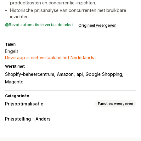
productkosten en concurrentie-inzichten.
Historische prijsanalyse van concurrenten met bruikbare
inzichten.
Bevat automatisch vertaalde tekst
Origineel weergeven
Talen
Engels
Deze app is niet vertaald in het Nederlands
Werkt met
Shopify-beheercentrum
Amazon
api
Google Shopping
Magento
Categorieën
Prijsoptimalisatie
Functies weergeven
Prijsbeheer
Prijsstelling - Anders
Prijsregels
Automatisch herprijzen
Prijs matchen
Automatisch matchen
Filters