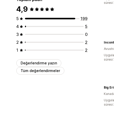
süresi
4,9
5
199
4
5
3
0
2
2
Avustr
1
2
Uygula
süresi:
Değerlendirme yazın
Tüm değerlendirmeler
Big Er
Kanad
Uygula
süresi