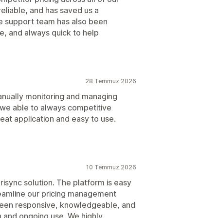
reliable, and has saved us a
he support team has also been
, and always quick to help
28 Temmuz 2026
anually monitoring and managing
c, we able to always competitive
eat application and easy to use.
10 Temmuz 2026
isync solution. The platform is easy
treamline our pricing management
 been responsive, knowledgeable, and
 and ongoing use. We highly