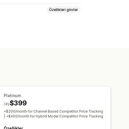
Özellikleri göster
en fiyatlandırma
Fiyat eşleşmesi
işi
Trend analizi
Raporlar
Analiz
Platinum
$399
/ay
+$200/month for Channel Based Competitor Price Tracking
| +$400/month for Hybrid Model Competitor Price Tracking
Özellikler