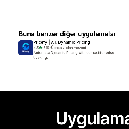
Buna benzer diğer uygulamalar
Pricefy | A.I. Dynamic Pricing
5 yıldız üzerinden
4,5
(68)
•
Ücretsiz plan mevcut
toplam 68 değerlendirme
Automate Dynamic Pricing with competitor price
tracking.
Uygulama