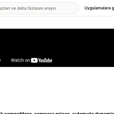
Uygulamalara g
ıkan görsel galerisi
k competitors, compare prices, automate dynamic 