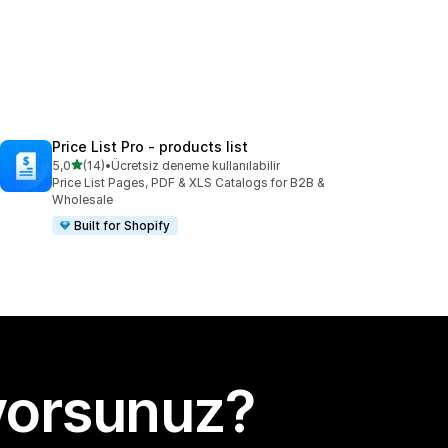
Price List Pro ‑ products list
5 yıldız üzerinden
5,0
(14)
•
Ücretsiz deneme kullanılabilir
toplam 14 değerlendirme
Price List Pages, PDF & XLS Catalogs for B2B &
Wholesale
Built for Shopify
yorsunuz?