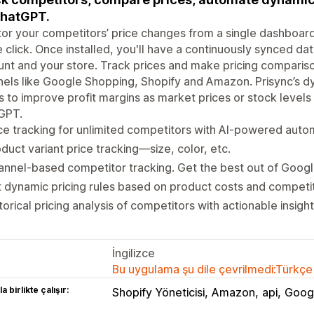
ChatGPT.
or your competitors’ price changes from a single dashboard 
e click. Once installed, you'll have a continuously synced 
nt and your store. Track prices and make pricing comparis
els like Google Shopping, Shopify and Amazon. Prisync’s dy
s to improve profit margins as market prices or stock leve
GPT.
ce tracking for unlimited competitors with AI-powered auto
duct variant price tracking—size, color, etc.
nnel-based competitor tracking. Get the best out of Goog
 dynamic pricing rules based on product costs and competiti
torical pricing analysis of competitors with actionable insight
İngilizce
Bu uygulama şu dile çevrilmedi:Türkçe
a birlikte çalışır:
Shopify Yöneticisi
Amazon
api
Goog