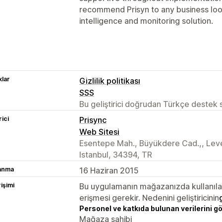
recommend Prisyn to any business look
intelligence and monitoring solution.
lar
Gizlilik politikası
SSS
Bu geliştirici doğrudan Türkçe destek
rici
Prisync
Web Sitesi
Esentepe Mah., Büyükdere Cad.,, Levent
Istanbul, 34394, TR
lanma
16 Haziran 2015
rişimi
Bu uygulamanın mağazanızda kullanılabi
erişmesi gerekir. Nedenini geliştiricinin
Personel ve katkıda bulunan verilerini g
Mağaza sahibi