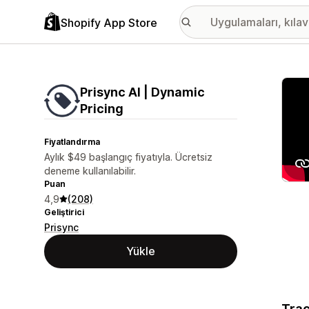
Shopify App Store
Öne ç
Prisync AI | Dynamic
Pricing
Fiyatlandırma
Aylık $49 başlangıç fiyatıyla. Ücretsiz
deneme kullanılabilir.
Puan
4,9
(208)
Geliştirici
Prisync
Yükle
Trac