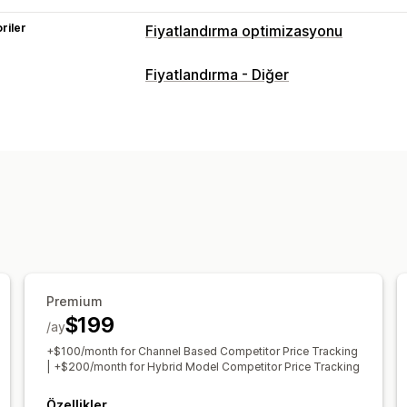
riler
Fiyatlandırma optimizasyonu
Fiyatlandırma yönetimi
Fiyatlandırma - Diğer
Fiyatlandırma kuralları
Otomatik yenid
Otomatik eşleşme
Filtreler
İzleme
Fiyat takibi
Fiyat uyarıları
Fiyat geçm
Karşılaştırma takibi
Kontrol panelleri
Premium
$199
/ay
+$100/month for Channel Based Competitor Price Tracking
| +$200/month for Hybrid Model Competitor Price Tracking
Özellikler