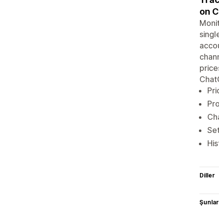
on 
Monit
singl
accou
chann
price
Chat
Pri
Pro
Cha
Set
His
Diller
Şunlarl