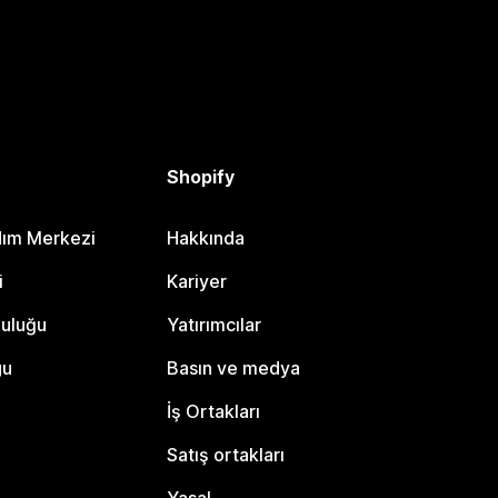
Shopify
dım Merkezi
Hakkında
i
Kariyer
luluğu
Yatırımcılar
gu
Basın ve medya
İş Ortakları
Satış ortakları