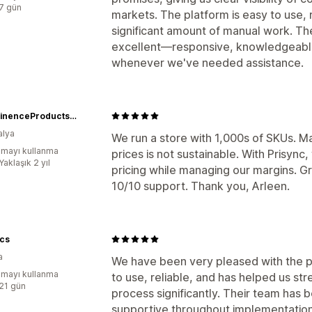
:7 gün
markets. The platform is easy to use, 
significant amount of manual work. T
excellent—responsive, knowledgeable
whenever we've needed assistance.
IncontinenceProducts.com.au
alya
We run a store with 1,000s of SKUs. M
mayı kullanma
prices is not sustainable. With Prisyn
Yaklaşık 2 yıl
pricing while managing our margins. Gr
10/10 support. Thank you, Arleen.
ics
a
We have been very pleased with the pr
mayı kullanma
to use, reliable, and has helped us s
:21 gün
process significantly. Their team has
supportive throughout implementation