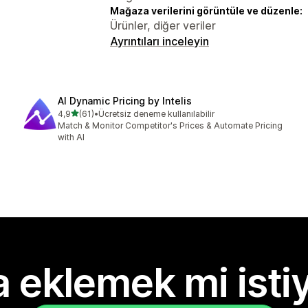
Mağaza verilerini görüntüle ve düzenle:
Ürünler, diğer veriler
Ayrıntıları inceleyin
AI Dynamic Pricing by Intelis
5 yıldız üzerinden
4,9
(61)
•
Ücretsiz deneme kullanılabilir
toplam 61 değerlendirme
Match & Monitor Competitor's Prices & Automate Pricing
with AI
 eklemek mi isti