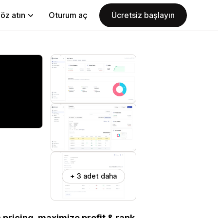
öz atın
Oturum aç
Ücretsiz başlayın
+ 3 adet daha
pricing, maximize profit & rank