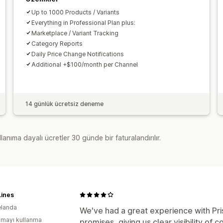
Up to 1000 Products / Variants
Everything in Professional Plan plus:
Marketplace / Variant Tracking
Category Reports
Daily Price Change Notifications
Additional +$100/month per Channel
14 günlük ücretsiz deneme
lanıma dayalı ücretler 30 günde bir faturalandırılır.
Lines
elanda
We've had a great experience with Pris
mayı kullanma
promises, giving us clear visibility of c