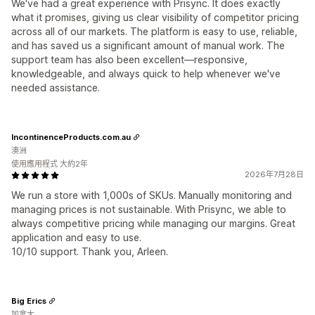
We've had a great experience with Prisync. It does exactly
what it promises, giving us clear visibility of competitor pricing
across all of our markets. The platform is easy to use, reliable,
and has saved us a significant amount of manual work. The
support team has also been excellent—responsive,
knowledgeable, and always quick to help whenever we've
needed assistance.
IncontinenceProducts.com.au
澳洲
使用應用程式 大約2年
2026年7月28日
We run a store with 1,000s of SKUs. Manually monitoring and
managing prices is not sustainable. With Prisync, we able to
always competitive pricing while managing our margins. Great
application and easy to use.
10/10 support. Thank you, Arleen.
Big Erics
加拿大