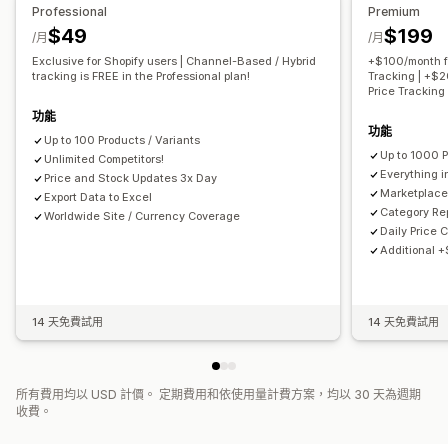
Professional
Premium
$49
$199
/月
/月
Exclusive for Shopify users | Channel-Based / Hybrid
+$100/month f
tracking is FREE in the Professional plan!
Tracking | +$2
Price Tracking
功能
功能
Up to 100 Products / Variants
Up to 1000 P
Unlimited Competitors!
Everything i
Price and Stock Updates 3x Day
Marketplace 
Export Data to Excel
Category Re
Worldwide Site / Currency Coverage
Daily Price 
Additional 
14 天免費試用
14 天免費試用
所有費用均以 USD 計價。 定期費用和依使用量計費方案，均以 30 天為週期
收費。