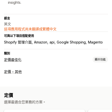
insights.
語言
英文
這項應用程式尚未翻譯成繁體中文
可與以下項目搭配使用
Shopify 管理介面
Amazon
api
Google Shopping
Magento
類別
定價最佳化
顯示功能
定價管理
定價 - 其他
定價規則
自動調整定價
符合價格
自動符合
篩選條件
資料追蹤
價格追蹤
價格提醒
價格記錄
趨勢分析
報告
競爭品牌追蹤
定價
控制面板
分析
選擇最適合您業務的方案。