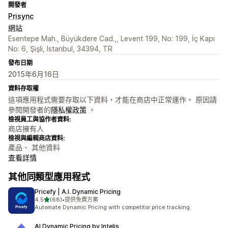
開發者
Prisync
網站
Esentepe Mah., Büyükdere Cad.,, Levent 199, No: 199, İç Kapı
No: 6, Şişli, Istanbul, 34394, TR
發布日期
2015年6月16日
資料存取權
這項應用程式需要存取以下資料，才能在商店中正常運作。 原因請
參閱開發者的
隱私權政策
。
檢視員工與協作者資料:
商店擁有人
檢視與編輯商店資料:
產品、 其他資料
查看詳情
其他同類型應用程式
Pricefy | A.I. Dynamic Pricing
滿分 5 顆星
4.5
(68)
•
提供免費方案
共有 68 則評價
Automate Dynamic Pricing with competitor price tracking.
AI Dynamic Pricing by Intelis