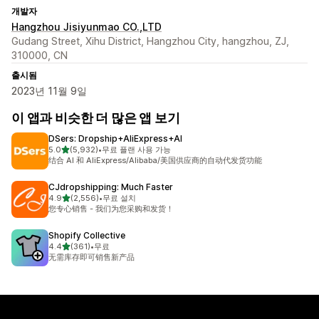
개발자
Hangzhou Jisiyunmao CO.,LTD
Gudang Street, Xihu District, Hangzhou City, hangzhou, ZJ,
310000, CN
출시됨
2023년 11월 9일
이 앱과 비슷한 더 많은 앱 보기
DSers: Dropship+AliExpress+AI
별 5개 중
5.0
(5,932)
•
무료 플랜 사용 가능
총 리뷰 5932개
结合 AI 和 AliExpress/Alibaba/美国供应商的自动代发货功能
CJdropshipping: Much Faster
별 5개 중
4.9
(2,556)
•
무료 설치
총 리뷰 2556개
您专心销售 - 我们为您采购和发货！
Shopify Collective
별 5개 중
4.4
(361)
•
무료
총 리뷰 361개
无需库存即可销售新产品