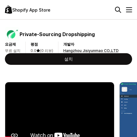
Shopify App Store
Private‑Sourcing Dropshipping
요금제
평점
개발자
무료 설치
0.0
(0 리뷰)
Hangzhou Jisiyunmao CO.,LTD
설치