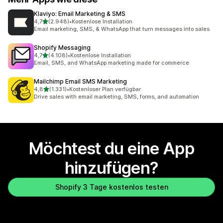
Klaviyo: Email Marketing & SMS
von 5 Sternen
4,7
(2.948)
•
Kostenlose Installation
2948 Rezensionen insgesamt
Email marketing, SMS, & WhatsApp that turn messages into sales
Shopify Messaging
von 5 Sternen
4,7
(4.108)
•
Kostenlose Installation
4108 Rezensionen insgesamt
Email, SMS, and WhatsApp marketing made for commerce
Mailchimp Email SMS Marketing
von 5 Sternen
4,8
(1.331)
•
Kostenloser Plan verfügbar
1331 Rezensionen insgesamt
Drive sales with email marketing, SMS, forms, and automation
Möchtest du eine App
hinzufügen?
Shopify 3 Tage kostenlos testen