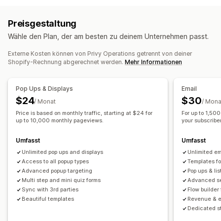
Formulare
Landing Pages
Rabatte
Werbeaktionen
A/B-Tests
Massenversand von Nachrichten
Compliance
Upselling-E-Mails
Cross-Selling-E-Mails
Preisgestaltung
Personalisierte Nachrichten
Geplante Nachrichten
Warenkorb-E-Mails
Checkout-E-Mails
Exit-Intent
Wähle den Plan, der am besten zu deinem Unternehmen passt.
Vorlagen
Segmentierung
Benutzerdefinierte Segmente
Abgebrochener Warenkorb
​Abgebrochene Suche​
Opt-in
Willkommens-E-Mails
Follow-up-E-Mails
Externe Kosten können von Privy Operations getrennt von deiner
Shopify-Rechnung abgerechnet werden.
Mehr Informationen
Preissenkungs-E-Mails
Workflow-Automatisierung
E-Mails, wenn Produkte wieder vorrätig sind
Warenkorbwiederherstellung
Geburtstagsnachrichten
Pop Ups & Displays
Email
Rückgewinnungs-E-Mails
Drip-Kampagnen
Rabattcodes
Feedback-Anfragen
$24
$30
/ Monat
/ Mona
Individuelle Kampagnen
Nachverfolgung von Bestellungen
Begrüßungsnachrichten
Price is based on monthly traffic, starting at $24 for
For up to 1,50
Win-Back-Kampagnen
up to 10,000 monthly pageviews.
your subscriber 
Kampagnen verwalten
Editor-Tool
Vorlagen
Import und Export
E-Mail-Domains
Umfasst
Umfasst
Einholung von Einwilligungen
E-Mail-Erfassungsliste
Unlimited pop ups and displays
Unlimited e
SMS-Erfassungsliste
Trigger und Regeln
Access to all popup types
Templates f
Advanced popup targeting
Pop ups & lis
Automatisierungen
Targeting
Segmentierung
Tagging
Multi step and mini quiz forms
Advanced se
Tracking
Berichterstattung
Analysen
A/B-Tests
Sync with 3rd parties
Flow builder
Beautiful templates
Revenue & e
Dedicated s