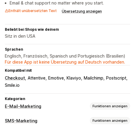
Email & chat support no matter where you start.
Enthält unübersetzten Text
Übersetzung anzeigen
Beliebt bei Shops wie deinem
Sitz in den USA
Sprachen
Englisch, Französisch, Spanisch und Portugiesisch (Brasilien)
Für diese App ist keine Übersetzung auf Deutsch vorhanden.
Kompatibel mit
Checkout
Attentive
Emotive
Klaviyo
Mailchimp
Postscript
Smile.io
Kategorien
E-Mail-Marketing
Funktionen anzeigen
Kampagnentypen
SMS-Marketing
Funktionen anzeigen
E-Mail-Kampagnen
SMS-Kampagnen
Newsletter
Popups
Kampagnen verwalten