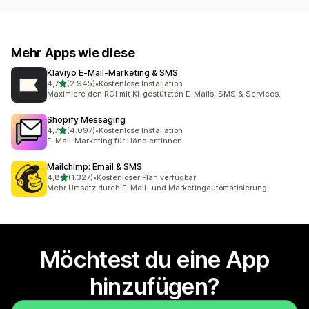
Mehr Apps wie diese
Klaviyo E‑Mail‑Marketing & SMS
von 5 Sternen
4,7
(2.945)
•
Kostenlose Installation
2945 Rezensionen insgesamt
Maximiere den ROI mit KI-gestützten E-Mails, SMS & Services.
Shopify Messaging
von 5 Sternen
4,7
(4.097)
•
Kostenlose Installation
4097 Rezensionen insgesamt
E-Mail-Marketing für Händler*innen
Mailchimp: Email & SMS
von 5 Sternen
4,8
(1.327)
•
Kostenloser Plan verfügbar
1327 Rezensionen insgesamt
Mehr Umsatz durch E-Mail- und Marketingautomatisierung
Möchtest du eine App
hinzufügen?