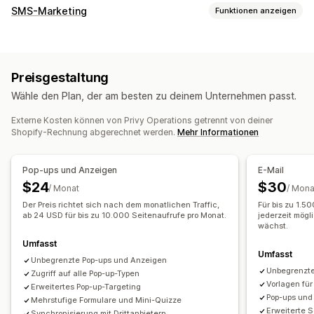
Kampagnentypen
SMS-Marketing
Funktionen anzeigen
E-Mail-Kampagnen
SMS-Kampagnen
Newsletter
Popups
Kampagnen verwalten
Formulare
Landing Pages
Rabatte
Werbeaktionen
A/B-Tests
Massenversand von Nachrichten
Compliance
Upselling-E-Mails
Cross-Selling-E-Mails
Preisgestaltung
Personalisierte Nachrichten
Geplante Nachrichten
Warenkorb-E-Mails
Checkout-E-Mails
Exit-Intent
Wähle den Plan, der am besten zu deinem Unternehmen passt.
Vorlagen
Segmentierung
Benutzerdefinierte Segmente
Abgebrochener Warenkorb
​Abgebrochene Suche​
Opt-in
Willkommens-E-Mails
Follow-up-E-Mails
Externe Kosten können von Privy Operations getrennt von deiner
Shopify-Rechnung abgerechnet werden.
Mehr Informationen
Preissenkungs-E-Mails
Workflow-Automatisierung
E-Mails, wenn Produkte wieder vorrätig sind
Warenkorbwiederherstellung
Geburtstagsnachrichten
Pop-ups und Anzeigen
E-Mail
Rückgewinnungs-E-Mails
Drip-Kampagnen
Rabattcodes
Feedback-Anfragen
$24
$30
/ Monat
/ Mona
Individuelle Kampagnen
Nachverfolgung von Bestellungen
Begrüßungsnachrichten
Der Preis richtet sich nach dem monatlichen Traffic,
Für bis zu 1.5
Win-Back-Kampagnen
ab 24 USD für bis zu 10.000 Seitenaufrufe pro Monat.
jederzeit mögl
Kampagnen verwalten
wächst.
Editor-Tool
Vorlagen
Import und Export
E-Mail-Domains
Umfasst
Einholung von Einwilligungen
E-Mail-Erfassungsliste
Umfasst
Unbegrenzte Pop-ups und Anzeigen
Unbegrenzte
SMS-Erfassungsliste
Trigger und Regeln
Zugriff auf alle Pop-up-Typen
Vorlagen fü
Erweitertes Pop-up-Targeting
Automatisierungen
Targeting
Segmentierung
Tagging
Pop-ups und
Mehrstufige Formulare und Mini-Quizze
Tracking
Berichterstattung
Analysen
A/B-Tests
Erweiterte 
Synchronisierung mit Drittanbietern