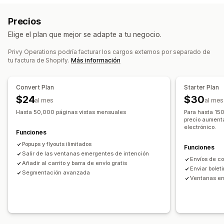
Prueba A/B
Mensajería masiva
Cumplimiento
Páginas de destino
Descuentos
Promociones
Precios
Mensajes personalizados
Mensajes programados
Correos electrónicos por venta adicional
Elige el plan que mejor se adapte a tu negocio.
Plantillas
Segmentación
Segmentos personalizados
Correos electrónicos por venta cruzada
Suscripción
Correos electrónicos sobre el carrito
Privy Operations podría facturar los cargos externos por separado de
tu factura de Shopify.
Más información
Correos electrónicos sobre el pago
Intención de salida
Automatización del flujo de trabajo
Carrito abandonado
Abandono de la navegación
Recuperación de carritos
Mensajes de cumpleaños
Convert Plan
Starter Plan
Correos electrónicos de bienvenida
Códigos de descuento
Solicitudes de comentarios
$24
$30
al mes
al mes
Correos electrónicos de seguimiento
Seguimiento de pedidos
Mensajes de bienvenida
Hasta 50,000 páginas vistas mensuales
Para hasta 150
Correos electrónicos sobre precios bajos
Campañas de recuperación
precio aumenta
electrónico.
Correos electrónicos sobre nueva disponibilidad de
Funciones
existencias
Popups y flyouts ilimitados
Funciones
Correos electrónicos sobre ahorros
Salir de las ventanas emergentes de intención
Envíos de co
Campañas automáticas
Campañas personalizadas
Añadir al carrito y barra de envío gratis
Enviar bolet
Segmentación avanzada
Ventanas em
Campañas de gestión
Herramienta de edición
Plantillas
Importar y exportar
Dominios de correo electrónico
Consentimiento
Lista de captura de correos electrónicos