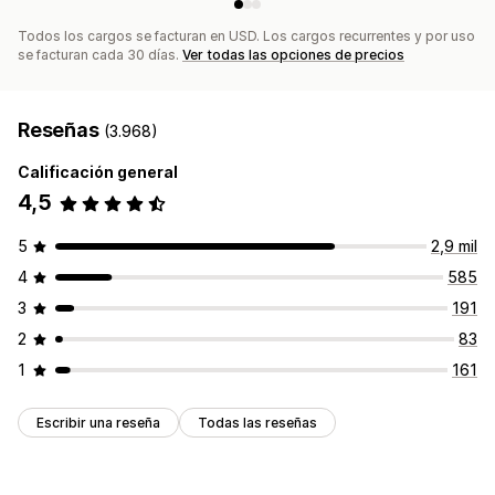
Lista de captura de SMS
Activadores y reglas
Todos los cargos se facturan en USD. Los cargos recurrentes y por uso
Automatizaciones
Segmentación
Segmentación
se facturan cada 30 días.
Ver todas las opciones de precios
Etiquetas
Seguimiento
Informes
Informes y estadísticas
Prueba A/B
Reseñas
(3.968)
Calificación general
4,5
5
2,9 mil
4
585
3
191
2
83
1
161
Escribir una reseña
Todas las reseñas