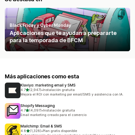
Black Friday y Cyber Monday
Aplicaciones que te ayudan a prepararte
para la temporada de BFCM
Más aplicaciones como esta
Klaviyo: marketing email y SMS
de 5 estrellas
4.7
(2,947)
•
Instalación gratuita
2947 reseñas en total
Mejora el ROI con marketing por email/SMS y asistencia con IA.
Shopify Messaging
de 5 estrellas
4.7
(4,097)
•
Instalación gratuita
4097 reseñas en total
Email marketing creado para el comercio
Mailchimp: Email & SMS
de 5 estrellas
4.8
(1,328)
•
Plan gratis disponible
1328 reseñas en total