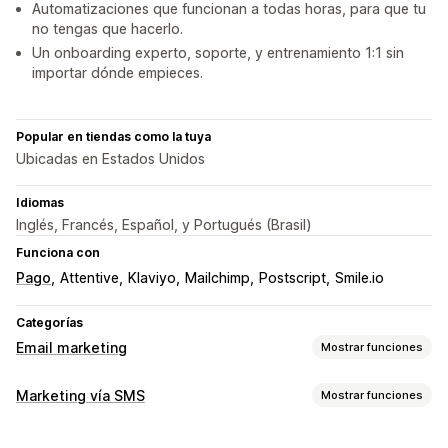
Automatizaciones que funcionan a todas horas, para que tu
no tengas que hacerlo.
Un onboarding experto, soporte, y entrenamiento 1:1 sin
importar dónde empieces.
Popular en tiendas como la tuya
Ubicadas en Estados Unidos
Idiomas
Inglés, Francés, Español, y Portugués (Brasil)
Funciona con
Pago
Attentive
Klaviyo
Mailchimp
Postscript
Smile.io
Categorías
Email marketing
Mostrar funciones
Tipos de campañas de marketing
Marketing vía SMS
Mostrar funciones
Campañas por correo electrónico
Campañas por SMS
Campañas de gestión
Boletines
Ventanas emergentes
Formularios