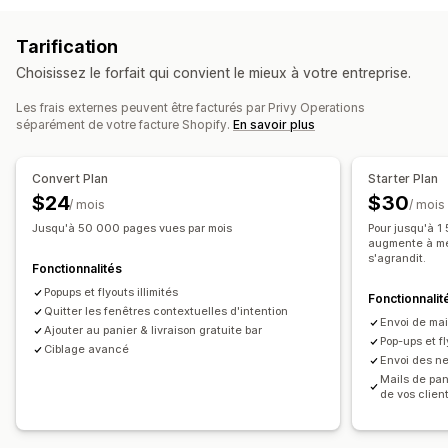
Pop-ups
Formulaires
Pages de destination
Réductions
Test A/B
Envoi de messages en bloc
Conformité
Promotions
E-mails de vente incitative
Tarification
Messages personnalisés
Messages programmés
E-mails de vente croisée
E-mails de panier
Choisissez le forfait qui convient le mieux à votre entreprise.
Modèles
Segmentation
Segments personnalisés
E-mails de paiement
Intention de sortie
Adhésion
Panier abandonné
Parcourir les abandons
Les frais externes peuvent être facturés par Privy Operations
séparément de votre facture Shopify.
En savoir plus
E-mails de bienvenue
E-mails de suivi
Automatisation des flux de travail
E-mails de baisse des prix
Récupération de panier
Messages d’anniversaire
Convert Plan
Starter Plan
E-mails d’alerte de réapprovisionnement
Codes de réduction
Demandes de retour d’expérience
$24
$30
/ mois
/ mois
E-mails de reconquête
Campagnes au compte-gouttes
Suivi des commandes
Message d’accueil
Jusqu'à 50 000 pages vues par mois
Pour jusqu'à 1
Campagnes personnalisées
Campagnes de reconquête
augmente à mes
s'agrandit.
Fonctionnalités
Gestion des campagnes
Popups et flyouts illimités
Outil d’édition
Modèles
Import et export
Fonctionnalit
Quitter les fenêtres contextuelles d'intention
Envoi de mail
Domaines d’e-mails
Recueil du consentement
Ajouter au panier & livraison gratuite bar
Pop-ups et f
Liste de collecte d’adresses e-mail
Ciblage avancé
Envoi des n
Liste de collecte de SMS
Déclencheurs et règles
Mails de pa
de vos clie
Automatisations
Ciblage
Segmentation
Balisage
Suivi
Rapports
Analyses de données
Test A/B