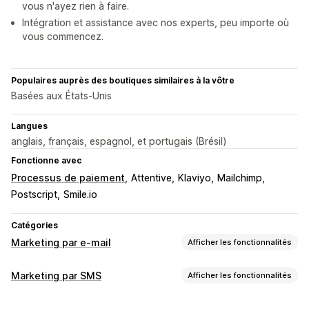
vous n'ayez rien à faire.
Intégration et assistance avec nos experts, peu importe où
vous commencez.
Populaires auprès des boutiques similaires à la vôtre
Basées aux États-Unis
Langues
anglais, français, espagnol, et portugais (Brésil)
Fonctionne avec
Processus de paiement
Attentive
Klaviyo
Mailchimp
Postscript
Smile.io
Catégories
Marketing par e-mail
Afficher les fonctionnalités
Types de campagnes
Marketing par SMS
Afficher les fonctionnalités
Campagnes d’e-mailing
Campagnes de SMS
Newsletters
Gestion des campagnes