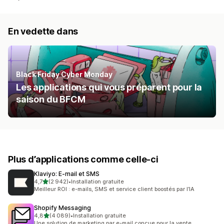
En vedette dans
Black Friday Cyber Monday
Les applications qui vous préparent pour la
saison du BFCM
Plus d’applications comme celle-ci
Klaviyo: E‑mail et SMS
étoile(s) sur 5
4,7
(2 942)
•
Installation gratuite
2942 avis au total
Meilleur ROI : e-mails, SMS et service client boostés par l’IA
Shopify Messaging
étoile(s) sur 5
4,8
(4 089)
•
Installation gratuite
4089 avis au total
Une solution de marketing par e-mail conçue pour la vente