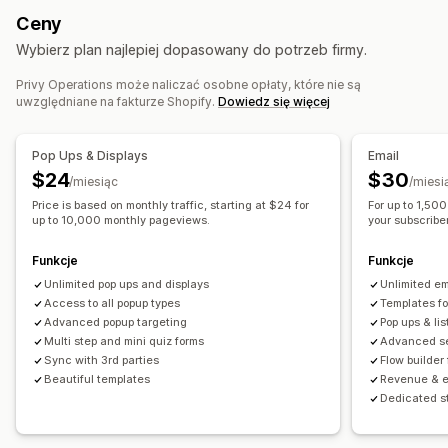
Rabaty
Promocje
Ceny
Spersonalizowane wiadomości
E-maile zachęcające do kupienia droższego produktu
Wybierz plan najlepiej dopasowany do potrzeb firmy.
Zaplanowane wysyłanie wiadomości
Wzorce
E-maile zachęcające do kupienia produktu dodatkowego
Segmentacja
Segmenty niestandardowe
Opt-in
E-maile o stanie koszyka
E-maile o realizacji zakupu
Privy Operations może naliczać osobne opłaty, które nie są
uwzględniane na fakturze Shopify.
Dowiedz się więcej
Zamiar opuszczenia strony
Porzucony koszyk
Automatyzacja workflow
Przeglądaj porzucenie koszyka
E-maile powitalne
Odzyskiwanie koszyka
Wiadomości z okazji urodzin
Pop Ups & Displays
Email
E-maile po wykonaniu danej czynności
Kody rabatowe
Prośby o informację zwrotną
$24
$30
/miesiąc
/miesi
E-maile o obniżce ceny
Śledzenie zamówień
Wiadomości powitalne
Price is based on monthly traffic, starting at $24 for
For up to 1,50
E-maile o ponownej dostępności produktu
Kampanie mające na celu odzyskanie klienta
up to 10,000 monthly pageviews.
your subscriber 
E-maile o odzyskaniu klienta
Kampanie kropelkowe
Funkcje
Funkcje
Kampanie niestandardowe
Unlimited pop ups and displays
Unlimited e
Zarządzanie kampaniami
Access to all popup types
Templates f
Advanced popup targeting
Pop ups & lis
Edytor
Wzorce
Import i eksport
Domeny e-mailowe
Multi step and mini quiz forms
Advanced se
Gromadzenie zgód
Sync with 3rd parties
Flow builder
Listy zarejestrowanych adresów e-mail
Beautiful templates
Revenue & e
Dedicated s
Listy zarejestrowanych numerów do wysyłania SMS-ów
Wyzwalacze i reguły
Automatyzacje
Targetowanie