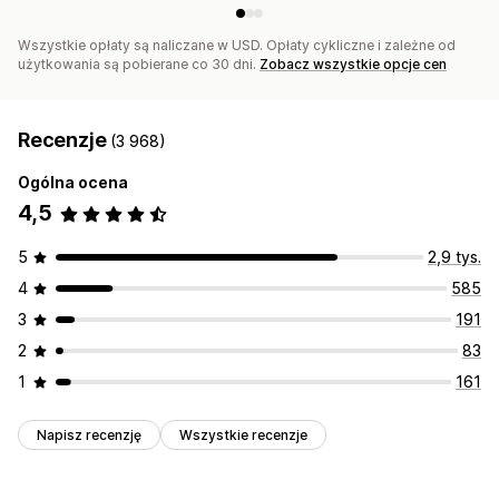
Segmentacja
Oznaczanie
Śledzenie
Raportowanie
Analizy
Testy A/B
Wszystkie opłaty są naliczane w USD. Opłaty cykliczne i zależne od
użytkowania są pobierane co 30 dni.
Zobacz wszystkie opcje cen
Recenzje
(3 968)
Ogólna ocena
4,5
5
2,9 tys.
4
585
3
191
2
83
1
161
Napisz recenzję
Wszystkie recenzje