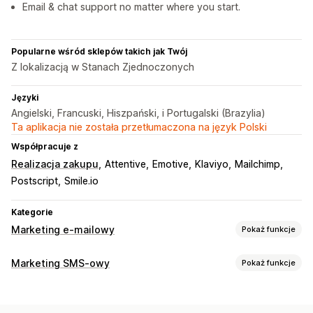
Email & chat support no matter where you start.
Popularne wśród sklepów takich jak Twój
Z lokalizacją w Stanach Zjednoczonych
Języki
Angielski, Francuski, Hiszpański, i Portugalski (Brazylia)
Ta aplikacja nie została przetłumaczona na język Polski
Współpracuje z
Realizacja zakupu
Attentive
Emotive
Klaviyo
Mailchimp
Postscript
Smile.io
Kategorie
Marketing e-mailowy
Pokaż funkcje
Rodzaje kampanii
Marketing SMS-owy
Pokaż funkcje
Kampanie e-mailowe
Kampanie SMS-owe
Newslettery
Zarządzanie kampaniami
Wyskakujące okienka
Formularze
Strony docelowe
Testy A/B
Zbiorcze przesyłanie wiadomości
Zgodność