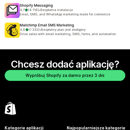
Shopify Messaging
na 5 gwiazdek
4,7
(4 116)
•
Bezpłatna instalacja
Łączna liczba recenzji: 4116
Email, SMS, and WhatsApp marketing made for commerce
Mailchimp Email SMS Marketing
na 5 gwiazdek
4,8
(1 332)
•
Bezpłatny plan jest dostępny
Łączna liczba recenzji: 1332
Drive sales with email marketing, SMS, forms, and automation
Chcesz dodać aplikację?
Wypróbuj Shopify za darmo przez 3 dni
Kategorie aplikacji
Najpopularniejsze kategorie