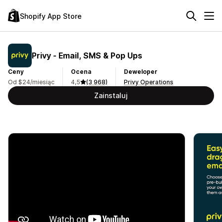
Shopify App Store
Privy ‑ Email, SMS & Pop Ups
Ceny
Ocena
Deweloper
Od $24/miesiąc
4,5
(3 968)
Privy Operations
Zainstaluj