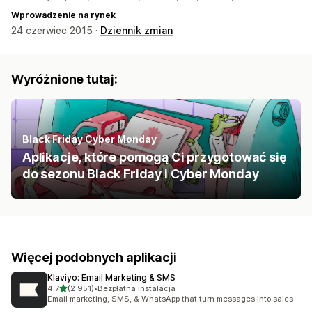
Wprowadzenie na rynek
24 czerwiec 2015 ·
Dziennik zmian
Wyróżnione tutaj:
Black Friday Cyber Monday
Aplikacje, które pomogą Ci przygotować się
do sezonu Black Friday i Cyber Monday
Więcej podobnych aplikacji
Klaviyo: Email Marketing & SMS
na 5 gwiazdek
4,7
(2 951)
•
Bezpłatna instalacja
Łączna liczba recenzji: 2951
Email marketing, SMS, & WhatsApp that turn messages into sales