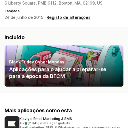
6 Liberty Square, PMB 6112, Boston, MA, 02109, US
Lançada
24 de junho de 2015 ·
Registo de alterações
Incluído
Black Friday Cyber Monday
Aplicações para o ajudar a preparar-se
para a época da BFCM
Mais aplicações como esta
Klaviyo: Email Marketing & SMS
de 5 estrelas
4,7
(2.945)
•
Instalação gratuita
2945 total de avaliações
Email marketing, SMS, & WhatsApp that turn messages into sales