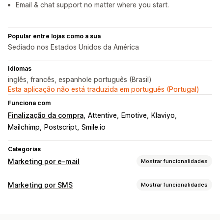
Email & chat support no matter where you start.
Popular entre lojas como a sua
Sediado nos Estados Unidos da América
Idiomas
inglês, francês, espanhole português (Brasil)
Esta aplicação não está traduzida em português (Portugal)
Funciona com
Finalização da compra
Attentive
Emotive
Klaviyo
Mailchimp
Postscript
Smile.io
Categorias
Marketing por e-mail
Mostrar funcionalidades
Tipos de campanhas
Marketing por SMS
Mostrar funcionalidades
Campanhas por e-mail
Campanhas por SMS
Newsletters
Gestão de campanhas
Pop-ups
Formulários
Páginas de destino
Descontos
Testes A/B
Mensagens em lote
Conformidade