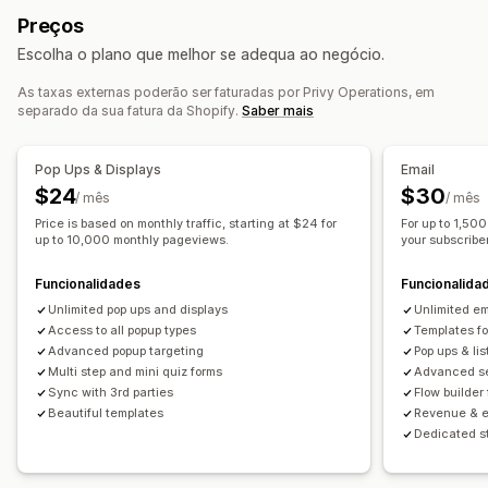
Promoções
E-mails de venda superior
Preços
Mensagens personalizadas
Mensagens programadas
E-mails de venda cruzada
E-mails de carrinho
Escolha o plano que melhor se adequa ao negócio.
Modelos
Segmentação
Segmentos personalizados
E-mails de finalização da compra
Intenção de saída
Ativação
Carrinho abandonado
Abandono de navegação
As taxas externas poderão ser faturadas por Privy Operations, em
separado da sua fatura da Shopify.
Saber mais
E-mails de boas-vindas
E-mails de seguimento
Automatização do fluxo de trabalho
E-mails de redução de preço
Recuperação de carrinho
Mensagens de aniversário
Pop Ups & Displays
Email
E-mails de reposição em stock
E-mail de recuperação
Códigos de desconto
Pedidos de feedback
$24
$30
/ mês
/ mês
Campanhas gota a gota
Campanhas personalizadas
Rastreio de encomendas
Mensagens de boas-vindas
Price is based on monthly traffic, starting at $24 for
For up to 1,50
Campanhas de recuperação
up to 10,000 monthly pageviews.
your subscriber 
Gestão de campanhas
Ferramenta do editor
Modelos
Importar e exportar
Funcionalidades
Funcionalida
Domínios de e-mail
Recolha de consentimento
Unlimited pop ups and displays
Unlimited e
Lista de captura de e-mails
Lista de captura de SMS
Access to all popup types
Templates f
Advanced popup targeting
Pop ups & lis
Acionadores e regras
Automatizações
Direcionamento
Multi step and mini quiz forms
Advanced se
Segmentação
Etiquetagem
Rastreio
Relatórios
Sync with 3rd parties
Flow builder
Análise de dados
Testes A/B
Beautiful templates
Revenue & e
Dedicated s