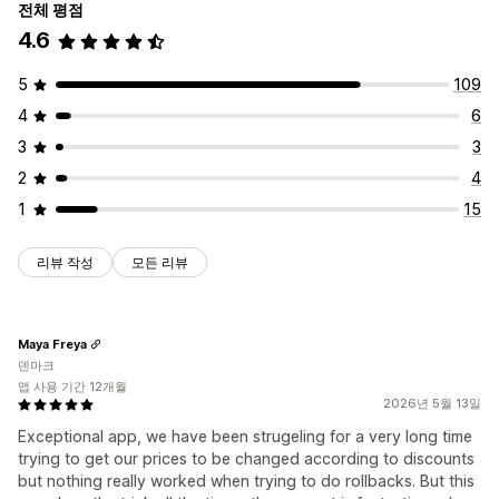
전체 평점
4.6
5
109
4
6
3
3
2
4
1
15
리뷰 작성
모든 리뷰
Maya Freya
덴마크
앱 사용 기간 12개월
2026년 5월 13일
Exceptional app, we have been strugeling for a very long time
trying to get our prices to be changed according to discounts
but nothing really worked when trying to do rollbacks. But this