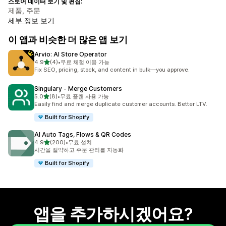
스토어 데이터 보기 및 편집:
제품, 주문
세부 정보 보기
이 앱과 비슷한 더 많은 앱 보기
Arvio: AI Store Operator
별 5개 중
4.9
(4)
•
무료 체험 이용 가능
총 리뷰 4개
Fix SEO, pricing, stock, and content in bulk—you approve.
Singulary ‑ Merge Customers
별 5개 중
5.0
(8)
•
무료 플랜 사용 가능
총 리뷰 8개
Easily find and merge duplicate customer accounts. Better LTV.
Built for Shopify
AI Auto Tags, Flows & QR Codes
별 5개 중
4.9
(200)
•
무료 설치
총 리뷰 200개
시간을 절약하고 주문 관리를 자동화
Built for Shopify
앱을 추가하시겠어요?