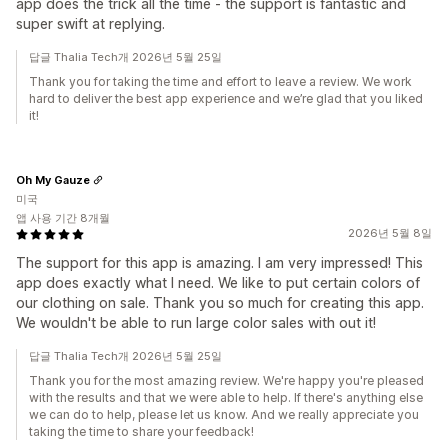
app does the trick all the time - the support is fantastic and
super swift at replying.
답글 Thalia Tech개 2026년 5월 25일
Thank you for taking the time and effort to leave a review. We work
hard to deliver the best app experience and we’re glad that you liked
it!
Oh My Gauze
미국
앱 사용 기간 8개월
2026년 5월 8일
The support for this app is amazing. I am very impressed! This
app does exactly what I need. We like to put certain colors of
our clothing on sale. Thank you so much for creating this app.
We wouldn't be able to run large color sales with out it!
답글 Thalia Tech개 2026년 5월 25일
Thank you for the most amazing review. We're happy you're pleased
with the results and that we were able to help. If there's anything else
we can do to help, please let us know. And we really appreciate you
taking the time to share your feedback!