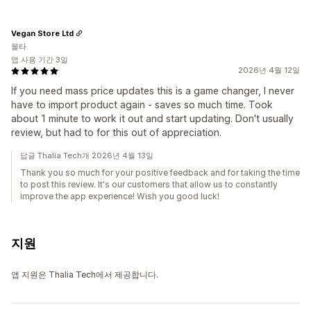
Vegan Store Ltd
몰타
앱 사용 기간 3일
2026년 4월 12일
If you need mass price updates this is a game changer, I never
have to import product again - saves so much time. Took
about 1 minute to work it out and start updating. Don't usually
review, but had to for this out of appreciation.
답글 Thalia Tech개 2026년 4월 13일
Thank you so much for your positive feedback and for taking the time
to post this review. It's our customers that allow us to constantly
improve the app experience! Wish you good luck!
지원
앱 지원은 Thalia Tech에서 제공합니다.