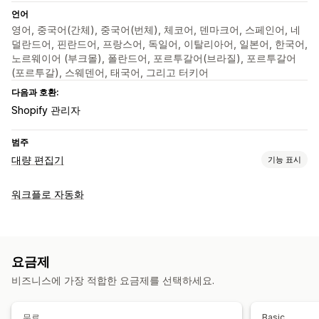
언어
영어, 중국어(간체), 중국어(번체), 체코어, 덴마크어, 스페인어, 네
덜란드어, 핀란드어, 프랑스어, 독일어, 이탈리아어, 일본어, 한국어,
노르웨이어 (부크몰), 폴란드어, 포르투갈어(브라질), 포르투갈어
(포르투갈), 스웨덴어, 태국어, 그리고 터키어
다음과 호환:
Shopify 관리자
범주
대량 편집기
기능 표시
편집 가능한 자원
워크플로 자동화
제품
이형 상품
가격
컬렉션
조치
롤백
대량 편집
요금제
비즈니스에 가장 적합한 요금제를 선택하세요.
무료
Basic