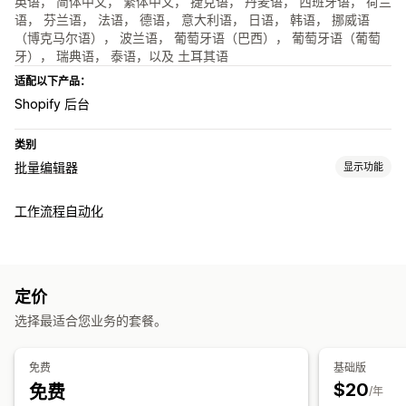
英语， 简体中文， 繁体中文， 捷克语， 丹麦语， 西班牙语， 荷兰
语， 芬兰语， 法语， 德语， 意大利语， 日语， 韩语， 挪威语
（博克马尔语）， 波兰语， 葡萄牙语（巴西）， 葡萄牙语（葡萄
牙）， 瑞典语， 泰语，以及 土耳其语
适配以下产品：
Shopify 后台
类别
批量编辑器
显示功能
可编辑资源
工作流程自动化
产品
多属性
价格
产品系列
操作
回滚
批量编辑
定价
选择最适合您业务的套餐。
免费
基础版
$20
免费
/年