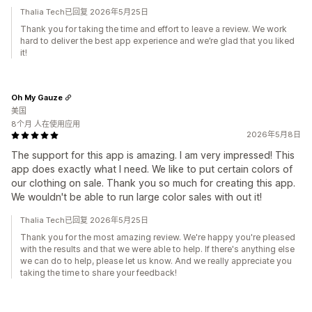
Thalia Tech已回复 2026年5月25日
Thank you for taking the time and effort to leave a review. We work
hard to deliver the best app experience and we’re glad that you liked
it!
Oh My Gauze
美国
8个月 人在使用应用
2026年5月8日
The support for this app is amazing. I am very impressed! This
app does exactly what I need. We like to put certain colors of
our clothing on sale. Thank you so much for creating this app.
We wouldn't be able to run large color sales with out it!
Thalia Tech已回复 2026年5月25日
Thank you for the most amazing review. We're happy you're pleased
with the results and that we were able to help. If there's anything else
we can do to help, please let us know. And we really appreciate you
taking the time to share your feedback!