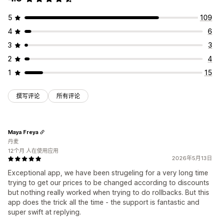
5
109
4
6
3
3
2
4
1
15
撰写评论
所有评论
Maya Freya
丹麦
12个月 人在使用应用
2026年5月13日
Exceptional app, we have been strugeling for a very long time
trying to get our prices to be changed according to discounts
but nothing really worked when trying to do rollbacks. But this
app does the trick all the time - the support is fantastic and
super swift at replying.