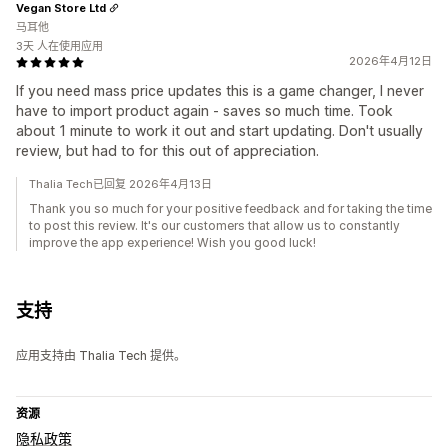
Vegan Store Ltd
马耳他
3天 人在使用应用
2026年4月12日
If you need mass price updates this is a game changer, I never
have to import product again - saves so much time. Took
about 1 minute to work it out and start updating. Don't usually
review, but had to for this out of appreciation.
Thalia Tech已回复 2026年4月13日
Thank you so much for your positive feedback and for taking the time
to post this review. It's our customers that allow us to constantly
improve the app experience! Wish you good luck!
支持
应用支持由 Thalia Tech 提供。
资源
隐私政策