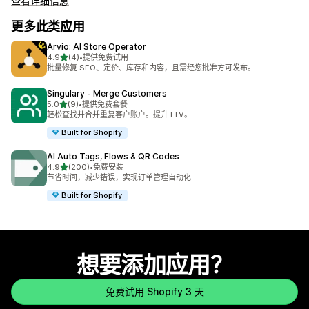
查看详细信息
更多此类应用
Arvio: AI Store Operator
星（满分 5 星）
4.9
(4)
•
提供免费试用
总共 4 条评论
批量修复 SEO、定价、库存和内容，且需经您批准方可发布。
Singulary ‑ Merge Customers
星（满分 5 星）
5.0
(9)
•
提供免费套餐
总共 9 条评论
轻松查找并合并重复客户账户。提升 LTV。
Built for Shopify
AI Auto Tags, Flows & QR Codes
星（满分 5 星）
4.9
(200)
•
免费安装
总共 200 条评论
节省时间，减少错误，实现订单管理自动化
Built for Shopify
想要添加应用？
免费试用 Shopify 3 天