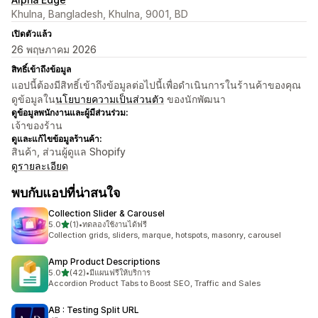
Khulna, Bangladesh, Khulna, 9001, BD
เปิดตัวแล้ว
26 พฤษภาคม 2026
สิทธิ์เข้าถึงข้อมูล
แอปนี้ต้องมีสิทธิ์เข้าถึงข้อมูลต่อไปนี้เพื่อดำเนินการในร้านค้าของคุณ
ดูข้อมูลใน
นโยบายความเป็นส่วนตัว
ของนักพัฒนา
ดูข้อมูลพนักงานและผู้มีส่วนร่วม:
เจ้าของร้าน
ดูและแก้ไขข้อมูลร้านค้า:
สินค้า, ส่วนผู้ดูแล Shopify
ดูรายละเอียด
พบกับแอปที่น่าสนใจ
Collection Slider & Carousel
เต็ม 5 ดาว
5.0
(1)
•
ทดลองใช้งานได้ฟรี
ทั้งหมด 1 รีวิว
Collection grids, sliders, marque, hotspots, masonry, carousel
Amp Product Descriptions
เต็ม 5 ดาว
5.0
(42)
•
มีแผนฟรีให้บริการ
ทั้งหมด 42 รีวิว
Accordion Product Tabs to Boost SEO, Traffic and Sales
AB : Testing Split URL