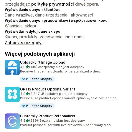
przeglądając
politykę prywatności
dewelopera.
Wyświetlanie danych klientów:
Dane wrażliwe, dane urządzenia i aktywności
Wyświetlanie danych pracowników i współpracowników:
Właściciel sklepu
Wyświetlaj i edytuj dane sklepu:
Klienci, produkty, zamówienia, inne dane
Zobacz szczegóły
Więcej podobnych aplikacji
Upload‑Lift Image Upload
na 5 gwiazdek
4,9
(145)
•
Bezpłatny plan jest dostępny
Łączna liczba recenzji: 145
Receive Image file uploads for personalized orders.
Built for Shopify
OPTIS Product Options, Variant
na 5 gwiazdek
4,9
(2 247)
•
Bezpłatny plan jest dostępny
Łączna liczba recenzji: 2247
Personalize product options variant option w/ text box, add on
Built for Shopify
Customily Product Personalizer
na 5 gwiazdek
4,8
(239)
•
Bezpłatny plan jest dostępny
Łączna liczba recenzji: 239
Product personalizer with live previews & print ready files