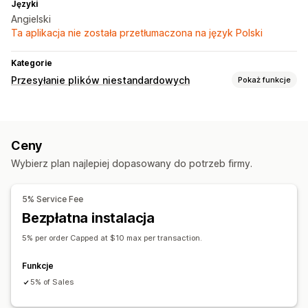
Języki
Angielski
Ta aplikacja nie została przetłumaczona na język Polski
Kategorie
Przesyłanie plików niestandardowych
Pokaż funkcje
Typy plików
PNG
JPEG
PDF
Obrazy
Ceny
Zarządzanie plikami
Wybierz plan najlepiej dopasowany do potrzeb firmy.
Przycinanie obrazów
Obracanie obrazów
Optymalizacja obrazów
Czcionka niestandardowa
Wzorce
5% Service Fee
Konwersja plików
Edycja zbiorcza
Podgląd
Bezpłatna instalacja
Import i eksport
Pobieranie plików
Druk
5% per order Capped at $10 max per transaction.
Funkcje
5% of Sales