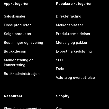
Appkategorier
Populære kategorier
Salgskanaler
Direktefrakting
Finne produkter
Markedsplasser
Selge produkter
Produktanmeldelser
Bestillinger og levering
Mersalg og pakker
Butikkdesign
E-postmarkedsføring
Markedsføring og
SEO
konvertering
Frakt
Butikkadministrasjon
Valuta og oversettelse
Ressurser
Shopify
Shopifys hjelpesenter
Om