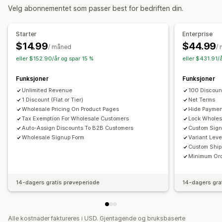
Velg abonnementet som passer best for bedriften din.
Nettovilkår
Betalingsmåter
Multivaluta
Registreringsskjema
Engrospålogging
Kundetagging
Starter
Enterprise
Bestillingsadministrering
$14.99
$44.99
/ måned
/
Bestillingsskjema
Minimumsantall for bestillinger
eller $152.90/år og spar 15 %
eller $431.91/
Bestillingsgrenser
Produktsynlighet
Fraktvalg
Funksjoner
Funksjoner
Unlimited Revenue
100 Discount
1 Discount (Flat or Tier)
Net Terms
Wholesale Pricing On Product Pages
Hide Paymen
Tax Exemption For Wholesale Customers
Lock Wholes
Auto-Assign Discounts To B2B Customers
Custom Sign
Wholesale Signup Form
Variant Leve
Custom Ship
Minimum Or
14-dagers gratis prøveperiode
14-dagers gra
Alle kostnader faktureres i USD. Gjentagende og bruksbaserte