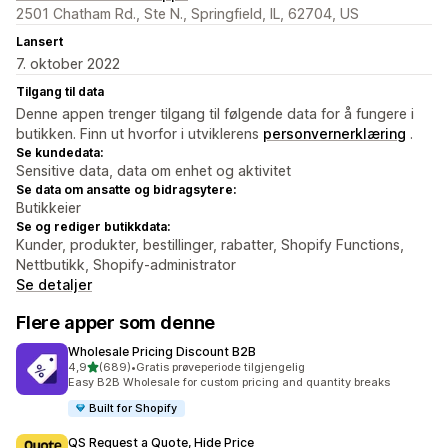
2501 Chatham Rd., Ste N., Springfield, IL, 62704, US
Lansert
7. oktober 2022
Tilgang til data
Denne appen trenger tilgang til følgende data for å fungere i
butikken. Finn ut hvorfor i utviklerens
personvernerklæring
.
Se kundedata:
Sensitive data, data om enhet og aktivitet
Se data om ansatte og bidragsytere:
Butikkeier
Se og rediger butikkdata:
Kunder, produkter, bestillinger, rabatter, Shopify Functions,
Nettbutikk, Shopify-administrator
Se detaljer
Flere apper som denne
Wholesale Pricing Discount B2B
av 5 stjerner
4,9
(689)
•
Gratis prøveperiode tilgjengelig
Totalt 689 omtaler
Easy B2B Wholesale for custom pricing and quantity breaks
Built for Shopify
QS Request a Quote, Hide Price