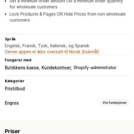
Set a minimum order amount OR a minimum order quantity
for wholesale customers
Lock Products & Pages OR Hide Prices from non wholesale
customers
Språk
Engelsk, Fransk, Tysk, Italiensk, og Spansk
Denne appen er ikke oversatt til Norsk (bokmål)
Fungerer med
Butikkens kasse
Kundekontoer
Shopify-administrator
Kategorier
Pristilbud
Engros
Vis funksjoner
Prisalternativer
Kundegrupper
Tilpasset prissetting
Rabattkoder
Priser
Nivåbaserte priser
Volumrabatter
Skattefritak