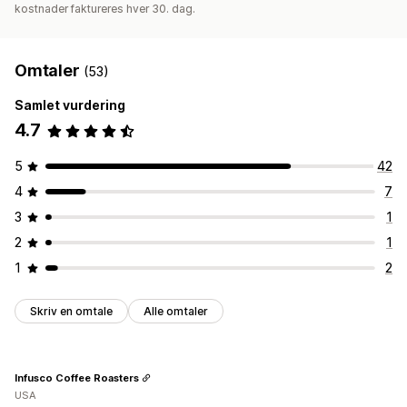
kostnader faktureres hver 30. dag.
Omtaler
(53)
Samlet vurdering
4.7
5
42
4
7
3
1
2
1
1
2
Skriv en omtale
Alle omtaler
Infusco Coffee Roasters
USA