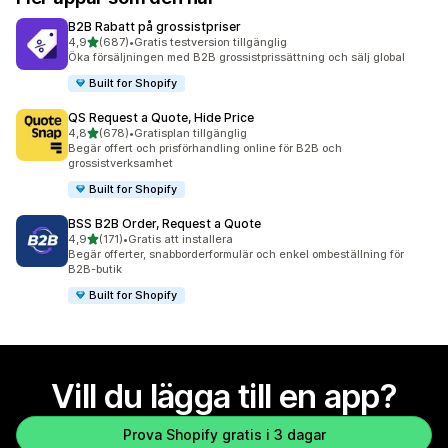
B2B Rabatt på grossistpriser
av 5 stjärnor
4,9
(687)
•
Gratis testversion tillgänglig
687 recensioner totalt
Öka försäljningen med B2B grossistprissättning och sälj global
Built for Shopify
QS Request a Quote, Hide Price
av 5 stjärnor
4,8
(678)
•
Gratisplan tillgänglig
678 recensioner totalt
Begär offert och prisförhandling online för B2B och
grossistverksamhet
Built for Shopify
BSS B2B Order, Request a Quote
av 5 stjärnor
4,9
(171)
•
Gratis att installera
171 recensioner totalt
Begär offerter, snabborderformulär och enkel ombeställning för
B2B-butik
Built for Shopify
Vill du lägga till en app?
Prova Shopify gratis i 3 dagar