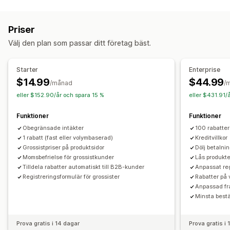
Prisalternativ
Kundgrupper
Anpassad prissättning
Rabattkoder
Priser
Kvantitetsbaserade priser
Volymrabatter
Skattebefrielse
Välj den plan som passar ditt företag bäst.
Betalningsvillkor
Betalningsmetoder
Flera valutor
Registreringsformulär
Inloggning för grosshandel
Starter
Enterprise
Kundtaggning
$14.99
$44.99
/månad
/
Orderhantering
eller $152.90/år och spara 15 %
eller $431.91/
Orderformulär
Minimiorder
Ordergränser
Funktioner
Funktioner
Produktsynlighet
Leveransalternativ
Obegränsade intäkter
100 rabatter
1 rabatt (fast eller volymbaserad)
Kreditvillkor
Grossistpriser på produktsidor
Dölj betalni
Momsbefrielse för grossistkunder
Lås produkte
Tilldela rabatter automatiskt till B2B-kunder
Anpassat reg
Registreringsformulär för grossister
Rabatter på 
Anpassad fr
Minsta best
Prova gratis i 14 dagar
Prova gratis i