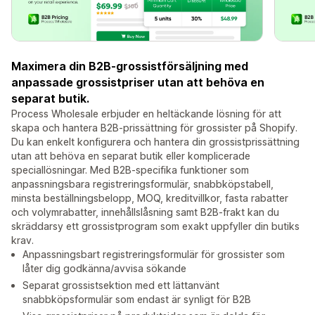
Maximera din B2B-grossistförsäljning med
anpassade grossistpriser utan att behöva en
separat butik.
Process Wholesale erbjuder en heltäckande lösning för att
skapa och hantera B2B-prissättning för grossister på Shopify.
Du kan enkelt konfigurera och hantera din grossistprissättning
utan att behöva en separat butik eller komplicerade
speciallösningar. Med B2B-specifika funktioner som
anpassningsbara registreringsformulär, snabbköpstabell,
minsta beställningsbelopp, MOQ, kreditvillkor, fasta rabatter
och volymrabatter, innehållslåsning samt B2B-frakt kan du
skräddarsy ett grossistprogram som exakt uppfyller din butiks
krav.
Anpassningsbart registreringsformulär för grossister som
låter dig godkänna/avvisa sökande
Separat grossistsektion med ett lättanvänt
snabbköpsformulär som endast är synligt för B2B