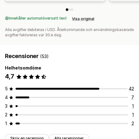
Innehåller automatöversatt text
Visa original
Alla avgifter debiteras i USD. Återkommande och användningsbaserade
avgifter faktureras var 30:e dag.
Recensioner
(53)
Helhetsomdöme
4,7
5
42
4
7
3
1
2
1
1
2
Skriv en recension
Alla recensioner