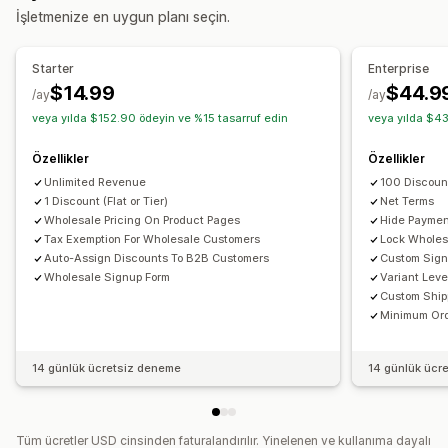
İşletmenize en uygun planı seçin.
Vergi muafiyetleri
Net vadeler
Ödeme yöntemleri
Çoklu para birimi
Kayıt formu
Toptan giriş
Starter
Enterprise
Müşteri etiketleme
$14.99
$44.9
/ay
/ay
Sipariş yönetimi
veya yılda $152.90 ödeyin ve %15 tasarruf edin
veya yılda $43
Sipariş formu
Sipariş minimumları
Sipariş sınırları
Özellikler
Özellikler
Ürün görünürlüğü
Kargo seçenekleri
Unlimited Revenue
100 Discount
1 Discount (Flat or Tier)
Net Terms
Wholesale Pricing On Product Pages
Hide Paymen
Tax Exemption For Wholesale Customers
Lock Wholes
Auto-Assign Discounts To B2B Customers
Custom Sign
Wholesale Signup Form
Variant Leve
Custom Ship
Minimum Or
14 günlük ücretsiz deneme
14 günlük ücr
Tüm ücretler USD cinsinden faturalandırılır. Yinelenen ve kullanıma dayalı