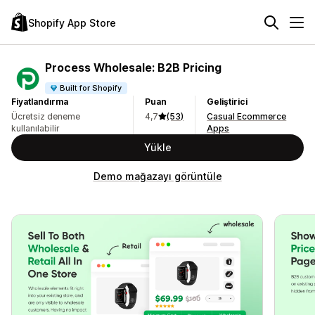
Shopify App Store
Process Wholesale: B2B Pricing
Built for Shopify
Fiyatlandırma
Puan
Geliştirici
Ücretsiz deneme
4,7
(53)
Casual Ecommerce
kullanılabilir
Apps
Yükle
Demo mağazayı görüntüle