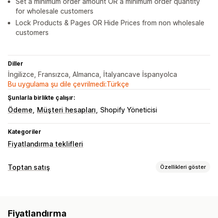
Set a minimum order amount OR a minimum order quantity
for wholesale customers
Lock Products & Pages OR Hide Prices from non wholesale
customers
Diller
İngilizce, Fransızca, Almanca, İtalyancave İspanyolca
Bu uygulama şu dile çevrilmedi:Türkçe
Şunlarla birlikte çalışır:
Ödeme
Müşteri hesapları
Shopify Yöneticisi
Kategoriler
Fiyatlandırma teklifleri
Toptan satış
Özellikleri göster
Fiyatlandırma seçenekleri
Müşteri grupları
Özel fiyatlandırma
İndirim kodları
Fiyatlandırma
Kademeli fiyatlandırma
Hacim bazlı indirimler