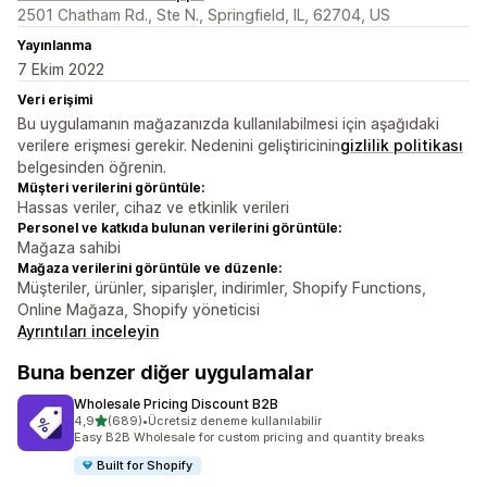
2501 Chatham Rd., Ste N., Springfield, IL, 62704, US
Yayınlanma
7 Ekim 2022
Veri erişimi
Bu uygulamanın mağazanızda kullanılabilmesi için aşağıdaki
verilere erişmesi gerekir. Nedenini geliştiricinin
gizlilik politikası
belgesinden öğrenin.
Müşteri verilerini görüntüle:
Hassas veriler, cihaz ve etkinlik verileri
Personel ve katkıda bulunan verilerini görüntüle:
Mağaza sahibi
Mağaza verilerini görüntüle ve düzenle:
Müşteriler, ürünler, siparişler, indirimler, Shopify Functions,
Online Mağaza, Shopify yöneticisi
Ayrıntıları inceleyin
Buna benzer diğer uygulamalar
Wholesale Pricing Discount B2B
5 yıldız üzerinden
4,9
(689)
•
Ücretsiz deneme kullanılabilir
toplam 689 değerlendirme
Easy B2B Wholesale for custom pricing and quantity breaks
Built for Shopify