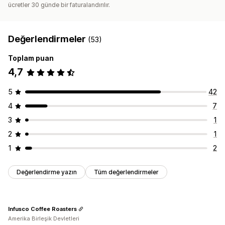
ücretler 30 günde bir faturalandırılır.
Değerlendirmeler
(53)
Toplam puan
4,7
5
42
4
7
3
1
2
1
1
2
Değerlendirme yazın
Tüm değerlendirmeler
Infusco Coffee Roasters
Amerika Birleşik Devletleri