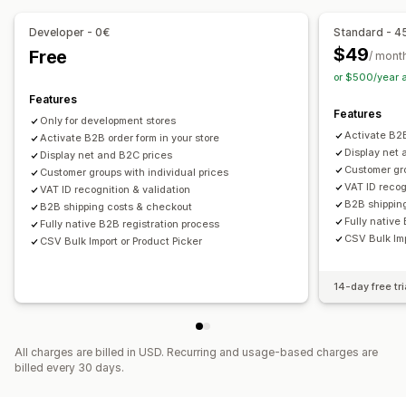
Order management
Bulk processing
Order form
Manual orders
Draft orders
Developer - 0€
Standard - 4
Order minimums
Order limits
Product visibility
$49
Free
/ mont
Shipping options
Inventory sync
Inventory status
or $500/year 
Features
Features
Only for development stores
Activate B2B
Activate B2B order form in your store
Display net 
Display net and B2C prices
Customer gro
Customer groups with individual prices
VAT ID recog
VAT ID recognition & validation
B2B shippin
B2B shipping costs & checkout
Fully native
Fully native B2B registration process
CSV Bulk Imp
CSV Bulk Import or Product Picker
14-day free tri
All charges are billed in USD. Recurring and usage-based charges are
billed every 30 days.