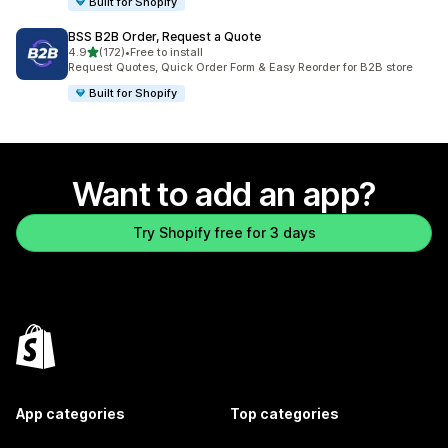
Built for Shopify
BSS B2B Order, Request a Quote
out of 5 stars
4.9
(172)
•
Free to install
172 total reviews
Request Quotes, Quick Order Form & Easy Reorder for B2B store
Built for Shopify
Want to add an app?
Try Shopify free for 3 days
App categories
Top categories