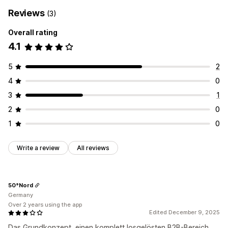
Reviews
(3)
Overall rating
4.1
5
2
4
0
3
1
2
0
1
0
Write a review
All reviews
50°Nord
Germany
Over 2 years using the app
Edited December 9, 2025
Das Grundkonzept, einen komplett losgelösten B2B-Bereich