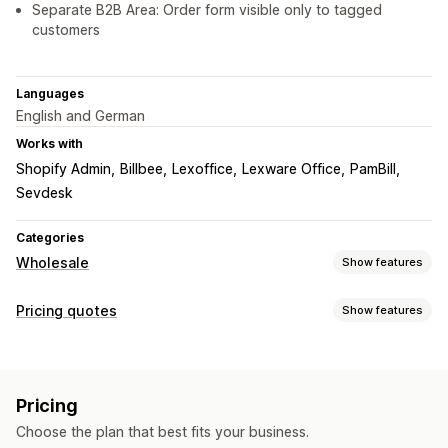
Separate B2B Area: Order form visible only to tagged
customers
Languages
English and German
Works with
Shopify Admin
Billbee
Lexoffice
Lexware Office
PamBill
Sevdesk
Categories
Wholesale
Show features
Pricing options
Pricing quotes
Show features
Customer groups
Custom pricing
Tiered pricing
Pricing rules
Volume discounts
Price locking
Pricing import
Hide price
Price login
Tax exemptions
Net terms
Wholesale login
Pricing
Customer tagging
Customization
Choose the plan that best fits your business.
Custom display