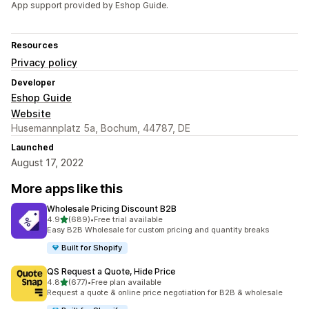
App support provided by Eshop Guide.
Resources
Privacy policy
Developer
Eshop Guide
Website
Husemannplatz 5a, Bochum, 44787, DE
Launched
August 17, 2022
More apps like this
Wholesale Pricing Discount B2B
out of 5 stars
4.9
(689)
•
Free trial available
689 total reviews
Easy B2B Wholesale for custom pricing and quantity breaks
Built for Shopify
QS Request a Quote, Hide Price
out of 5 stars
4.8
(677)
•
Free plan available
677 total reviews
Request a quote & online price negotiation for B2B & wholesale