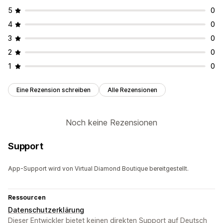
Anpassung
5
0
Benutzerdefiniertes Branding
E-Mail-Vorlagen
4
0
3
0
2
0
1
0
Eine Rezension schreiben
Alle Rezensionen
Noch keine Rezensionen
Support
App-Support wird von Virtual Diamond Boutique bereitgestellt.
Ressourcen
Datenschutzerklärung
Dieser Entwickler bietet keinen direkten Support auf Deutsch