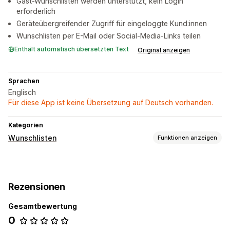
Gast-Wunschlisten werden unterstützt, kein Login
erforderlich
Geräteübergreifender Zugriff für eingeloggte Kund:innen
Wunschlisten per E-Mail oder Social-Media-Links teilen
Enthält automatisch übersetzten Text
Original anzeigen
Sprachen
Englisch
Für diese App ist keine Übersetzung auf Deutsch vorhanden.
Kategorien
Wunschlisten
Funktionen anzeigen
Listenarten
Öffentliche Wunschliste
Favoriten
Gast-Wunschliste
Rezensionen
Listenverwaltung
Gesamtbewertung
Teilen per E-Mail
Social Sharing
Freigabelinks
Dashboard
0
In den Warenkorb
Conversion-Analysen