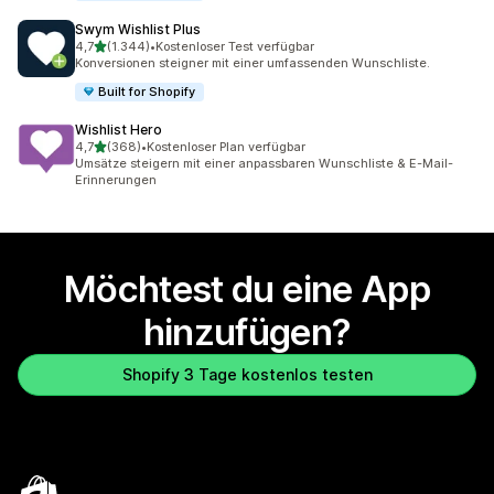
Swym Wishlist Plus
von 5 Sternen
4,7
(1.344)
•
Kostenloser Test verfügbar
1344 Rezensionen insgesamt
Konversionen steigner mit einer umfassenden Wunschliste.
Built for Shopify
Wishlist Hero
von 5 Sternen
4,7
(368)
•
Kostenloser Plan verfügbar
368 Rezensionen insgesamt
Umsätze steigern mit einer anpassbaren Wunschliste & E-Mail-
Erinnerungen
Möchtest du eine App
hinzufügen?
Shopify 3 Tage kostenlos testen