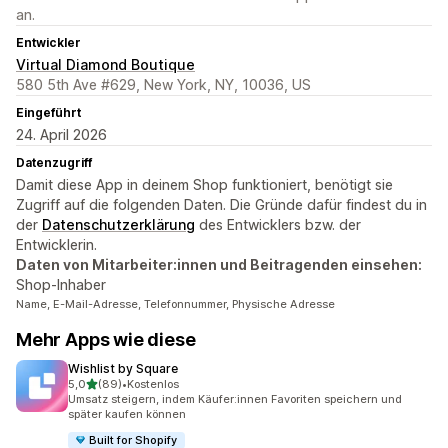
an.
Entwickler
Virtual Diamond Boutique
580 5th Ave #629, New York, NY, 10036, US
Eingeführt
24. April 2026
Datenzugriff
Damit diese App in deinem Shop funktioniert, benötigt sie
Zugriff auf die folgenden Daten. Die Gründe dafür findest du in
der
Datenschutzerklärung
des Entwicklers bzw. der
Entwicklerin.
Daten von Mitarbeiter:innen und Beitragenden einsehen:
Shop-Inhaber
Name, E-Mail-Adresse, Telefonnummer, Physische Adresse
Mehr Apps wie diese
Wishlist by Square
von 5 Sternen
5,0
(89)
•
Kostenlos
89 Rezensionen insgesamt
Umsatz steigern, indem Käufer:innen Favoriten speichern und
später kaufen können
Built for Shopify