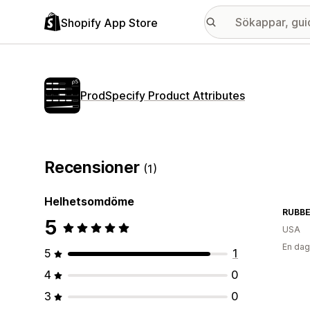
Shopify App Store
ProdSpecify Product Attributes
Recensioner
(1)
Helhetsomdöme
5
USA
En dag
5
1
4
0
3
0