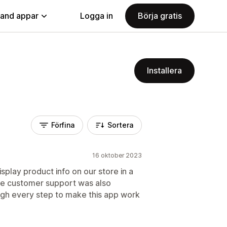
land appar
Logga in
Börja gratis
Installera
Förfina
Sortera
16 oktober 2023
isplay product info on our store in a
he customer support was also
ugh every step to make this app work