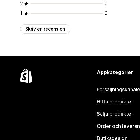
2
0
1
0
Skriv en recension
Appkategorier
Försäljningskanale
Hitta produkter
Sälja produkter
Order och leveran
Butiksdesign