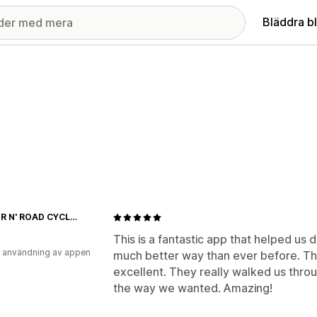
Bläddra b
RUBBER N' ROAD CYCLING
This is a fantastic app that helped us d
 användning av appen
much better way than ever before. T
excellent. They really walked us thro
the way we wanted. Amazing!