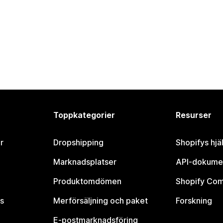
Toppkategorier
Resurser
r
Dropshipping
Shopifys hjä
Marknadsplatser
API-dokume
Produktomdömen
Shopify Co
s
Merförsäljning och paket
Forskning
E-postmarknadsföring