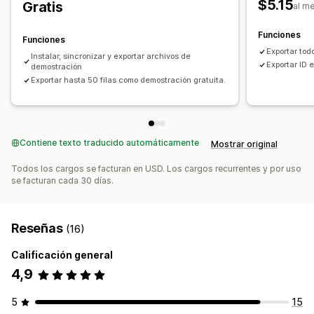
$5.15
Gratis
al m
Funciones
Funciones
Exportar todo
Instalar, sincronizar y exportar archivos de
Exportar ID 
demostración
Exportar hasta 50 filas como demostración gratuita.
Contiene texto traducido automáticamente
Mostrar original
Todos los cargos se facturan en USD. Los cargos recurrentes y por uso
se facturan cada 30 días.
Reseñas
(16)
Calificación general
4,9
5
15