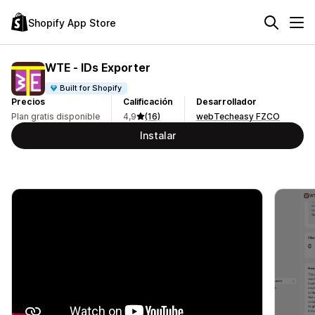
Shopify App Store
WTE ‑ IDs Exporter
Built for Shopify
Precios
Calificación
Desarrollador
Plan gratis disponible
4,9
(16)
webTecheasy FZCO
Instalar