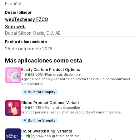
Español.
Desarrollador
webTecheasy FZCO
Sitio web
Dubai Silicon Oasis, DU, AE
Fecha de lanzamiento
25 de octubre de 2016
Más aplicaciones como esta
Easify Custom Product Options
de 5 estrellas
4.9
(2,855)
•
Plan gratis disponible
2855 reseñas en total
Agrega opciones y variantes de productos con un personalizador
de productos
Built for Shopify
Globo Product Options, Variant
de 5 estrellas
4.9
(4,718)
•
Plan gratis disponible
4718 reseñas en total
Product personalizer, customize products w/ variant options
Built for Shopify
Color Swatch King: Variants
de 5 estrellas
5.0
(2,774)
•
Plan gratis disponible
2774 reseñas en total