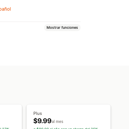
spañol
Mostrar funciones
Posición personalizada
tos
final fija
 limitado
Fecha de vencimiento
a
Lanzamiento del producto
Plus
$9.99
al mes