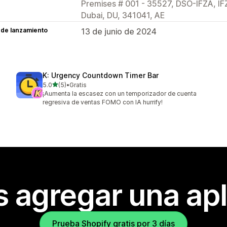
Premises # 001 - 35527, DSO-IFZA, IFZ
Dubai, DU, 341041, AE
 de lanzamiento
13 de junio de 2024
K: Urgency Countdown Timer Bar
de 5 estrellas
5.0
(5)
•
Gratis
5 reseñas en total
¡Aumenta la escasez con un temporizador de cuenta
regresiva de ventas FOMO con IA hurrify!
s agregar una apl
Prueba Shopify gratis por 3 días