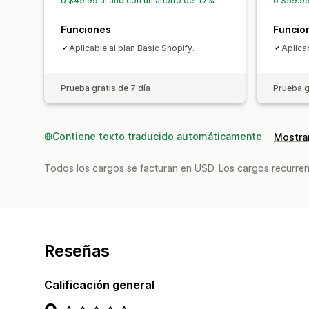
o $49.99 al año con un ahorro del 17%
o $59.99
Funciones
Funcio
Aplicable al plan Basic Shopify.
Aplica
Prueba gratis de 7 día
Prueba g
Contiene texto traducido automáticamente
Mostrar
Todos los cargos se facturan en USD. Los cargos recurren
Reseñas
Calificación general