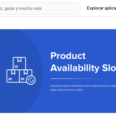
Explorar aplic
ía de imágenes destacadas