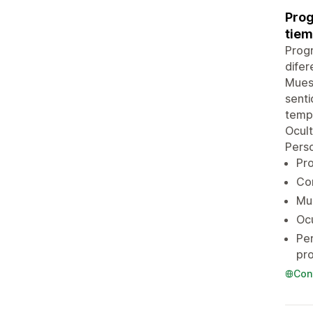
Prog
tiem
Progr
difer
Muest
senti
tempo
Ocult
Perso
Pro
Con
Mue
Ocu
Per
pr
Con