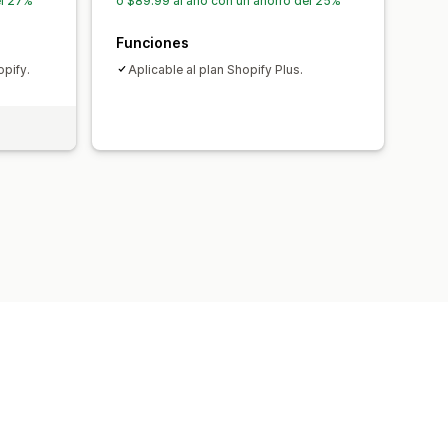
el 27%
o $89.99 al año con un ahorro del 25%
Funciones
pify.
Aplicable al plan Shopify Plus.