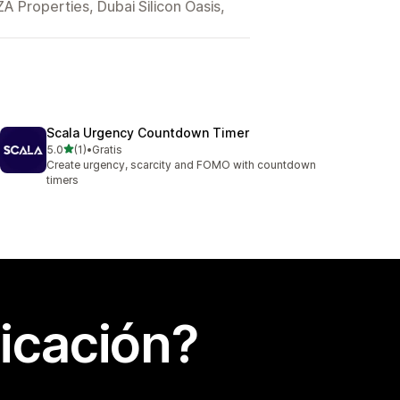
A Properties, Dubai Silicon Oasis,
Scala Urgency Countdown Timer
de 5 estrellas
5.0
(1)
•
Gratis
1 reseñas en total
Create urgency, scarcity and FOMO with countdown
timers
icación?