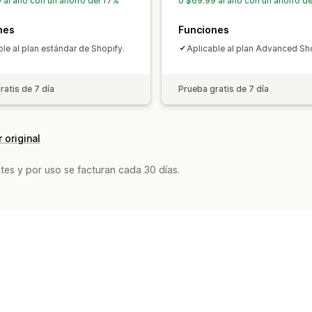
 al año con un ahorro del 17%
o $69.99 al año con un ahorro d
nes
Funciones
ble al plan estándar de Shopify.
Aplicable al plan Advanced Sho
ratis de 7 día
Prueba gratis de 7 día
 original
tes y por uso se facturan cada 30 días.