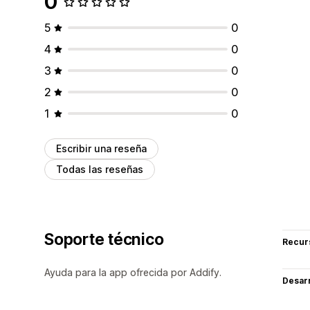
0
5
0
4
0
3
0
2
0
1
0
Escribir una reseña
Todas las reseñas
Soporte técnico
Recur
Ayuda para la app ofrecida por Addify.
Desarr