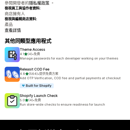
參閱開發者的
隱私權政策
。
檢視員工與協作者資料:
商店擁有人
檢視與編輯商店資料:
產品
查看詳情
其他同類型應用程式
Theme Access
滿分 5 顆星
4.1
(4)
•
免費
共有 4 則評價
Manage passwords for each developer working on your themes
Releasit COD Fee
滿分 5 顆星
4.8
(564)
•
提供免費方案
共有 564 則評價
Add OTP Verification, COD fee and partial payments at checkout
Built for Shopify
Shopify Launch Check
滿分 5 顆星
5.0
(4)
•
免費
共有 4 則評價
Run store-wide checks to ensure readiness for launch