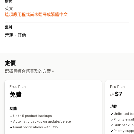
語言
英文
這項應用程式尚未翻譯成繁體中文
類別
營運 - 其他
定價
選擇最適合您業務的方案。
Free Plan
Pro Plan
$7
免費
/月
功能
功能
Unlimited b
Up to 5 product backups
Priority emai
Automatic backup on update/delete
Bulk backup 
Email notifications with CSV
Priority supp