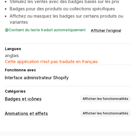
Stimulez les ventes avec des badges basés sur les prix
Badges pour des produits ou collections spécifiques
Affichez ou masquez les badges sur certains produits ou
variantes
Contient du texte traduit automatiquement
Afficher l’original
Langues
anglais
Cette application n’est pas traduite en français
Fonctionne avec
Interface administrateur Shopify
Catégories
Badges et icônes
Afficher les fonctionnalités
Types d’icônes
Animations et effets
Afficher les fonctionnalités
Personnalisé
Garantie
Fonctionnalités du produit
Personnalisation
Bannière promotionnelle
Expédition
Confiance
Garantie
Taille
Icônes
Images
Importations de fichiers