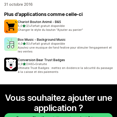
31 octobre 2016
Plus d’applications comme celle-ci
Chariot Bouton Animé ‑ B&S
étoile(s) sur 5
5,0
(2)
•
Forfait gratuit disponible
2 avis au total
Changer le style du bouton "Ajouter au panier"
Box Music ‑ Background Music
étoile(s) sur 5
4,0
(5)
•
Forfait gratuit disponible
5 avis au total
Ajoutez une musique de fond festive pour stimuler l’engagement et
les ventes
Conversion Bear Trust Badges
étoile(s) sur 5
4,9
(346)
•
Gratuite
346 avis au total
Ultimate Trust Badges : mettez en évidence la sécurité du passage
à la caisse et des paiements
Vous souhaitez ajouter une
application ?