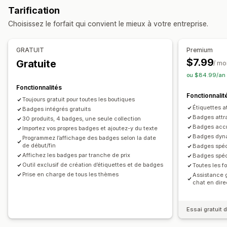
Personnalisation
Tarification
Événements saisonniers
Animations
Couleurs
Texte personnalisé
Polices
Choisissez le forfait qui convient le mieux à votre entreprise.
Automne
Black Friday (BFCM)
Noël
Halloween
Nouvel an
Esthétique
Taille
Importations de fichiers
Printemps
Été
Saint-Valentin
Hiver
Promotions
Optimisation pour le format mobile
GRATUIT
Premium
Événements personnalisés
$7.99
Gratuite
/ mo
Position de l’icône
ou $84.99/an 
Position manuelle
Auto-position
Pages de collection
Fonctionnalités
Pages de produit
Fonctionnalit
Toujours gratuit pour toutes les boutiques
Étiquettes 
Badges intégrés gratuits
Badges attr
30 produits, 4 badges, une seule collection
Badges accr
Importez vos propres badges et ajoutez-y du texte
Badges dyna
Programmez l’affichage des badges selon la date
de début/fin
Badges spéc
Affichez les badges par tranche de prix
Badges spéc
Outil exclusif de création d’étiquettes et de badges
Toutes les f
Prise en charge de tous les thèmes
Assistance g
chat en dire
Essai gratuit d