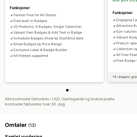
eller $84.99/å
Produktsider
Funksjoner
Funksjoner
Forever Free for All Stores
Engaging La
Free built-in Badges
Attractive 
30 Products, 4 Badges, Single Collection
Eye-catchin
Upload Own Badges & Add Text in Badge
Vibrant Bad
Schedule Badges Show by Start/End date
Product-spe
Show Badges by Price Range
Collection-
Exclusive Label & Badge Builder
All Free Fea
All themes supported
Free Badge 
14-dagers gra
Alle kostnader faktureres i USD. Gjentagende og bruksbaserte
kostnader faktureres hver 30. dag.
Omtaler
(13)
Samlet vurdering