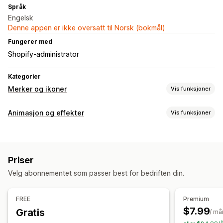
Språk
Engelsk
Denne appen er ikke oversatt til Norsk (bokmål)
Fungerer med
Shopify-administrator
Kategorier
Merker og ikoner
Vis funksjoner
Ikontyper
Animasjon og effekter
Vis funksjoner
Tilpasset
Garanti
Produktegenskaper
Salgsbanner
Frakt
Tilpasning
Trust
Garanti
Størrelse
Ikoner
Bilder
Filopplasting
Tilpasning
Priser
Sesongbaserte hendelser
Animasjoner
Farger
Tilpasset tekst
Skrifttyper
Stil
Velg abonnementet som passer best for bedriften din.
Høst
Black Friday (BFCM)
Christmas
Halloween
Nyttår
Størrelse
Filopplasting
Mobilresponsiv
Vår
Sommer
Valentinsdagen
Vinter
Kampanjer
FREE
Premium
Ikonposisjon
Tilpassede hendelser
$7.99
Gratis
/ m
Manuell posisjon
Automatisk posisjon
Samlingssider