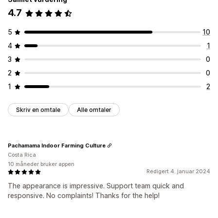
4.7
5
10
4
1
3
0
2
0
1
2
Skriv en omtale
Alle omtaler
Pachamama Indoor Farming Culture
Costa Rica
10 måneder bruker appen
Redigert 4. januar 2024
The appearance is impressive. Support team quick and
responsive. No complaints! Thanks for the help!