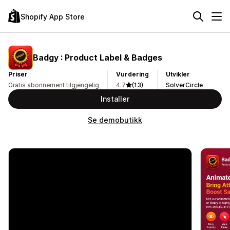
Shopify App Store
Badgy : Product Label & Badges
Priser
Vurdering
Utvikler
Gratis abonnement tilgjengelig
4.7
(13)
SolverCircle
Installer
Se demobutikk