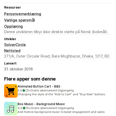
Ressurser
Personvernerklæring
Vanlige spørsmål
Opplæring
Denne utvikleren tilbyr ikke direkte støtte på Norsk (bokmål).
Utvikler
SolverCircle
Nettsted
271/A, Outer Circular Road, Bara Moghbazar, Dhaka, 1217, BD
Lansert
31. oktober 2016
Flere apper som denne
Animated Button Cart ‑ B&S
av 5 stjerner
5,0
(2)
•
Gratis abonnement tilgjengelig
Totalt 2 omtaler
Changing the style of the "Add to Cart" and "Buy Now" buttons.
Box Music ‑ Background Music
av 5 stjerner
4,0
(5)
•
Gratis abonnement tilgjengelig
Totalt 5 omtaler
Add festive background music to boost engagement and sales