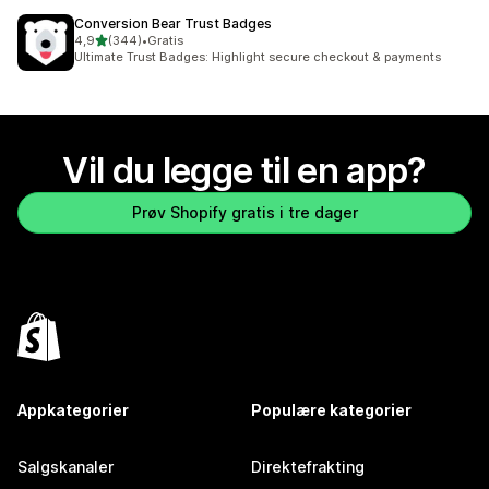
Conversion Bear Trust Badges
av 5 stjerner
4,9
(344)
•
Gratis
Totalt 344 omtaler
Ultimate Trust Badges: Highlight secure checkout & payments
Vil du legge til en app?
Prøv Shopify gratis i tre dager
Appkategorier
Populære kategorier
Salgskanaler
Direktefrakting