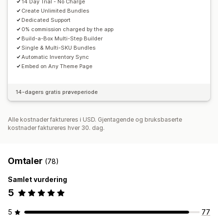
14 Day Trial - No Charge
Masseprissetting
Tilpasset prissetting
Create Unlimited Bundles
Dedicated Support
0% commission charged by the app
Build-a-Box Multi-Step Builder
Single & Multi-SKU Bundles
Automatic Inventory Sync
Embed on Any Theme Page
14-dagers gratis prøveperiode
Alle kostnader faktureres i USD. Gjentagende og bruksbaserte
kostnader faktureres hver 30. dag.
Omtaler
(78)
Samlet vurdering
5
5
77