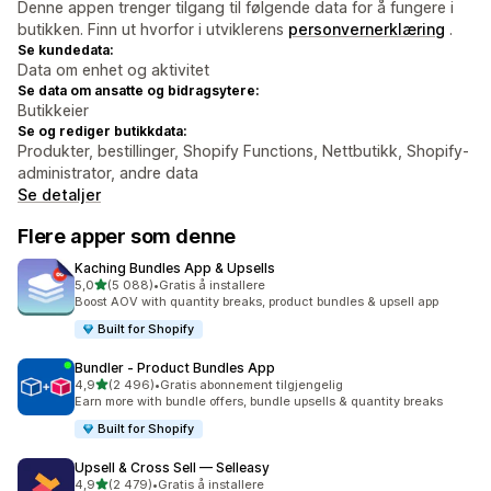
Denne appen trenger tilgang til følgende data for å fungere i
butikken. Finn ut hvorfor i utviklerens
personvernerklæring
.
Se kundedata:
Data om enhet og aktivitet
Se data om ansatte og bidragsytere:
Butikkeier
Se og rediger butikkdata:
Produkter, bestillinger, Shopify Functions, Nettbutikk, Shopify-
administrator, andre data
Se detaljer
Flere apper som denne
Kaching Bundles App & Upsells
av 5 stjerner
5,0
(5 088)
•
Gratis å installere
Totalt 5088 omtaler
Boost AOV with quantity breaks, product bundles & upsell app
Built for Shopify
Bundler ‑ Product Bundles App
av 5 stjerner
4,9
(2 496)
•
Gratis abonnement tilgjengelig
Totalt 2496 omtaler
Earn more with bundle offers, bundle upsells & quantity breaks
Built for Shopify
Upsell & Cross Sell — Selleasy
av 5 stjerner
4,9
(2 479)
•
Gratis å installere
Totalt 2479 omtaler