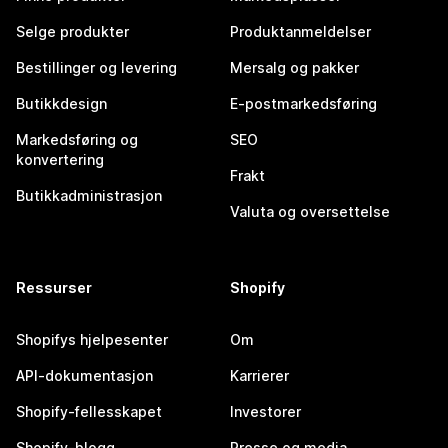
Selge produkter
Produktanmeldelser
Bestillinger og levering
Mersalg og pakker
Butikkdesign
E-postmarkedsføring
Markedsføring og
SEO
konvertering
Frakt
Butikkadministrasjon
Valuta og oversettelse
Ressurser
Shopify
Shopifys hjelpesenter
Om
API-dokumentasjon
Karrierer
Shopify-fellesskapet
Investorer
Shopify-blogg
Presse og media