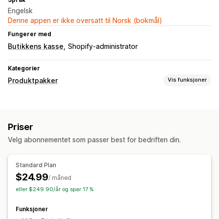
Engelsk
Denne appen er ikke oversatt til Norsk (bokmål)
Fungerer med
Butikkens kasse
Shopify-administrator
Kategorier
Produktpakker
Vis funksjoner
Pakketyper
Faste pakker
Multipakker
Miks og match-pakker
Priser
Sett sammen en eske
Gaveesker
Mysterieesker
Velg abonnementet som passer best for bedriften din.
Prøvepakker
Mersalgspakker
Kryssalgspakker
Kjøpes ofte sammen
Fysiske produkter
Standard Plan
Egendefinerte pakker
$24.99
/ måned
Priser du kan angi
eller $249.90/år og spar 17 %
Faste priser
Rabatter
Volumrabatter
Flate rabatter
Funksjoner
Prosentbaserte rabatter
Handlekurvrabatter