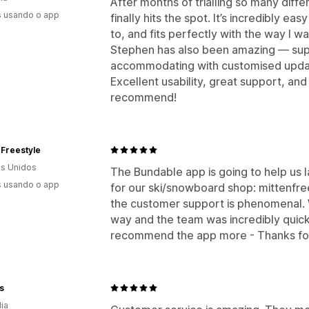
After months of trialling so many diffe
s usando o app
finally hits the spot. It’s incredibly ea
to, and fits perfectly with the way I 
Stephen has also been amazing — sup
accommodating with customised upda
Excellent usability, great support, and
recommend!
 Freestyle
s Unidos
The Bundable app is going to help us 
s usando o app
for our ski/snowboard shop: mittenfr
the customer support is phenomenal. 
way and the team was incredibly quick
recommend the app more - Thanks for
ls
dia