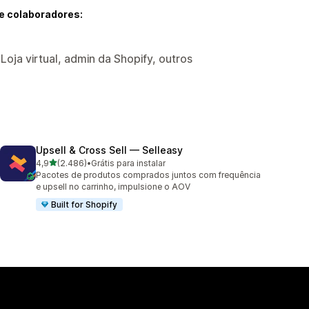
e colaboradores:
Loja virtual, admin da Shopify, outros
Upsell & Cross Sell — Selleasy
de 5 estrelas
4,9
(2.486)
•
Grátis para instalar
2486 avaliações ao todo
Pacotes de produtos comprados juntos com frequência
e upsell no carrinho, impulsione o AOV
Built for Shopify