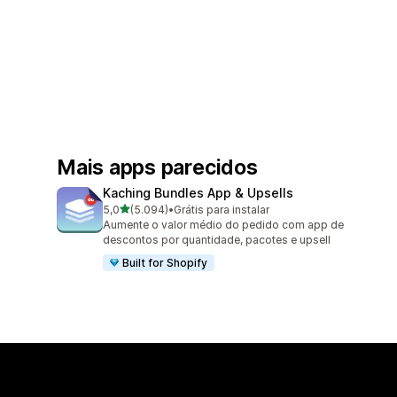
Mais apps parecidos
Kaching Bundles App & Upsells
de 5 estrelas
5,0
(5.094)
•
Grátis para instalar
5094 avaliações ao todo
Aumente o valor médio do pedido com app de
descontos por quantidade, pacotes e upsell
Built for Shopify