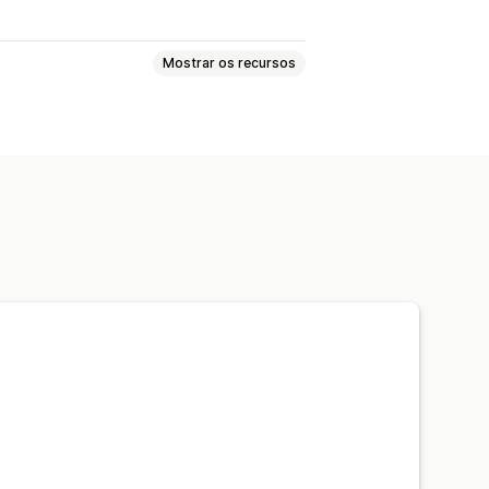
Mostrar os recursos
otes combinados
Criar uma caixa
sas
Pacotes de amostras
ell
juntos
Produtos físicos
por volume
Descontos fixos
 carrinho
Preços em massa