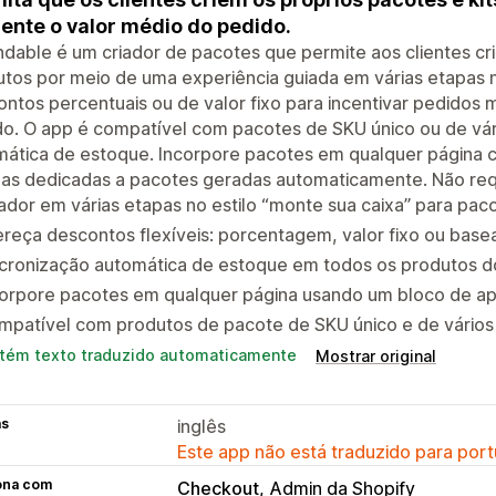
nte o valor médio do pedido.
dable é um criador de pacotes que permite aos clientes cri
tos por meio de uma experiência guiada em várias etapas n
ntos percentuais ou de valor fixo para incentivar pedidos 
o. O app é compatível com pacotes de SKU único ou de vár
mática de estoque. Incorpore pacotes em qualquer página
nas dedicadas a pacotes geradas automaticamente. Não req
ador em várias etapas no estilo “monte sua caixa” para paco
reça descontos flexíveis: porcentagem, valor fixo ou bas
ncronização automática de estoque em todos os produtos d
corpore pacotes em qualquer página usando um bloco de ap
mpatível com produtos de pacote de SKU único e de vários
tém texto traduzido automaticamente
Mostrar original
as
inglês
Este app não está traduzido para port
ona com
Checkout
Admin da Shopify