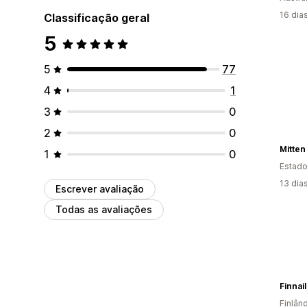
16 dia
Classificação geral
5
5
77
4
1
3
0
2
0
Mitten
1
0
Estado
13 dia
Escrever avaliação
Todas as avaliações
Finnai
Finlân