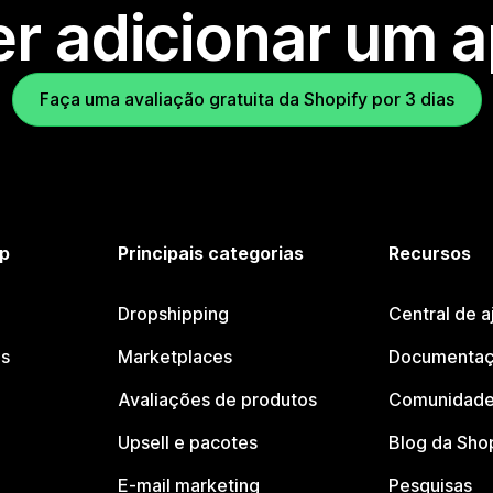
r adicionar um 
Faça uma avaliação gratuita da Shopify por 3 dias
p
Principais categorias
Recursos
Dropshipping
Central de a
os
Marketplaces
Documentaç
Avaliações de produtos
Comunidade
Upsell e pacotes
Blog da Sho
E-mail marketing
Pesquisas