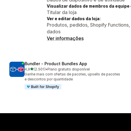
Visualizar dados de membros da equipe 
Titular da loja
Ver e editar dados da loja:
Produtos, pedidos, Shopify Functions, 
dados
Ver informações
Bundler ‑ Product Bundles App
de 5 estrelas
4,9
(2.501)
•
Plano gratuito disponível
2501 avaliações ao todo
Ganhe mais com ofertas de pacotes, upsells de pacotes
e descontos por quantidade
Built for Shopify