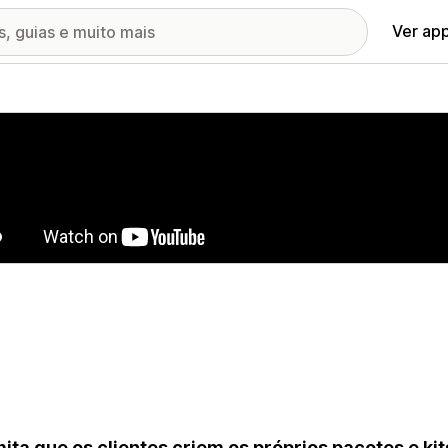
Ver ap
ia de imagens em destaque
ita que os clientes criem os próprios pacotes e ki