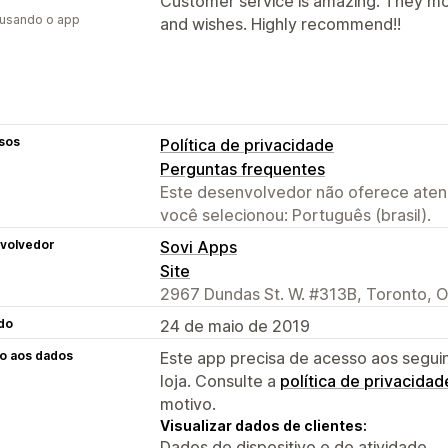
Customer service is amazing. They mo
 usando o app
and wishes. Highly recommend!!
sos
Política de privacidade
Perguntas frequentes
Este desenvolvedor não oferece atend
você selecionou: Português (brasil).
volvedor
Sovi Apps
Site
2967 Dundas St. W. #313B, Toronto, 
do
24 de maio de 2019
o aos dados
Este app precisa de acesso aos segui
loja. Consulte a
política de privacidad
motivo.
Visualizar dados de clientes:
Dados de dispositivo e de atividade