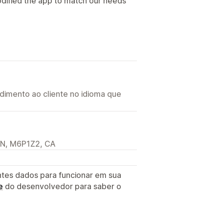
dified the app to match our needs
imento ao cliente no idioma que
ON, M6P1Z2, CA
ntes dados para funcionar em sua
e
do desenvolvedor para saber o