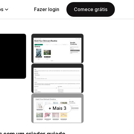
ps
Fazer login
Comece grátis
+ Mais 3
ts com um criador guiado.