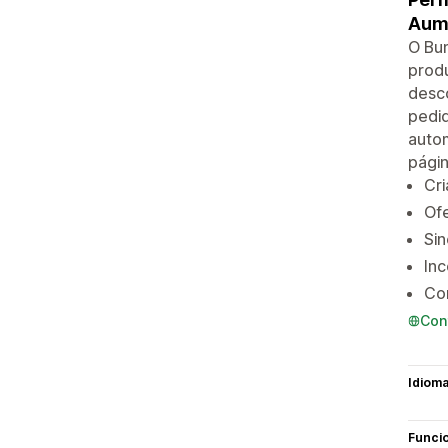
Aume
O Bun
produ
desco
pedid
auto
pági
Cri
Ofe
Si
In
Co
Con
Idiom
Funci