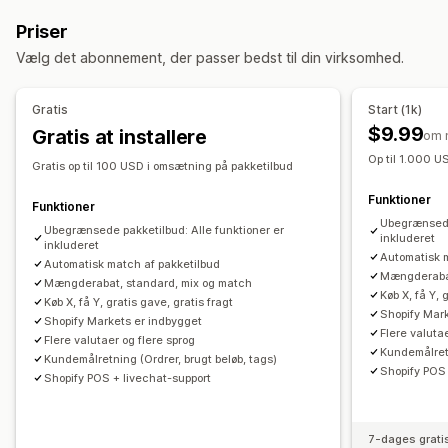
Faste pakker
Multipakker
Miks og match-pakker
Antalsbegrænsning
Procentrabatter
Masserabatter
Priser
Pakker med varianter
Opret en kasse
Gaveæsker
Engrospriser
Gratis levering
Rabatter i indkøbskurv
Vælg det abonnement, der passer bedst til din virksomhed.
Prøvepakker
Engrospakker
Mersalgspakker
Rabatter ved betaling
Produktpakker
Krydssalgspakker
Tilpassede pakker
Tidsbegrænsede tilbud
Krydssalgsrabatter
Gratis
Start (1k)
Dynamiske priser
Tilpassede rabatter
Priser, du kan angive
$9.99
Gratis at installere
om 
Faste priser
Differentieret prissætning
Administration af rabatter
Op til 1.000 U
Gratis op til 100 USD i omsætning på pakketilbud
Antalsbegrænsning
Rabatter
Mængderabatter
Redigeringsværktøj
Skabeloner
Masseredigering
Funktioner
Faste rabatter
Procentrabatter
Rabatter i indkøbskurv
Tilpasset kode
Valutakonvertering
Funktioner
Ubegrænsede 
Gratis levering
Køb én, og få én gratis
Massepriser
Kombinering af rabatter
Ubegrænsede pakketilbud: Alle funktioner er
Målretning
Filtering
Sporing
inkluderet
inkluderet
Engrospriser
Dynamiske priser
Tilpassede priser
Rapportering
Analyser
Automatisk 
Automatisk match af pakketilbud
Mængderabat
Mængderabat, standard, mix og match
Køb X, få Y, 
Køb X, få Y, gratis gave, gratis fragt
Shopify Mar
Shopify Markets er indbygget
Flere valuta
Flere valutaer og flere sprog
Kundemålretn
Kundemålretning (Ordrer, brugt beløb, tags)
Shopify POS 
Shopify POS + livechat-support
7-dages grati