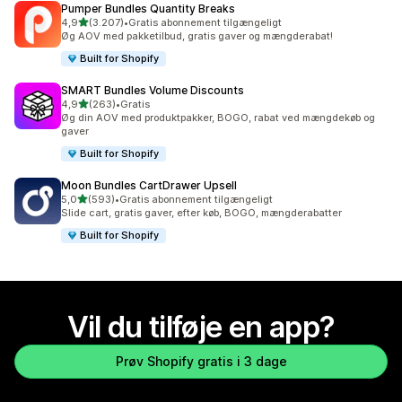
Pumper Bundles Quantity Breaks
ud af 5 stjerner
4,9
(3.207)
•
Gratis abonnement tilgængeligt
3207 anmeldelser i alt
Øg AOV med pakketilbud, gratis gaver og mængderabat!
Built for Shopify
SMART Bundles Volume Discounts
ud af 5 stjerner
4,9
(263)
•
Gratis
263 anmeldelser i alt
Øg din AOV med produktpakker, BOGO, rabat ved mængdekøb og
gaver
Built for Shopify
Moon Bundles CartDrawer Upsell
ud af 5 stjerner
5,0
(593)
•
Gratis abonnement tilgængeligt
593 anmeldelser i alt
Slide cart, gratis gaver, efter køb, BOGO, mængderabatter
Built for Shopify
Vil du tilføje en app?
Prøv Shopify gratis i 3 dage