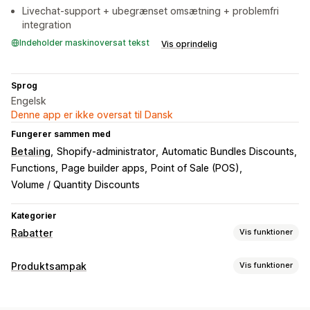
Livechat-support + ubegrænset omsætning + problemfri
integration
Indeholder maskinoversat tekst
Vis oprindelig
Sprog
Engelsk
Denne app er ikke oversat til Dansk
Fungerer sammen med
Betaling
Shopify-administrator
Automatic Bundles Discounts
Functions
Page builder apps
Point of Sale (POS)
Volume / Quantity Discounts
Kategorier
Rabatter
Vis funktioner
Rabattyper
Produktsampak
Vis funktioner
Rabatkoder
Kuponer
Køb én, og få én gratis
Faste priser
Pakketyper
Differentieret prissætning
Mængderabatter