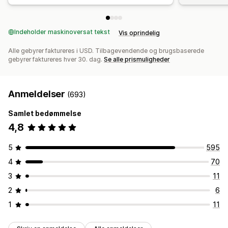
Indeholder maskinoversat tekst
Vis oprindelig
Alle gebyrer faktureres i USD. Tilbagevendende og brugsbaserede
gebyrer faktureres hver 30. dag.
Se alle prismuligheder
Anmeldelser
(693)
Samlet bedømmelse
4,8
5
595
4
70
3
11
2
6
1
11