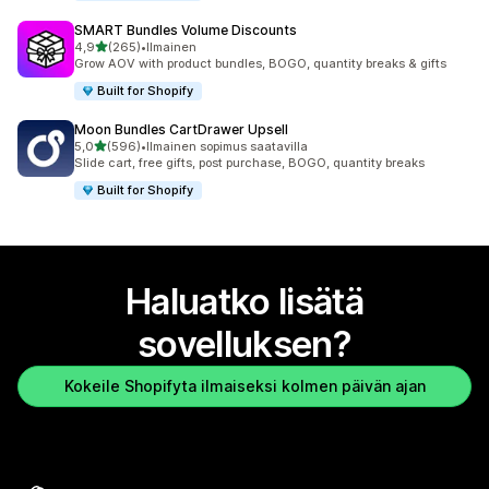
SMART Bundles Volume Discounts
/ 5 tähteä
4,9
(265)
•
Ilmainen
265 arvostelua yhteensä
Grow AOV with product bundles, BOGO, quantity breaks & gifts
Built for Shopify
Moon Bundles CartDrawer Upsell
/ 5 tähteä
5,0
(596)
•
Ilmainen sopimus saatavilla
596 arvostelua yhteensä
Slide cart, free gifts, post purchase, BOGO, quantity breaks
Built for Shopify
Haluatko lisätä
sovelluksen?
Kokeile Shopifyta ilmaiseksi kolmen päivän ajan