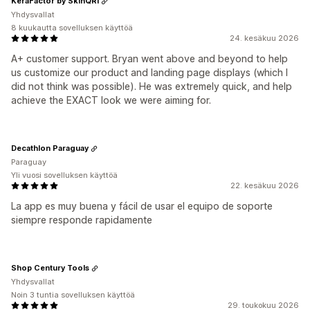
KeraFactor by SkinQRI
Yhdysvallat
8 kuukautta sovelluksen käyttöä
24. kesäkuu 2026
A+ customer support. Bryan went above and beyond to help
us customize our product and landing page displays (which I
did not think was possible). He was extremely quick, and help
achieve the EXACT look we were aiming for.
Decathlon Paraguay
Paraguay
Yli vuosi sovelluksen käyttöä
22. kesäkuu 2026
La app es muy buena y fácil de usar el equipo de soporte
siempre responde rapidamente
Shop Century Tools
Yhdysvallat
Noin 3 tuntia sovelluksen käyttöä
29. toukokuu 2026