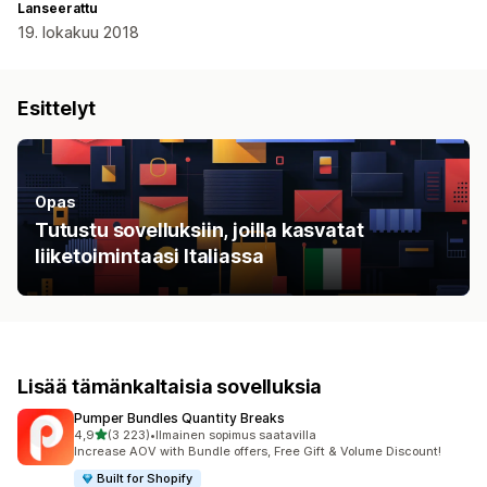
Lanseerattu
19. lokakuu 2018
Esittelyt
Opas
Tutustu sovelluksiin, joilla kasvatat
liiketoimintaasi Italiassa
Lisää tämänkaltaisia sovelluksia
Pumper Bundles Quantity Breaks
/ 5 tähteä
4,9
(3 223)
•
Ilmainen sopimus saatavilla
3223 arvostelua yhteensä
Increase AOV with Bundle offers, Free Gift & Volume Discount!
Built for Shopify