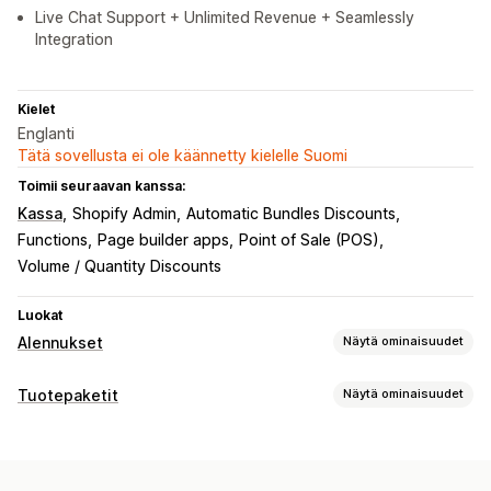
Live Chat Support + Unlimited Revenue + Seamlessly
Integration
Kielet
Englanti
Tätä sovellusta ei ole käännetty kielelle Suomi
Toimii seuraavan kanssa:
Kassa
Shopify Admin
Automatic Bundles Discounts
Functions
Page builder apps
Point of Sale (POS)
Volume / Quantity Discounts
Luokat
Alennukset
Näytä ominaisuudet
Alennustyypit
Tuotepaketit
Näytä ominaisuudet
Alennuskoodit
Kupongit
Kaksi yhden hinnalla
Tuotepakettityypit
Kiinteä hinnoittelu
Porrastettu hinnoittelu
Kiinteät tuotepaketit
Monipakkaukset
Volyymialennukset
Määräalennukset
Prosenttialennukset