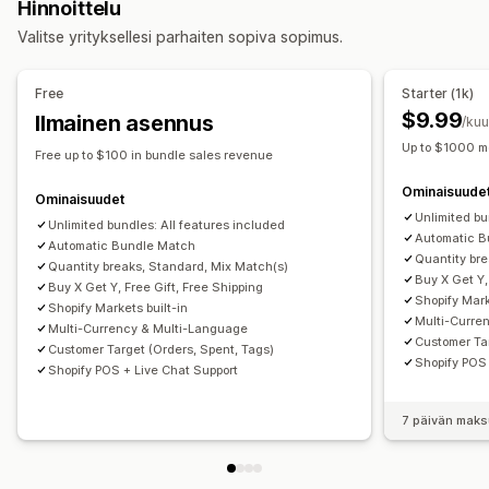
Hinnoittelu
Sekoita ja yhdistä -paketit
Varianttipaketit
Kokoa laatikko
Joukkoalennukset
Tukkuhinnoittelu
Ilmainen toimitus
Valitse yrityksellesi parhaiten sopiva sopimus.
Lahjalaatikot
Näytepaketit
Tukkutuotepaketit
Korialennukset
Kassa-alennukset
Tuotepaketit
Lisämyyntipaketit
Ristiinmyyntipaketit
Rajoitetun ajan tarjoukset
Ristiinmyyntialennukset
Free
Starter (1k)
Mukautetut tuotepaketit
Dynaaminen hinnoittelu
Mukautetut alennukset
$9.99
Ilmainen asennus
/ku
Hinnoitteluvaihtoehdot
Alennusten hallinnointi
Up to $1000 m
Free up to $100 in bundle sales revenue
Kiinteä hinnoittelu
Porrastettu hinnoittelu
Muokkaustyökalu
Mallit
Joukkomuokkaus
Ominaisuude
Määräalennukset
Alennukset
Volyymialennukset
Mukautettu koodi
Valuutan vaihto
Ominaisuudet
Unlimited bu
Kiinteät alennukset
Prosenttialennukset
Korialennukset
Alennusten pinottaminen
Unlimited bundles: All features included
Kohdentaminen
Suodatus
Automatic B
Automatic Bundle Match
Ilmainen toimitus
Kaksi yhden hinnalla
Tukkuerät
Seuranta
Raportointi
Analytiikka
Quantity br
Quantity breaks, Standard, Mix Match(s)
Tukkuhinnoittelu
Dynaaminen hinnoittelu
Buy X Get Y,
Buy X Get Y, Free Gift, Free Shipping
Shopify Mark
Mukautettu hinnoittelu
Shopify Markets built-in
Multi-Curre
Multi-Currency & Multi-Language
Customer Tar
Customer Target (Orders, Spent, Tags)
Shopify POS 
Shopify POS + Live Chat Support
7 päivän maks