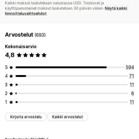
Kaikki maksut laskutetaan valuutassa USD. Toistuvat ja
käyttöperusteiset maksut laskutetaan 30 päivän välein.
Näytä kaikki
hinnoitteluvaihtoehdot
Arvostelut
(693)
Kokonaisarvio
4,8
5
594
4
71
3
11
2
6
1
11
Kirjoita arvostelu
Kaikki arvostelut