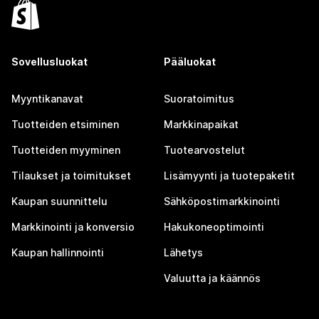
Sovellusluokat
Pääluokat
Myyntikanavat
Suoratoimitus
Tuotteiden etsiminen
Markkinapaikat
Tuotteiden myyminen
Tuotearvostelut
Tilaukset ja toimitukset
Lisämyynti ja tuotepaketit
Kaupan suunnittelu
Sähköpostimarkkinointi
Markkinointi ja konversio
Hakukoneoptimointi
Kaupan hallinnointi
Lähetys
Valuutta ja käännös