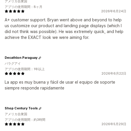
アメリカ合衆国
アプリの使用期間：8ヶ月
2026年6月24日
A+ customer support. Bryan went above and beyond to help
us customize our product and landing page displays (which I
did not think was possible). He was extremely quick, and help
achieve the EXACT look we were aiming for.
Decathlon Paraguay
パラグアイ
アプリの使用期間：1年以上
2026年6月22日
La app es muy buena y fácil de usar el equipo de soporte
siempre responde rapidamente
Shop Century Tools
アメリカ合衆国
アプリの使用期間：約3時間
2026年5月29日