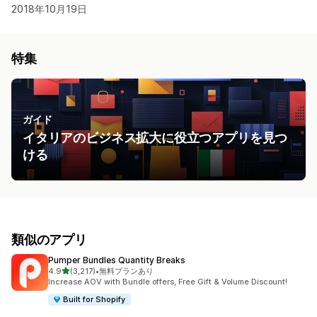
2018年10月19日
特集
ガイド
イタリアのビジネス拡大に役立つアプリを見つ
ける
類似のアプリ
Pumper Bundles Quantity Breaks
5つ星中
4.9
(3,217)
•
無料プランあり
合計レビュー数：3217件
Increase AOV with Bundle offers, Free Gift & Volume Discount!
Built for Shopify