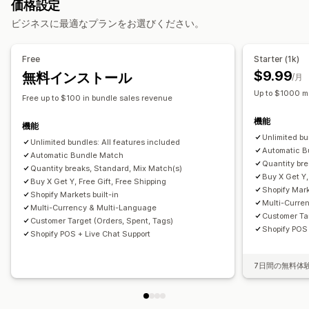
価格設定
バリエーションバンドル
ボックスを作成
ギフトボックス
カートディスカウント
チェックアウトディスカウント
ビジネスに最適なプランをお選びください。
サンプルパック
卸売バンドル
アップセルバンドル
商品バンドル
期間限定オファー
クロスセルディスカウント
クロスセルバンドル
カスタムバンドル
動的価格設定
カスタムディスカウント
Free
Starter (1k)
設定可能な価格設定方式
ディスカウント管理
$9.99
無料インストール
/月
固定価格設定
段階的な価格設定
数量割引
ディスカウント
編集ツール
テンプレート
一括編集
カスタムコード
通貨換算
Up to $1000 m
Free up to $100 in bundle sales revenue
ボリュームディスカウント
一律割引
ディスカウントの組み合わせ
ターゲティング
絞り込み
追跡
機能
割引率によるディスカウント
カートディスカウント
無料配送
レポート
分析
機能
Unlimited bu
BOGO
一括価格設定
卸売価格
動的価格設定
カスタム価格
Unlimited bundles: All features included
Automatic B
Automatic Bundle Match
Quantity br
Quantity breaks, Standard, Mix Match(s)
Buy X Get Y,
Buy X Get Y, Free Gift, Free Shipping
Shopify Mark
Shopify Markets built-in
Multi-Curre
Multi-Currency & Multi-Language
Customer Tar
Customer Target (Orders, Spent, Tags)
Shopify POS 
Shopify POS + Live Chat Support
7日間の無料体