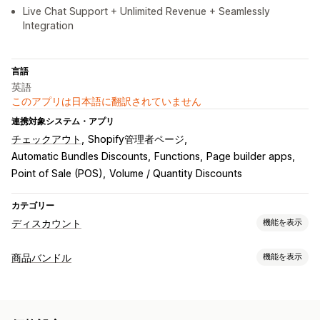
Live Chat Support + Unlimited Revenue + Seamlessly
Integration
言語
英語
このアプリは日本語に翻訳されていません
連携対象システム・アプリ
チェックアウト
Shopify管理者ページ
Automatic Bundles Discounts
Functions
Page builder apps
Point of Sale (POS)
Volume / Quantity Discounts
カテゴリー
ディスカウント
機能を表示
ディスカウントの種類
商品バンドル
機能を表示
クーポンコード
クーポン
BOGO
固定価格設定
バンドルタイプ
段階的な価格設定
ボリュームディスカウント
数量割引
固定バンドル
マルチパック
組み合わせバンドル
割引率によるディスカウント
一括割引
卸売価格
無料配送