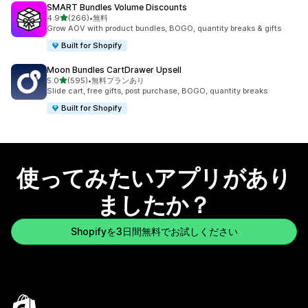
SMART Bundles Volume Discounts
5つ星中
4.9
(266)
•
無料
合計レビュー数：266件
Grow AOV with product bundles, BOGO, quantity breaks & gifts
Built for Shopify
Moon Bundles CartDrawer Upsell
5つ星中
5.0
(595)
•
無料プランあり
合計レビュー数：595件
Slide cart, free gifts, post purchase, BOGO, quantity breaks
Built for Shopify
使ってみたいアプリがあり
ましたか？
Shopifyを3日間無料でお試しください